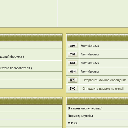
Нет данных
Нет данных
общений форума )
Нет данных
 этого пользователя )
Нет данных
Отправить личное сообщение
Отправить письмо на e-mail
В какой части( номер)
Период службы
Ф.И.О.