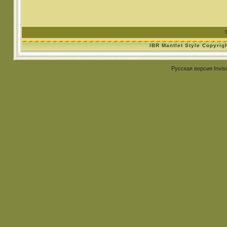
IBR Mantlet Style Copyrig
Русская версия
Invis