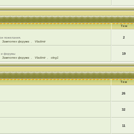
Тем
2
вои пожелания.
,
Зампотех форума
,
Vladimir
19
ы и форумы
,
Зампотех форума
,
Vladimir
,
oleg1
Тем
26
32
11