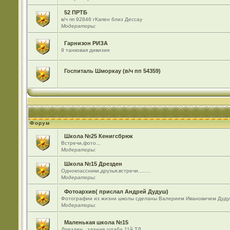
52 ПРТБ
в/ч пп 92846 гКапен близ Дессау
Модераторы:
Гарнизон РИЗА
9 танковая дивизия
Госпиталь Шморкау (в/ч пп 54359)
Форум
Школа №25 Кенигсбрюк
Встречи,фото...
Модераторы:
Школа №15 Дрезден
Одноклассники,друзья,встречи........
Модераторы:
Фотоархив( прислал Андрей Дудуш)
Фотографии из жизни школы сделаны Валерием Ивановичем Дуду
Модераторы:
Маленькая школа №15
Дрезден , здание штаба 11й ТД