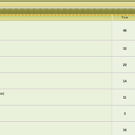
Тем
46
32
20
14
юк)
11
3
16