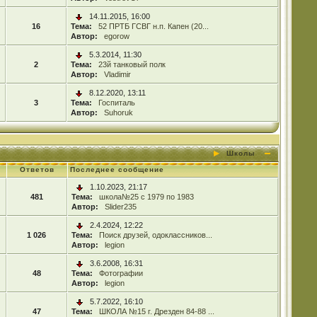
14.11.2015, 16:00
16
Тема:
52 ПРТБ ГСВГ н.п. Капен (20...
Автор:
egorow
5.3.2014, 11:30
2
Тема:
23й танковый полк
Автор:
Vladimir
8.12.2020, 13:11
3
Тема:
Госпиталь
Автор:
Suhoruk
Школы
Ответов
Последнее сообщение
1.10.2023, 21:17
481
Тема:
школа№25 с 1979 по 1983
Автор:
Slider235
2.4.2024, 12:22
1 026
Тема:
Поиск друзей, одоклассников...
Автор:
legion
3.6.2008, 16:31
48
Тема:
Фотографии
Автор:
legion
5.7.2022, 16:10
47
Тема:
ШКОЛА №15 г. Дрезден 84-88 ...