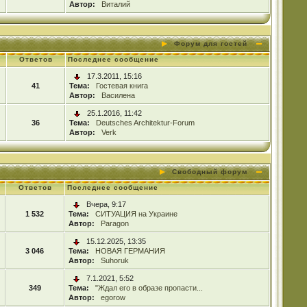
Автор:
Виталий
Форум для гостей
Ответов
Последнее сообщение
17.3.2011, 15:16
41
Тема:
Гостевая книга
Автор:
Василена
25.1.2016, 11:42
36
Тема:
Deutsches Architektur-Forum
Автор:
Verk
Свободный форум
Ответов
Последнее сообщение
Вчера, 9:17
1 532
Тема:
СИТУАЦИЯ на Украине
Автор:
Paragon
15.12.2025, 13:35
3 046
Тема:
НОВАЯ ГЕРМАНИЯ
Автор:
Suhoruk
7.1.2021, 5:52
349
Тема:
"Ждал его в образе пропасти...
Автор:
egorow