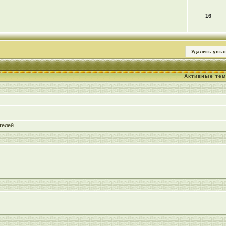
16
Удалить уст
Активные те
телей