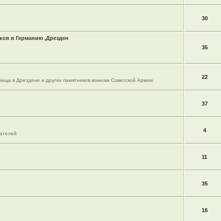
30
ов в Германию ,Дрезден
35
22
ища в Дрездене и других памятников воинам Советской Армии.
37
4
вателей
11
35
16