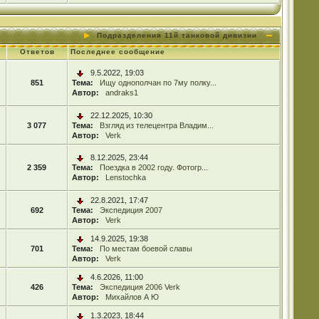
Подразделения 11й танковой дивизии
Ответов
Последнее сообщение
9.5.2022, 19:03
851
Тема:
Ищу однополчан по 7му полку...
Автор:
andraks1
22.12.2025, 10:30
3 077
Тема:
Взгляд из телецентра Владим...
Автор:
Verk
8.12.2025, 23:44
2 359
Тема:
Поездка в 2002 году. Фотогр...
Автор:
Lenstochka
22.8.2021, 17:47
692
Тема:
Экспедиция 2007
Автор:
Verk
14.9.2025, 19:38
701
Тема:
По местам боевой славы
Автор:
Verk
4.6.2026, 11:00
426
Тема:
Экспедиция 2006 Verk
Автор:
Михайлов А Ю
1.3.2023, 18:44