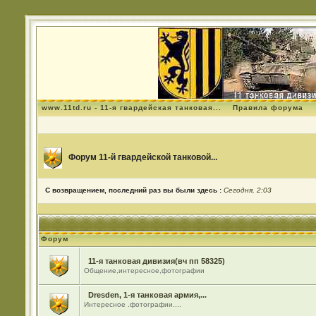
www.11td.ru - 11-я гвардейская танковая...
Правила форума
Форум 11-й гвардейской танковой...
С возвращением, последний раз вы были здесь :
Сегодня, 2:03
Форум
11-я танковая дивизия(вч пп 58325)
Общение,интересное,фотографии
Dresden, 1-я танковая армия,...
Интересное .фотографии....