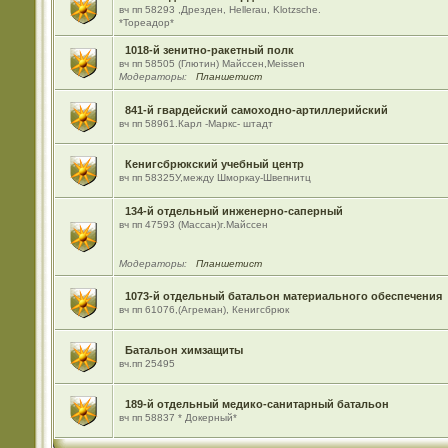
вч пп 58293 ,Дрезден, Hellerau, Klotzsche.
*Тореадор*
1018-й зенитно-ракетный полк
вч пп 58505 (Глютин) Майсcен,Meissen
Модераторы:
Планшетист
841-й гвардейский самоходно-артиллерийский
вч пп 58961.Карл -Маркс- штадт
Кенигсбрюкский учебный центр
вч пп 58325У,между Шморкау-Швепнитц
134-й отдельный инженерно-саперный
вч пп 47593 (Массан)г.Майссен
Модераторы:
Планшетист
1073-й отдельный батальон материального обеспечения
вч пп 61076,(Агреман), Кенигсбрюк
Батальон химзащиты
вч.пп 25495
189-й отдельный медико-санитарный батальон
вч пп 58837 * Докерный*