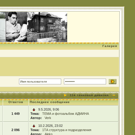
Галерея
11я танковая дивизия
Ответов
Последнее сообщение
9.5.2026, 9:06
1 449
Тема:
ТЕМА и фотоальбом АДМИНА
Автор:
Verk
10.2.2026, 23:02
2 096
Тема:
1ТА структура и подразделения
Автор:
Aleks