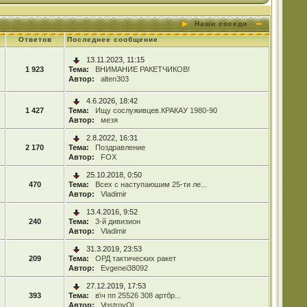
Наши соседи
Ответов
Последнее сообщение
13.11.2023, 11:15
1 923
Тема:
ВНИМАНИЕ РАКЕТЧИКОВ!
Автор:
alten303
4.6.2026, 18:42
1 427
Тема:
Ищу сослуживцев.КРАКАУ 1980-90
Автор:
мезя
2.8.2022, 16:31
2 170
Тема:
Поздравление
Автор:
FOX
25.10.2018, 0:50
470
Тема:
Всех с наступаюшим 25-ти ле...
Автор:
Vladimir
13.4.2016, 9:52
240
Тема:
3-й дивизион
Автор:
Vladimir
31.3.2019, 23:53
209
Тема:
ОРД тактических ракет
Автор:
Evgenei38092
27.12.2019, 17:53
393
Тема:
в\ч пп 25526 308 артбр...
Автор:
VostrovOl