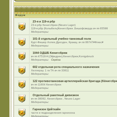
Форум
23-я и 119-я рбр
23-я рбр Кенигсбрюк (Neues Lager)
119-я рбр (Колыбель)Кенигсбрюк ,Бишофсверда вч пп 65598
Модераторы:
101-й отдельный учебно-танковый полк
Курт-Фишер Аллее,Дрезден, Кракау, вч пп 86747#Флюс#
Модераторы:
1044 ОДШБ Кенигсбрюк
вч пп 47518-Н,(Эфедрин),Кенигсбрюк,Konigsbruck
Модераторы:
Серёга
602 отдельная рота специального назначения
Хеллерау. 1 гв ТА вч пп 33811
Модераторы:
122 противотанковая артиллерийская бригада (Кёнигсбр
вч пп 11604 Кенигсбрюк
Модераторы:
Отдельный ракетный дивизион
вч пп 38092, Кенигсбрюк , Neues Lager
Модераторы:
Гарнизон Цейтхайн
части и подразделения гарнизона
Модераторы: