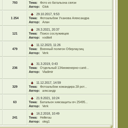
793
Тема:
Фото из батальона связи
Автор:
Glok
29.10.2017, 9:53
1 254
Тема:
Фотоальбом Уханова Александра
Автор:
Алан
26.3.2021, 20:37
121
Тема:
Поиск сослуживцев
Автор:
voditeil
11.12.2023, 11:26
479
Тема:
Военный полигон Оберлаузиц
Автор:
Verk
31.3.2019, 0:43
236
Тема:
Отдельный 134инженерно-сапё...
Автор:
Vladimir
11.12.2017, 14:59
329
Тема:
Фотоальбом командира 2й рот...
Автор:
алксандр
21.9.2021, 10:24
63
Тема:
Батальон химзащиты вч 25495...
Автор:
Verk
16.2.2018, 10:49
241
Тема:
Hellerau
Автор:
oleg1