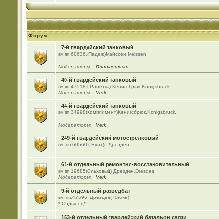
Форум
7-й гвардейский танковый
вч пп 60636,(Падеж)Майсcен,Meissen
Модераторы:
Планшетист
40-й гвардейский танковый
вч.пп 47518 ( Ранетка) Кенигсбрюк.Konigsbruck.
Модераторы:
Verk
44-й гвардейский танковый
вч пп 34998(Комплимент)Кенигсбрюк.Konigsbruck.
Модераторы:
Verk
249-й гвардейский мотострелковый
вч. пп 60560 ( Бунт)г. Дрезден
61-й отдельный ремонтно-восстановительный
вч пп 19685(Ольховый) Дрезден,Dresden
Модераторы:
Verk
9-й отдельный разведбат
вч. пп.47596 .Дрезден( Клоче)
* Ордынец*
153-й отдельный гвардейский батальон связи