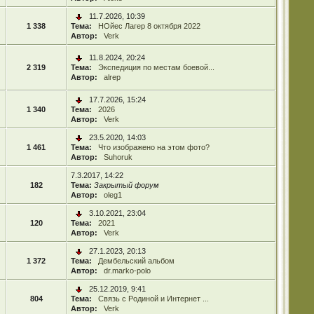
11.7.2026, 10:39
1 338
Тема:
НОйес Лагер 8 октября 2022
Автор:
Verk
11.8.2024, 20:24
2 319
Тема:
Экспедиция по местам боевой...
Автор:
alrep
17.7.2026, 15:24
1 340
Тема:
2026
Автор:
Verk
23.5.2020, 14:03
1 461
Тема:
Что изображено на этом фото?
Автор:
Suhoruk
7.3.2017, 14:22
182
Тема:
Закрытый форум
Автор:
oleg1
3.10.2021, 23:04
120
Тема:
2021
Автор:
Verk
27.1.2023, 20:13
1 372
Тема:
Дембельский альбом
Автор:
dr.marko-polo
25.12.2019, 9:41
804
Тема:
Связь с Родиной и Интернет ...
Автор:
Verk