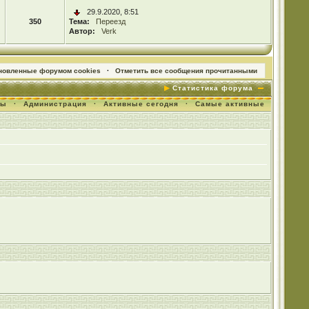
29.9.2020, 8:51
350
Тема:
Переезд
Автор:
Verk
ановленные форумом cookies
·
Отметить все сообщения прочитанными
Статистика форума
мы
·
Администрация
·
Активные сегодня
·
Самые активные