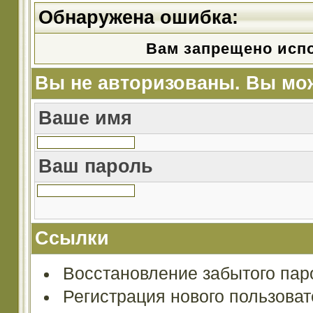
Обнаружена ошибка:
Вам запрещено исп
Вы не авторизованы. Вы мож
Ваше имя
Ваш пароль
Ссылки
Восстановление забытого пар
Регистрация нового пользова