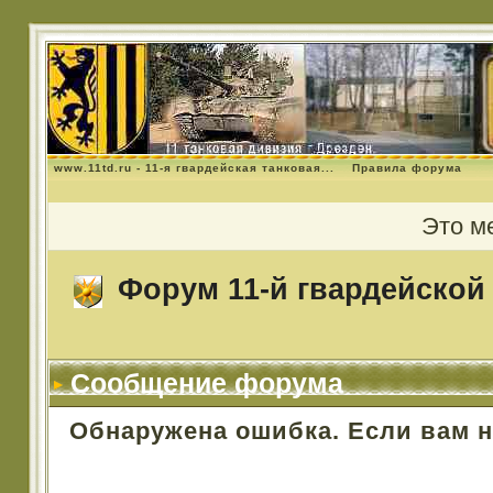
www.11td.ru - 11-я гвардейская танковая...
Правила форума
Это м
Форум 11-й гвардейской 
Сообщение форума
Обнаружена ошибка. Если вам 