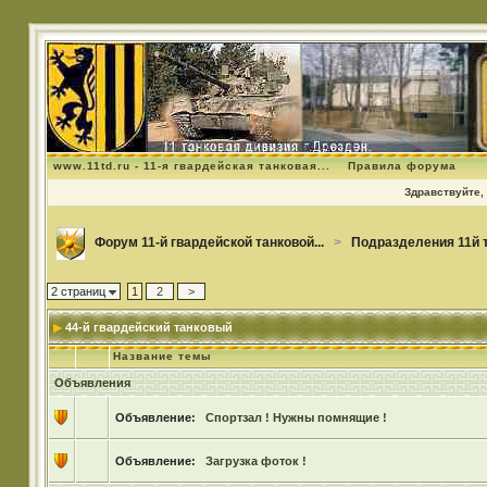
www.11td.ru - 11-я гвардейская танковая...
Правила форума
Здравствуйте, 
Форум 11-й гвардейской танковой...
>
Подразделения 11й 
2 страниц
1
2
>
44-й гвардейский танковый
Название темы
Объявления
Объявление:
Спортзал ! Нужны помнящие !
Объявление:
Загрузка фоток !