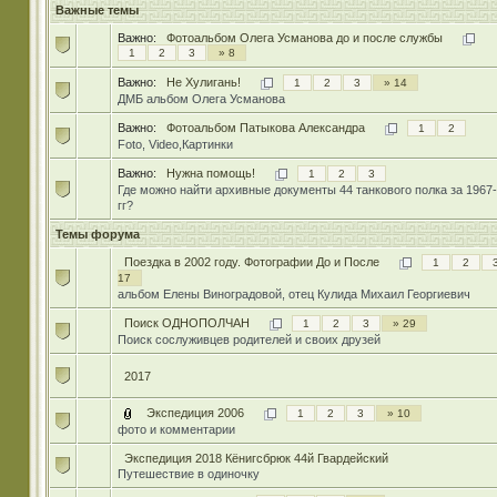
Важные темы
Важно:
Фотоальбом Олега Усманова до и после службы
1
2
3
» 8
Важно:
Не Хулигань!
1
2
3
» 14
ДМБ альбом Олега Усманова
Важно:
Фотоальбом Патыкова Александра
1
2
Foto, Video,Картинки
Важно:
Нужна помощь!
1
2
3
Где можно найти архивные документы 44 танкового полка за 1967
гг?
Темы форума
Поездка в 2002 году. Фотографии До и После
1
2
17
альбом Елены Виноградовой, отец Кулида Михаил Георгиевич
Поиск ОДНОПОЛЧАН
1
2
3
» 29
Поиск сослуживцев родителей и своих друзей
2017
Экспедиция 2006
1
2
3
» 10
фото и комментарии
Экспедиция 2018 Кёнигсбрюк 44й Гвардейский
Путешествие в одиночку