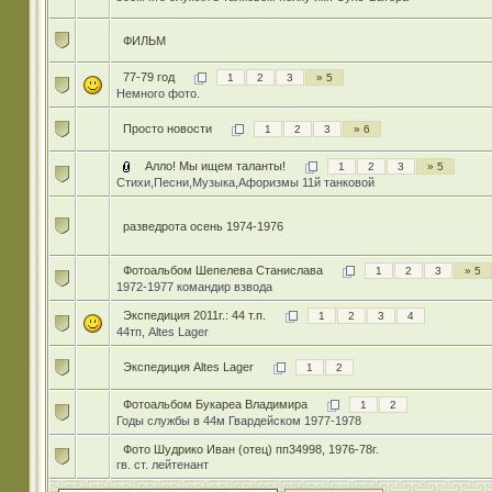
ФИЛЬМ
77-79 год
1
2
3
» 5
Немного фото.
Просто новости
1
2
3
» 6
Алло! Мы ищем таланты!
1
2
3
» 5
Стихи,Песни,Музыка,Афоризмы 11й танковой
разведрота осень 1974-1976
Фотоальбом Шепелева Станислава
1
2
3
» 5
1972-1977 командир взвода
Экспедиция 2011г.: 44 т.п.
1
2
3
4
44тп, Altes Lager
Экспедиция Altes Lager
1
2
Фотоальбом Букареа Владимира
1
2
Годы службы в 44м Гвардейском 1977-1978
Фото Шудрико Иван (отец) пп34998, 1976-78г.
гв. ст. лейтенант