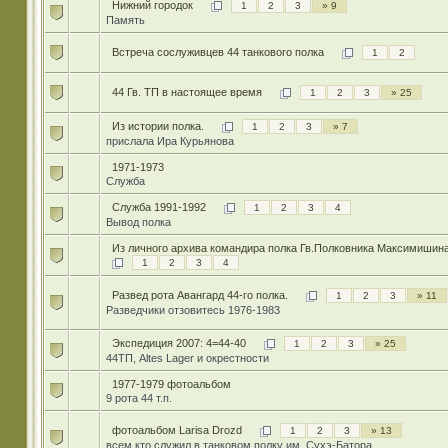
Нижний городок
1
2
3
» 9
Память
Встреча сослуживцев 44 танкового полка
1
2
44 Гв. ТП в настоящее время
1
2
3
» 25
Из истории полка.
1
2
3
» 7
прислала Ира Курьянова
1971-1973
Служба
Служба 1991-1992
1
2
3
4
Вывод полка
Из личного архива командира полка Гв.Полковника Максимишина
1
2
3
4
Развед рота Авангард 44-го полка.
1
2
3
» 11
Разведчики отзовитесь 1976-1983
Экспедиция 2007: 4=44-40
1
2
3
» 25
44ТП, Altes Lager и окрестности
1977-1979 фотоальбом
9 рота 44 т.п.
фотоальбом Larisa Drozd
1
2
3
» 13
всем кто служил в танковом полку им. Сухэ-Батора