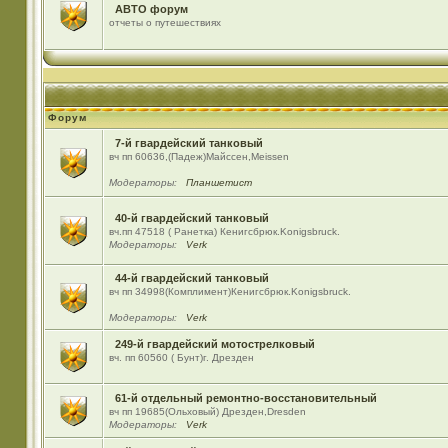
АВТО форум
отчеты о путешествиях
Форум
7-й гвардейский танковый
вч пп 60636,(Падеж)Майсcен,Meissen
Модераторы:
Планшетист
40-й гвардейский танковый
вч.пп 47518 ( Ранетка) Кенигсбрюк.Konigsbruck.
Модераторы:
Verk
44-й гвардейский танковый
вч пп 34998(Комплимент)Кенигсбрюк.Konigsbruck.
Модераторы:
Verk
249-й гвардейский мотострелковый
вч. пп 60560 ( Бунт)г. Дрезден
61-й отдельный ремонтно-восстановительный
вч пп 19685(Ольховый) Дрезден,Dresden
Модераторы:
Verk