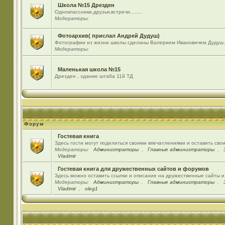
Школа №15 Дрезден
Одноклассники,друзья,встречи........
Модераторы:
Фотоархив( прислал Андрей Дудуш)
Фотографии из жизни школы сделаны Валерием Ивановичем Дудуш.
Модераторы:
Маленькая школа №15
Дрезден , здание штаба 11й ТД
Форум
Гостевая книга
Здесь гости могут поделиться своими впечатлениями и оставить сво
Модераторы:
Администраторы
,
Главные администраторы
,
Vladimir
Гостевая книга для дружественных сайтов и форумов
Здесь можно оставить ссылки и описание на дружественные сайты 
Модераторы:
Администраторы
,
Главные администраторы
,
Vladimir
,
oleg1