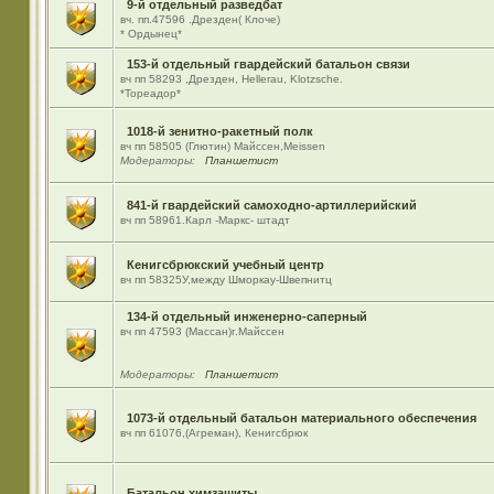
9-й отдельный разведбат
вч. пп.47596 .Дрезден( Клоче)
* Ордынец*
153-й отдельный гвардейский батальон связи
вч пп 58293 ,Дрезден, Hellerau, Klotzsche.
*Тореадор*
1018-й зенитно-ракетный полк
вч пп 58505 (Глютин) Майсcен,Meissen
Модераторы:
Планшетист
841-й гвардейский самоходно-артиллерийский
вч пп 58961.Карл -Маркс- штадт
Кенигсбрюкский учебный центр
вч пп 58325У,между Шморкау-Швепнитц
134-й отдельный инженерно-саперный
вч пп 47593 (Массан)г.Майссен
Модераторы:
Планшетист
1073-й отдельный батальон материального обеспечения
вч пп 61076,(Агреман), Кенигсбрюк
Батальон химзащиты