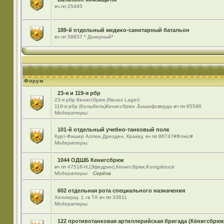
вч.пп 25495
189-й отдельный медико-санитарный батальон
вч пп 58837 * Докерный*
Форум
23-я и 119-я рбр
23-я рбр Кенигсбрюк (Neues Lager)
119-я рбр (Колыбель)Кенигсбрюк ,Бишофсверда вч пп 65598
Модераторы:
101-й отдельный учебно-танковый полк
Курт-Фишер Аллее,Дрезден, Кракау, вч пп 86747#Флюс#
Модераторы:
1044 ОДШБ Кенигсбрюк
вч пп 47518-Н,(Эфедрин),Кенигсбрюк,Konigsbruck
Модераторы:
Серёга
602 отдельная рота специального назначения
Хеллерау. 1 гв ТА вч пп 33811
Модераторы:
122 противотанковая артиллерийская бригада (Кёнигсбрюк