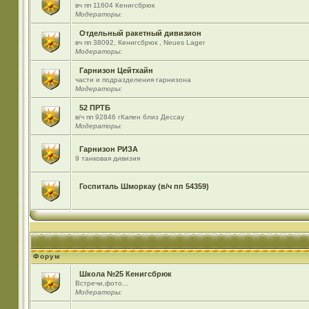
вч пп 11604 Кенигсбрюк
Модераторы:
Отдельный ракетный дивизион
вч пп 38092, Кенигсбрюк , Neues Lager
Модераторы:
Гарнизон Цейтхайн
части и подразделения гарнизона
Модераторы:
52 ПРТБ
в/ч пп 92846 гКапен близ Дессау
Модераторы:
Гарнизон РИЗА
9 танковая дивизия
Госпиталь Шморкау (в/ч пп 54359)
Форум
Школа №25 Кенигсбрюк
Встречи,фото...
Модераторы: