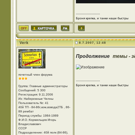
--------------------
Броня крепка, и танки наши быстры
Verk
8.7.2007, 12:48
Продолжение
темы - з
почетный член форума
--------------------
Броня крепка, и танки наши быстры
Группа: Главные администраторы
Сообщений: 5 300
Регистрация: 9.11.2006
Из: Набережные Челны
Пользователь №: 41
40й ТП - 84-86г,ком,взвода2ТБ , 86-
89 рембат
Период службы: 1984-1989
Ф.И.О.:Кормильцев Игорь
Владиславович
СССР
Подразделение: 40й полк (84-86),