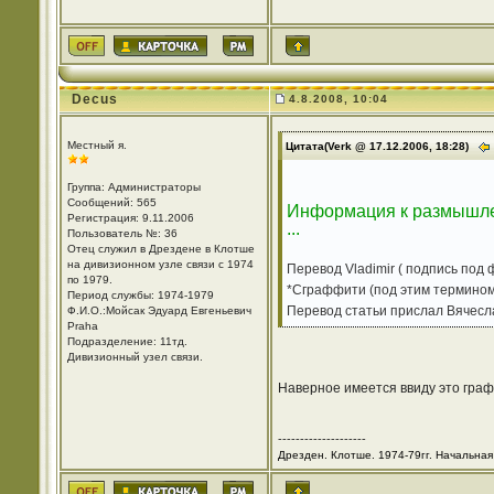
Decus
4.8.2008, 10:04
Местный я.
Цитата(Verk @ 17.12.2006, 18:28)
Группа: Администраторы
Сообщений: 565
Информация к размышлен
Регистрация: 9.11.2006
...
Пользователь №: 36
Отец служил в Дрездене в Клотше
на дивизионном узле связи с 1974
Перевод Vladimir ( подпись под 
по 1979.
*Сграффити (под этим термином
Период службы: 1974-1979
Перевод статьи прислал Вячесл
Ф.И.О.:Мойсак Эдуард Евгеньевич
Praha
Подразделение: 11тд.
Дивизионный узел связи.
Наверное имеется ввиду это гра
--------------------
Дрезден. Клотше. 1974-79гг. Начальная 