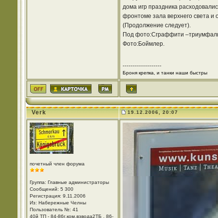
дома игр праздника расходовалис
фронтоме зала верхнего света и 
(Продолжение следует).
Под фото:Сграффити –триумфаль
Фото:Боймлер.
--------------------
Броня крепка, и танки наши быстры
Verk
19.12.2006, 20:07
почетный член форума
Группа: Главные администраторы
Сообщений: 5 300
Регистрация: 9.11.2006
Из: Набережные Челны
Пользователь №: 41
40й ТП - 84-86г,ком,взвода2ТБ , 86-