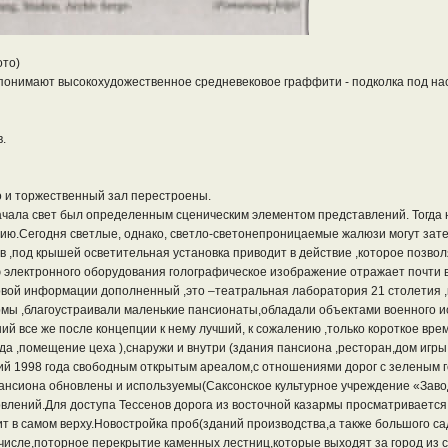
ото)
онимают высокохудожественное средневековое граффити - подколка под нас
.
о и торжественный зал перестроены.
ачала свет был определенным сценическим элементом представлений. Тогда 
нию.Сегодня светлые, однако, светло-светонепроницаемые жалюзи могут зате
ов ,под крышей осветительная установка приводит в действие ,которое позв
 электронного оборудования голографическое изображение отражает почти в
вой информации дополненный ,это –театральная лаборатория 21 столетия ,в
мы ,благоустраивали маленькие пансионаты,обладали объектами военного ис
 все же после концепции к нему лучший, к сожалению ,только короткое вре
да ,помещение цеха ),снаружи и внутри (здания пансиона ,ресторан,дом игры
ний 1998 года свободным открытым ареалом,с отношениями дорог с зеленым 
нсиона обновлены и используемы(Саксонское культурное учреждение «Завод
овлений.Для доступа Тессенов дорога из восточной казармы просматривается 
ит в самом верху.Новостройка проб(зданий производства,а также большого с
 числе,поторное перекрытие каменных лестниц,которые выходят за город из