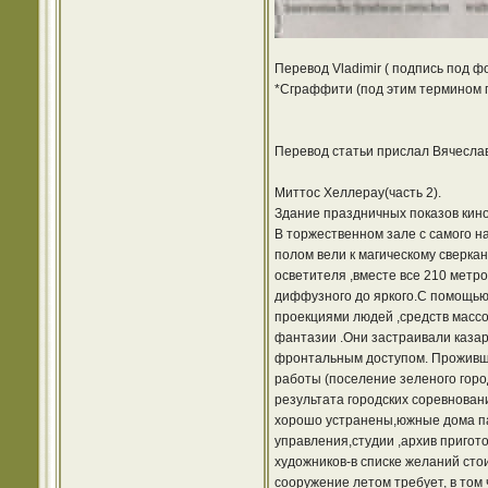
Перевод Vladimir ( подпись под ф
*Сграффити (под этим термином п
Перевод статьи прислал Вячеслав
Миттос Хеллерау(часть 2).
Здание праздничных показов кин
В торжественном зале с самого н
полом вели к магическому сверка
осветителя ,вместе все 210 метр
диффузного до яркого.С помощью
проекциями людей ,средств массо
фантазии .Они застраивали казар
фронтальным доступом. Проживший
работы (поселение зеленого горо
результата городских соревнова
хорошо устранены,южные дома па
управления,cтудии ,архив пригот
художников-в списке желаний сто
сооружение летом требует, в том