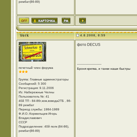
рембат(86-89)
Verk
4.8.2008, 8:59
фото DECUS
--------------------
почетный член форума
Броня крепка, и танки наши быстры
Группа: Главные администраторы
Сообщений: 5 300
Регистрация: 9.11.2006
Из: Набережные Челны
Пользователь №: 41
40й ТП - 84-86г,ком,взвода2ТБ , 86-
89 рембат
Период службы: 1984-1989
Ф.И.О.:Кормильцев Игорь
Владиславович
СССР
Подразделение: 40й полк (84-86),
рембат(86-89)