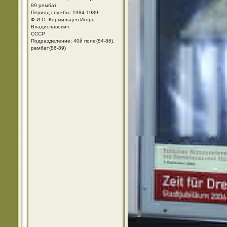
89 рембат
Период службы: 1984-1989
Ф.И.О.:Кормильцев Игорь
Владиславович
СССР
Подразделение: 40й полк (84-86),
рембат(86-89)