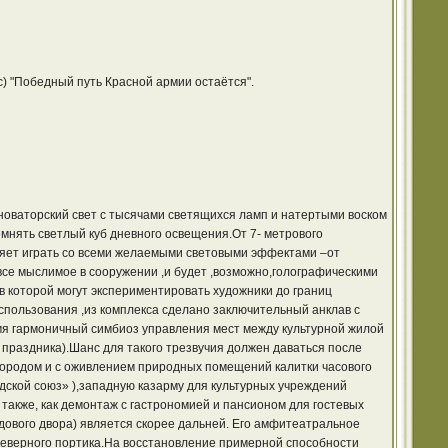
) "Победный путь Красной армии остаётся".
новаторский свет с тысячами светящихся ламп и натертыми воском
мнять светлый куб дневного освещения.От 7- метрового
оляет играть со всеми желаемыми световыми эффектами –от
се мыслимое в сооружении ,и будет ,возможно,голографическими
 которой могут экспериментировать художники до границ
пользования ,из комплекса сделано заключительный анклав с
мя гармоничный симбиоз управления мест между культурной жилой
 праздника).Шанс для такого трезвучия должен даваться после
городом и с оживлением природных помещений калитки часового
ской союз» ),западную казарму для культурных учреждений
также, как демонтаж с гастрономией и пансионом для гостевых
адового двора) является скорее дальней. Его амфитеатральное
 северного портика.На восстановление примерной способности