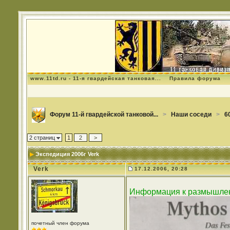
www.11td.ru - 11-я гвардейская танковая...
Правила форума
Форум 11-й гвардейской танковой...
>
Наши соседи
>
6
2 страниц
1
2
>
Экспедиция 2006г Verk
Verk
17.12.2006, 20:28
Информация к размышлени
почетный член форума