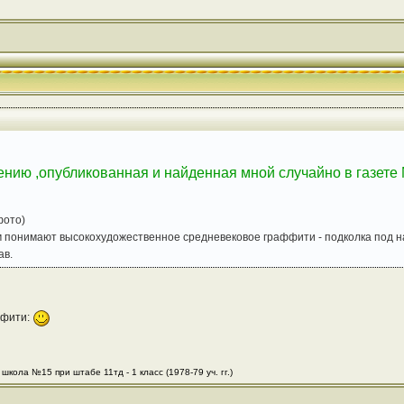
ию ,опубликованная и найденная мной случайно в газет
фото)
 понимают высокохудожественное средневековое граффити - подколка под на
ав.
ффити:
школа №15 при штабе 11тд - 1 класс (1978-79 уч. гг.)