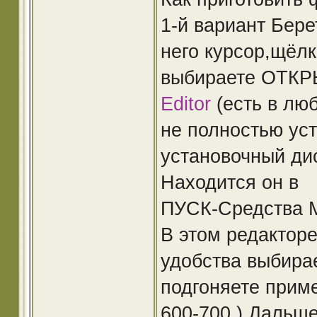
1-й вариант Бере
него курсор,щёл
выбираете ОТ
Editor
(есть в лю
не полностью уст
установочный дис
Находится он в
ПУСК-Средства Mic
В этом редактор
удобства выбира
подгоняете прим
600-700 ).Дальш