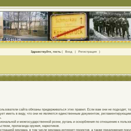
Здравствуйте, гость
(
Вход
|
Регистрация
)
 пользователи сайта обязаны придерживаться этих правил. Если вам они не подходят, т
едует иметь в виду, что они не являются единственным документом, регламентирующи
ь.
ональной и межгосударственной розни, ругань и оскорбления по отношению к пользов
твом, пропаганда оружия, наркотиков.
страцией реклама, в том числе реклама интернет-проектов, а также предложения поку