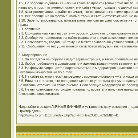
1.5. Не запрещено давать ссылки на какие-то проекты (свои в том числе)
написано о том, что именно посетители сайта увидят, сходив по данной сс
1.8. Факт регистрации на сайте означает, что вы согласны с этими правила
1.9. Все сообщения на форуме, комментарии и статьи отражают мнение их
1.10. Зарегистрировавшись, пользователь тем самым дает согласие на то,
права.
2. Сообщения
2.1. Официальный язык на сайте — русский. Допускается цитирование ис
2.2. Сообщения транслитом на сайте разрешены в виде исключения тем п
2.3. Пользователь, создавший тему, не может самовольно устанавливать, 
2.11. Сообщения, не несущие никакой смысловой нагрузки (так называемы
3. Модерирование
3.1. За порядком на форуме следит администрация, а также специально н
3.2. Любое требование модераторов или администрации нужно выполнять н
3.3. На форуме запрещается переписываться с модератором (имеется в ви
наказаний можно только по e-mail.
3.4. На сайте категорически запрещено самомодерирование — это когда о
3.5. Если вы считаете, что поведение какого-то участника форума недоп
не обязаны отвечать на такие письма. Если реакция модератора не последо
3.6. Не выполняющие настоящие правила пользователи получают предупре
блокировке пользователя.
Надо зайти в раздел ЛИЧНЫЕ ДАННЫЕ и установить дату рождения , подпис
Пример здесь
http://www.forum.11td.ru/index.php?act=Profile&CODE=03&MID=41