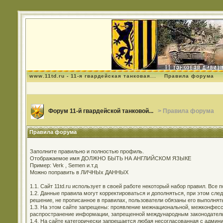
www.11td.ru - 11-я гвардейская танковая...
Правила форума
Форум 11-й гвардейской танковой...
> Правила форума
Правила форума
Заполните правильно и полностью профиль.
Отображаемое имя ДОЛЖНО БЫТЬ НА АНГЛИЙСКОМ ЯЗЫКЕ
Пример: Verk , Semen и.т.д
Можно поправить в ЛИЧНЫх ДАННЫХ
1.1. Сайт 11td.ru использует в своей работе некоторый набор правил. Все
1.2. Данные правила могут корректироваться и дополняться, при этом сл
решение, не прописанное в правилах, пользователи обязаны его выполнят
1.3. На этом сайте запрещены: проявление межнациональной, межконфесси
распространение информации, запрещенной международным законодательс
1.4. На сайте категорически запрещается любая несогласованная с админи