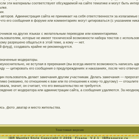
, если эти материалы соответствуют обсуждаемой на сайте тематике и могут быть инт
ылке.
ми.
 авторов. Администрация сайта не принимает на себя ответственности за излагаемые
 что его сообщения в форуме или комментариях могут цитироваться (с указанием ника
точников на других языках с желательным переводом или комментариями.
ользователям, которые не имеют технической возможности набора текстов с использо
кому разрешено общаться в этой теме, а кому — нет.
й флуд), создавать крайне не рекомендуется.
азначенные модераторы.
еукоснительно, не вступая в пререкания (вы всегда имеете возможность написать адм
ду — цитировать его сообщения о предупреждениях и наказаниях, после чего отвечат
дин пользователь делает замечания другим участникам. Делать замечания — прерогат
устимо (неважно, по отношению к вам или по отношению к кому-то другому) — отошлит
вала, значит, он считает, что его вмешательство не требуется.
ждение от модератора или администрации сайта, а сообщения удаляются. За неодно
ь ,фото ,аватар и место жительства.
Текстовая версия
IBR Mantlet Style Copyright © 2006
Fisana
V.2.1
IBResource.ru