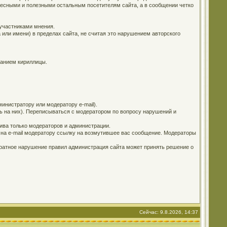
ересными и полезными остальным посетителям сайта, а в сообщении четко
 участниками мнения.
 или имени) в пределах сайта, не считая это нарушением авторского
ванием кириллицы.
инистратору или модератору e-mail).
ь на них). Переписываться с модератором по вопросу нарушений и
ива только модераторов и администрации.
е на e-mail модератору ссылку на возмутившее вас сообщение. Модераторы
кратное нарушение правил администрация сайта может принять решение о
Сейчас: 9.8.2026, 14:37