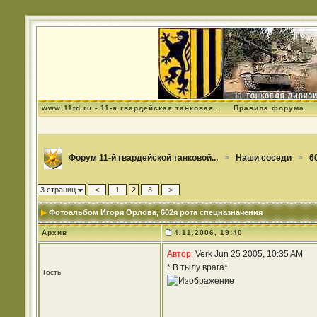
www.11td.ru - 11-я гвардейская танковая...
Правила форума
Форум 11-й гвардейской танковой...
>
Наши соседи
>
6
3 страниц
<
1
2
3
>
Фотоальбом Игоря Орлова
, 602я рота спецназначения
Архив
4.11.2006, 19:40
Автор:
Verk Jun 25 2005, 10:35 AM
* В тылу врага*
Гость