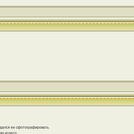
гадался ее сфотографировать.
во колесо.