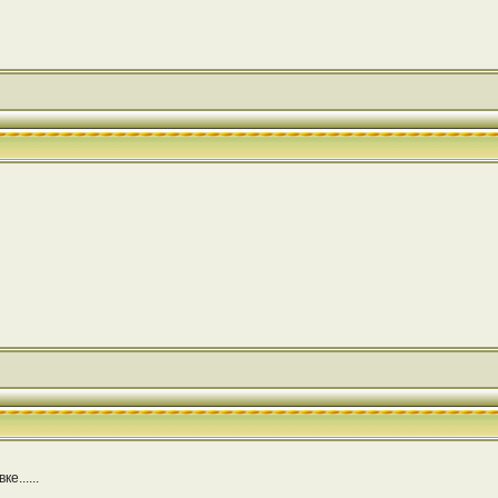
......