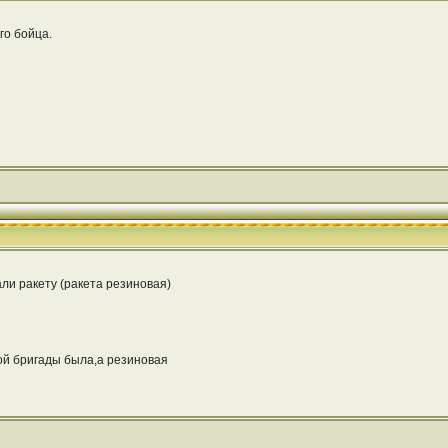
о бойца.
ли ракету (ракета резиновая)
ой бригады была,а резиновая