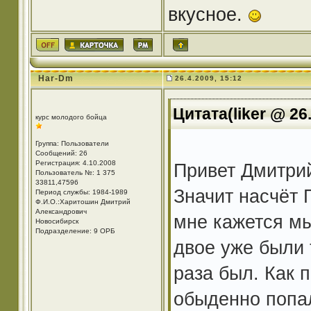
вкусное.
Har-Dm
26.4.2009, 15:12
Цитата(liker @ 26
курс молодого бойца
Группа: Пользователи
Сообщений: 26
Регистрация: 4.10.2008
Привет Дмитрий
Пользователь №: 1 375
33811,47596
Значит насчёт 
Период службы: 1984-1989
Ф.И.О.:Харитошин Дмитрий
Александрович
мне кажется мы
Новосибирск
Подразделение: 9 ОРБ
двое уже были 
раза был. Как 
обыденно попал