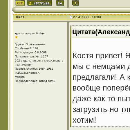
liker
27.4.2009, 10:03
Цитата(Александр
курс молодого бойца
Группа: Пользователи
Сообщений: 116
Регистрация: 6.8.2008
Костя привет! 
Пользователь №: 1 267
602 отдельная рота специального
мы с немцами д
назначения
Период службы: 1984-1986
Ф.И.О.:Солопов К.
предлагали! А 
Москва
Подразделение: взвод связи
вообще поперёг
даже как то пы
загрузить-но т
хотим!