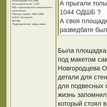
Регистрация: 6.8.2008
А прыгали толь
Пользователь №: 1 267
602 отдельная рота специального
1044 ОДШБ ?
назначения
Период службы: 1984-1986
Ф.И.О.:Солопов К.
А своя площад
Москва
Подразделение: взвод связи
разведбате был
Была площадка,
под макетом са
Новгородцева О
детали для стен
для подвесных 
жизнь запомнил
который стоял 