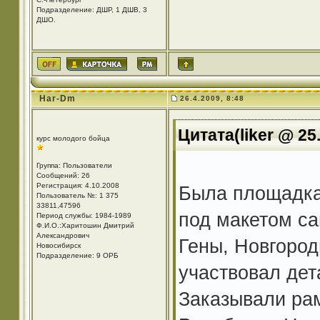
Подразделение: ДШР, 1 ДШВ, 3
ДШО.
Har-Dm
26.4.2009, 8:48
Цитата(liker @ 25
курс молодого бойца
Группа: Пользователи
Сообщений: 26
Регистрация: 4.10.2008
Была площадка,
Пользователь №: 1 375
33811,47596
под макетом са
Период службы: 1984-1989
Ф.И.О.:Харитошин Дмитрий
Александрович
Гены, Новгород
Новосибирск
Подразделение: 9 ОРБ
участвовал дет
Заказывали рам