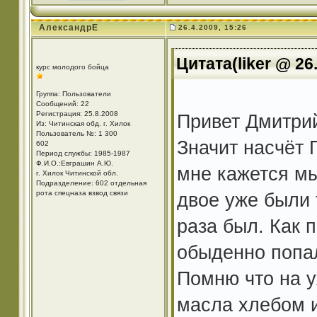
АлександрЕ
26.4.2009, 15:26
Цитата(liker @ 26
курс молодого бойца
Группа: Пользователи
Сообщений: 22
Регистрация: 25.8.2008
Привет Дмитрий
Из: Читинская обд. г. Хилок
Пользователь №: 1 300
Значит насчёт 
602
Период службы: 1985-1987
Ф.И.О.:Евграшин А.Ю.
мне кажется мы
г. Хилок Читинской обл.
Подразделение: 602 отдельная
рота спецназа взвод связи
двое уже были 
раза был. Как 
обыденно попал
Помню что на 
масла хлебом и