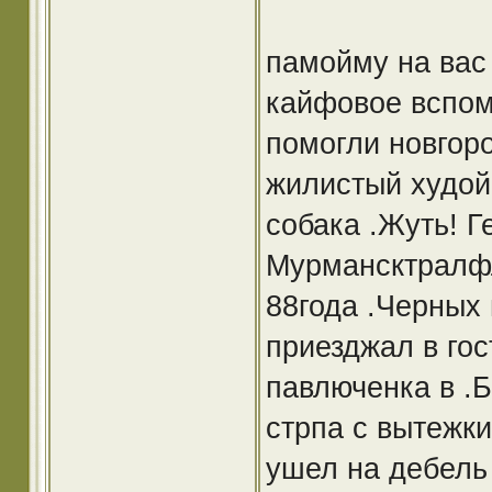
памойму на вас 
кайфовое вспом
помогли новгоро
жилистый худой
собака .Жуть! Г
Мурмансктралфл
88года .Черных 
приезджал в гос
павлюченка в .Б
стрпа с вытежки
ушел на дебель