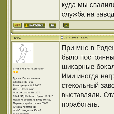
куда мы свалили
служба на заво
юра
25.4.2009, 22:02
При мне в Роден
было постоянны
шикарные бокал
отличник БиП подготовки
Ими иногда наг
Группа: Пользователи
Сообщений: 901
стекольный зав
Регистрация: 8.2.2007
Из: С.-Петербург
выставляли. От
Пользователь №: 207
1044 ОДШБ Кенигсбрюк, 1986-7,
механик-водитель БМД, мл.ср.
поработать.
Период службы: осень 85-87
(учебка Крампниц)
Ф.И.О.:Кондаков Юрий
С.-Петербург