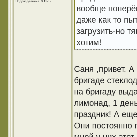
Подразделение: 9 ОРБ
вообще поперёг
даже как то пы
загрузить-но т
хотим!
Саня ,привет. А
бригаде стеклод
на бригаду выда
лимонад, 1 день
праздник! А еще
Они постоянно п
мной у них этот