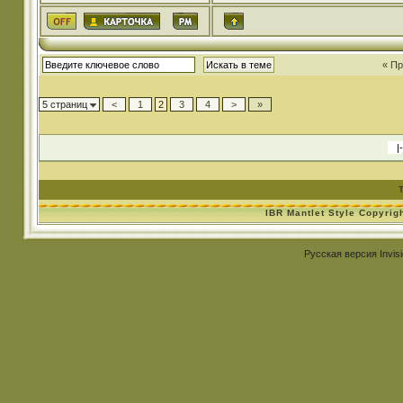
« П
5 страниц
<
1
2
3
4
>
»
IBR Mantlet Style Copyrig
Русская версия
Invis