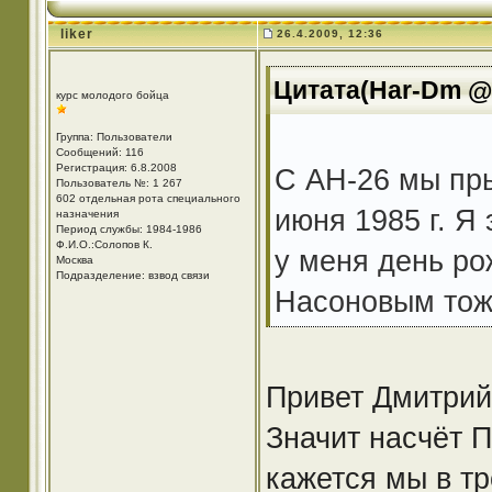
liker
26.4.2009, 12:36
Цитата(Har-Dm @ 
курс молодого бойца
Группа: Пользователи
Сообщений: 116
Регистрация: 6.8.2008
C АН-26 мы пры
Пользователь №: 1 267
602 отдельная рота специального
июня 1985 г. Я 
назначения
Период службы: 1984-1986
Ф.И.О.:Солопов К.
у меня день ро
Москва
Подразделение: взвод связи
Насоновым тоже
Привет Дмитрий
Значит насчёт П
кажется мы в тр