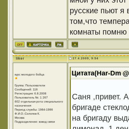
русские пьют я 
том,что темпера
комнаты помню 
liker
27.4.2009, 9:54
Цитата(Har-Dm @ 
курс молодого бойца
Группа: Пользователи
Сообщений: 116
Регистрация: 6.8.2008
Саня ,привет. А
Пользователь №: 1 267
602 отдельная рота специального
бригаде стекло
назначения
Период службы: 1984-1986
Ф.И.О.:Солопов К.
на бригаду выд
Москва
Подразделение: взвод связи
лимонад, 1 ден