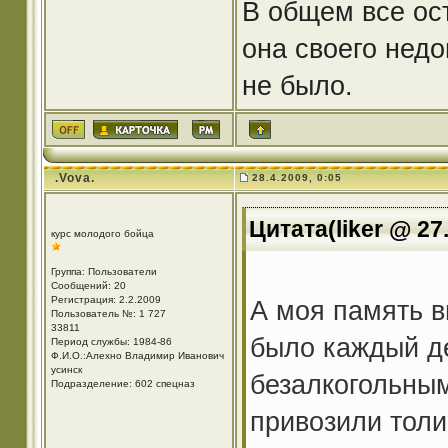
В общем все ос
она своего недо
не было.
.Vova.
28.4.2009, 0:05
Цитата(liker @ 27
курс молодого бойца
Группа: Пользователи
Сообщений: 20
Регистрация: 2.2.2009
А моя память 
Пользователь №: 1 727
33811
было каждый д
Период службы: 1984-86
Ф.И.О.:Алехно Владимир Иванович
усинск
безалкогольным
Подразделение: 602 спецназ
привозили толи