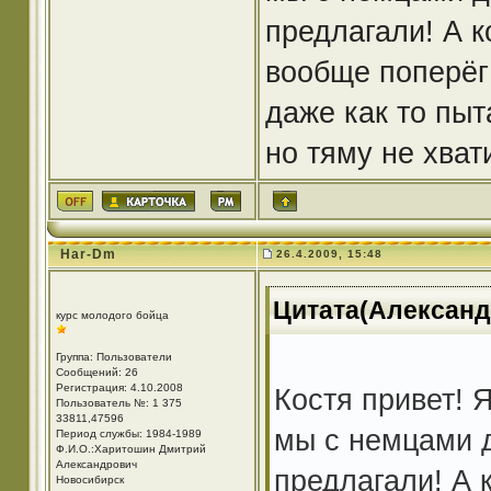
предлагали! А к
вообще поперёг 
даже как то пыт
но тяму не хват
Har-Dm
26.4.2009, 15:48
Цитата(Александр
курс молодого бойца
Группа: Пользователи
Сообщений: 26
Регистрация: 4.10.2008
Костя привет! 
Пользователь №: 1 375
33811,47596
мы с немцами д
Период службы: 1984-1989
Ф.И.О.:Харитошин Дмитрий
Александрович
предлагали! А 
Новосибирск