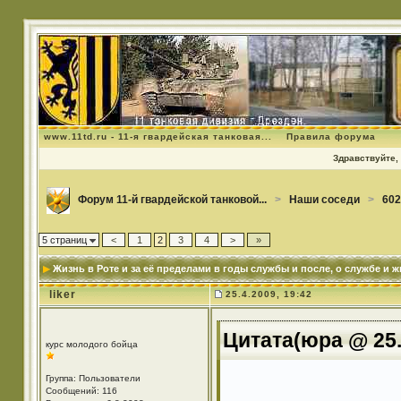
www.11td.ru - 11-я гвардейская танковая...
Правила форума
Здравствуйте, 
Форум 11-й гвардейской танковой...
>
Наши соседи
>
602
5 страниц
<
1
2
3
4
>
»
Жизнь в Роте и за её пределами в годы службы и после
, о службе и 
liker
25.4.2009, 19:42
Цитата(юра @ 25.
курс молодого бойца
Группа: Пользователи
Сообщений: 116