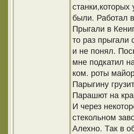
станки,которых 
были. Работал в
Прыгали в Кениг
то раз прыгали 
и не понял. Пос
мне подкатил н
ком. роты майо
Парыгину грузи
Парашют на кра
И через некотор
стекольном заво
Алехно. Так в о