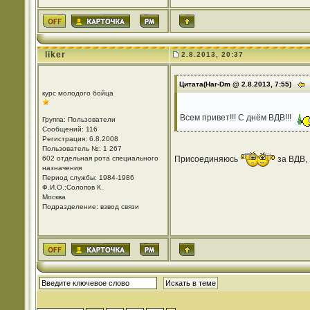
liker
2.8.2013, 20:37
Цитата(Har-Dm @ 2.8.2013, 7:55)
курс молодого бойца
Всем привет!!! С днём ВДВ!!!
Группа: Пользователи
Сообщений: 116
Регистрация: 6.8.2008
Пользователь №: 1 267
602 отдельная рота специального
Присоединяюсь
за ВДВ,
назначения
Период службы: 1984-1986
Ф.И.О.:Солопов К.
Москва
Подразделение: взвод связи