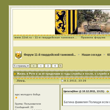
www.11td.ru - 11-я гвардейская танковая...
Правила форума
Форум 11-й гвардейской танковой...
>
Наши соседи
>
6
5 страниц
«
<
3
4
5
Жизнь в Роте и за её пределами в годы службы и после
, о службе и
.Vova.
8.1.2012, 23:26
Цитата(liker @ 10.12.2011, 13:21)
курс молодого бойца
Батина фамилия Полищук если я
Группа: Пользователи
Сообщений: 20