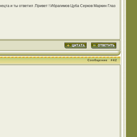
та и ты ответил .Привет ! Ибрагимов Цуба Серков Маркин Глаз
Сообщение
#42