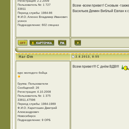
Регистрация: 2.2.2009
Пользователь №: 1 727
Всем -всем привет! Сновым -так
33811
Васильев Демин Виблый Евлан к с
Период службы: 1984-86
Ф.И.О.:Алехно Владимир Иванович
усинск
Подразделение: 602 спецназ
Har-Dm
2.8.2013, 8:55
Всем привет!!! С днём ВДВ!!!
курс молодого бойца
Группа: Пользователи
Сообщений: 26
Регистрация: 4.10.2008
Пользователь №: 1 375
33811,47596
Период службы: 1984-1989
Ф.И.О.:Харитошин Дмитрий
Александрович
Новосибирск
Подразделение: 9 ОРБ