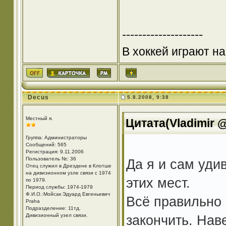
--------------------
В хоккей играют на
Decus
5.8.2008, 9:38
Местный я.
Цитата(Vladimir @
Группа: Администраторы
Сообщений: 565
Регистрация: 9.11.2006
Пользователь №: 36
Да я и сам уд
Отец служил в Дрездене в Клотше
на дивизионном узле связи с 1974
этих мест.
по 1979.
Период службы: 1974-1979
Ф.И.О.:Мойсак Эдуард Евгеньевич
Всё правильно 
Praha
Подразделение: 11тд.
Дивизионный узел связи.
закончить. Наве