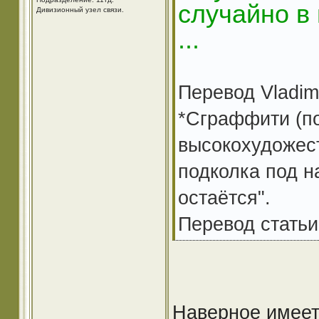
случайно в
Дивизионный узел связи.
...
Перевод Vladimi
*Сграффити (п
высокохудожес
подколка под н
остаётся".
Перевод статьи
Наверное имеет