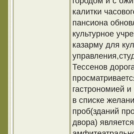
городом и с ож
калитки часово
пансиона обнов
культурное учр
казарму для ку
управления,cтуд
Тессенов дорог
просматривается
гастрономией и
в списке желани
проб(зданий про
двора) является
амфитеатрально