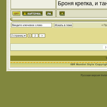
Броня крепка, и т
« П
2 страниц
1
2
>
IBR Mantlet Style Copyrig
Русская версия
Invis