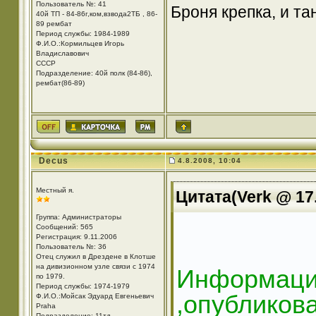
Пользователь №: 41
Броня крепка, и т
40й ТП - 84-86г,ком,взвода2ТБ , 86-
89 рембат
Период службы: 1984-1989
Ф.И.О.:Кормильцев Игорь
Владиславович
СССР
Подразделение: 40й полк (84-86),
рембат(86-89)
Decus
4.8.2008, 10:04
Местный я.
Цитата(Verk @ 17.
Группа: Администраторы
Сообщений: 565
Регистрация: 9.11.2006
Пользователь №: 36
Отец служил в Дрездене в Клотше
на дивизионном узле связи с 1974
Информаци
по 1979.
Период службы: 1974-1979
,опубликов
Ф.И.О.:Мойсак Эдуард Евгеньевич
Praha
Подразделение: 11тд.