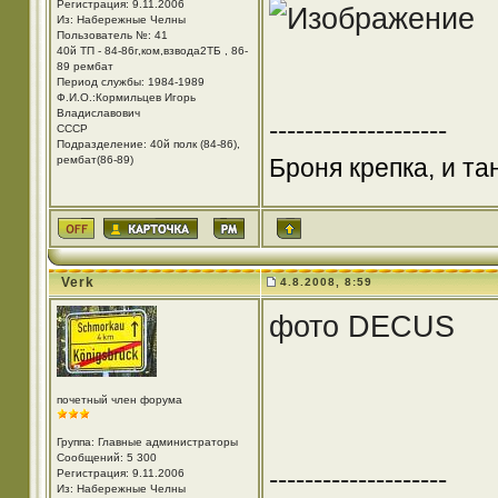
Регистрация: 9.11.2006
Из: Набережные Челны
Пользователь №: 41
40й ТП - 84-86г,ком,взвода2ТБ , 86-
89 рембат
Период службы: 1984-1989
Ф.И.О.:Кормильцев Игорь
Владиславович
--------------------
СССР
Подразделение: 40й полк (84-86),
рембат(86-89)
Броня крепка, и т
Verk
4.8.2008, 8:59
фото DECUS
почетный член форума
Группа: Главные администраторы
Сообщений: 5 300
--------------------
Регистрация: 9.11.2006
Из: Набережные Челны