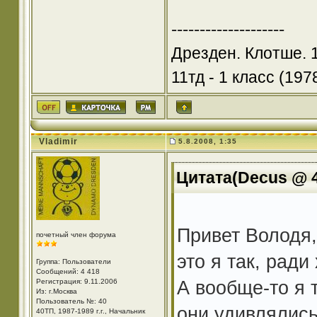
--------------------
Дрезден. Клотше. 
11тд - 1 класс (1978
Vladimir
5.8.2008, 1:35
Цитата(Decus @ 4
Привет Володя,
почетный член форума
это я так, рад
Группа: Пользователи
Сообщений: 4 418
А вообще-то я 
Регистрация: 9.11.2006
Из: г.Москва
Пользователь №: 40
они удивлялись
40ТП, 1987-1989 г.г., Начальник