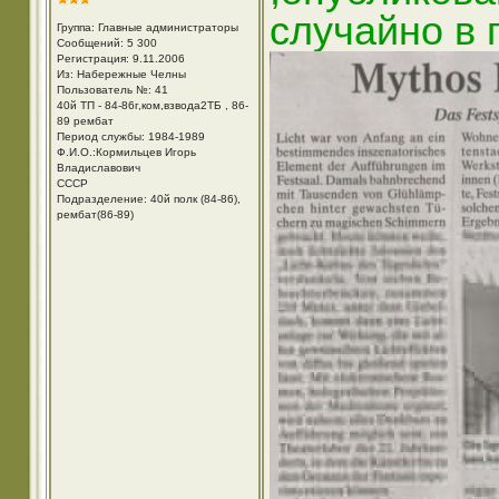
случайно в 
Группа: Главные администраторы
Сообщений: 5 300
Регистрация: 9.11.2006
Из: Набережные Челны
Пользователь №: 41
40й ТП - 84-86г,ком,взвода2ТБ , 86-
89 рембат
Период службы: 1984-1989
Ф.И.О.:Кормильцев Игорь
Владиславович
СССР
Подразделение: 40й полк (84-86),
рембат(86-89)