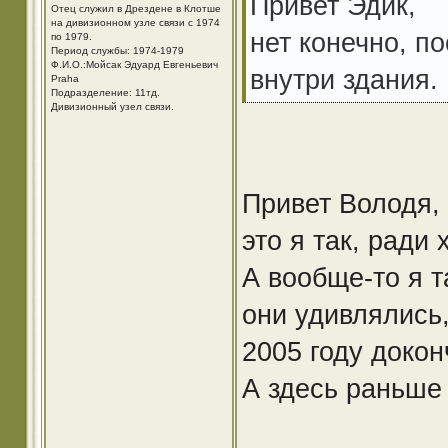
Привет Эдик,
Отец служил в Дрездене в Клотше
на дивизионном узле связи с 1974
нет конечно, п
по 1979.
Период службы: 1974-1979
Ф.И.О.:Мойсак Эдуард Евгеньевич
внутри здания.
Praha
Подразделение: 11тд.
Дивизионный узел связи.
Привет Володя,
это я так, ради
А вообще-то я т
они удивлялись,
2005 году доконч
А здесь раньше