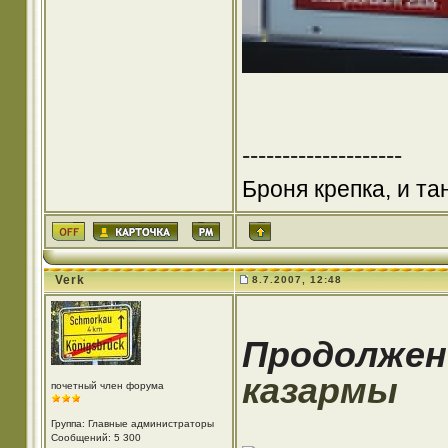
--------------------
Броня крепка, и т
Verk
8.7.2007, 12:48
Продолже
казармы
почетный член форума
Группа: Главные администраторы
Сообщений: 5 300