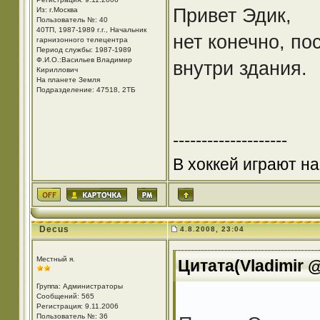
Привет Эдик,
Из: г.Москва
Пользователь №: 40
40ТП, 1987-1989 г.г., Начальник
нет конечно, по
гарнизонного телецентра
Период службы: 1987-1989
Ф.И.О.:Васильев Владимир
внутри здания.
Кириллович
На планете Земля
Подразделение: 47518, 2ТБ
--------------------
В хоккей играют на
Decus
4.8.2008, 23:04
Местный я.
Цитата(Vladimir @
Группа: Администраторы
Сообщений: 565
Регистрация: 9.11.2006
Пользователь №: 36