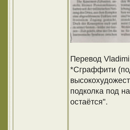
Перевод Vladimi
*Сграффити (по
высокохудожест
подколка под н
остаётся".