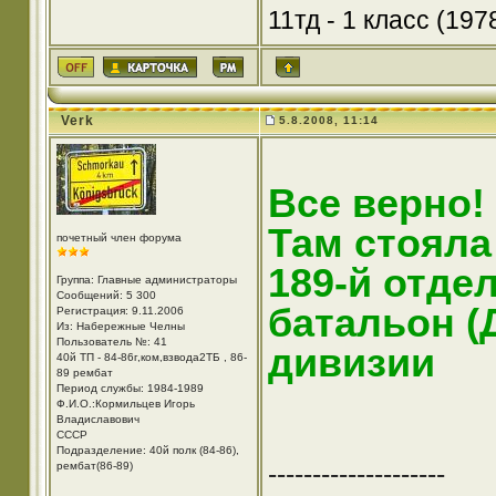
11тд - 1 класс (1978
Verk
5.8.2008, 11:14
Все верно!
Там стояла
почетный член форума
189-й отде
Группа: Главные администраторы
Сообщений: 5 300
батальон (
Регистрация: 9.11.2006
Из: Набережные Челны
Пользователь №: 41
дивизии
40й ТП - 84-86г,ком,взвода2ТБ , 86-
89 рембат
Период службы: 1984-1989
Ф.И.О.:Кормильцев Игорь
Владиславович
СССР
Подразделение: 40й полк (84-86),
--------------------
рембат(86-89)