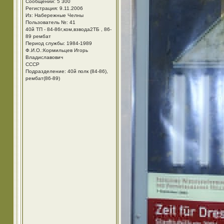
Сообщений: 5 300
Регистрация: 9.11.2006
Из: Набережные Челны
Пользователь №: 41
40й ТП - 84-86г,ком,взвода2ТБ , 86-
89 рембат
Период службы: 1984-1989
Ф.И.О.:Кормильцев Игорь
Владиславович
СССР
Подразделение: 40й полк (84-86),
рембат(86-89)