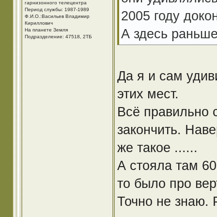
гарнизонного телецентра
Период службы: 1987-1989
2005 году докон
Ф.И.О.:Васильев Владимир
Кириллович
А здесь раньше
На планете Земля
Подразделение: 47518, 2ТБ
Да я и сам уди
этих мест.
Всё правильно 
закончить. Наве
же такое ......
А стояла там 60
то было про вер
Точно не знаю. 