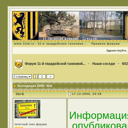
www.11td.ru - 11-я гвардейская танковая...
Правила форума
Здравствуйте, 
Форум 11-й гвардейской танковой...
>
Наши соседи
>
602
2 страниц
1
2
>
Экспедиция 2006г Verk
Verk
17.12.2006, 20:28
Информаци
,опубликова
почетный член форума