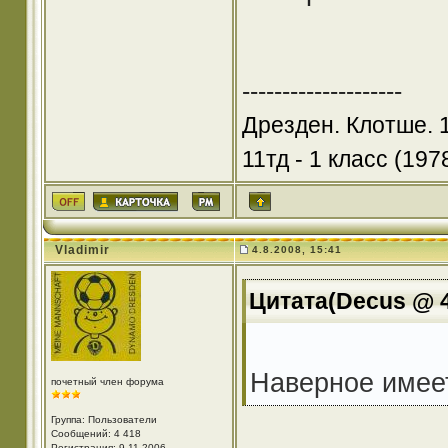
--------------------
Дрезден. Клотше. 
11тд - 1 класс (1978
Vladimir
4.8.2008, 15:41
Цитата(Decus @ 4
Наверное имее
почетный член форума
Группа: Пользователи
Сообщений: 4 418
Регистрация: 9.11.2006