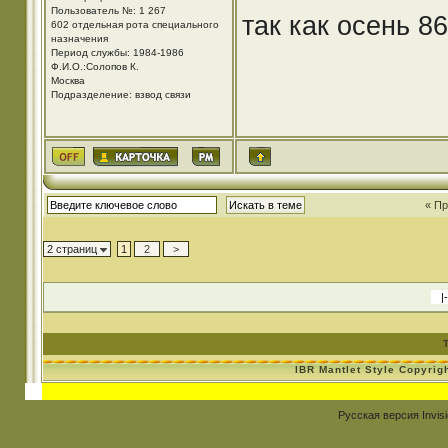
Пользователь №: 1 267
так как осень 8
602 отдельная рота специального
назначения
Период службы: 1984-1986
Ф.И.О.:Солопов К.
Москва
Подразделение: взвод связи
« П
2 страниц
1
2
>
IBR Mantlet Style Copyrig
Русская версия
Invis