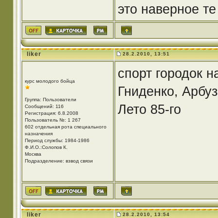
это наверное те
liker
28.2.2010, 13:51
спорт городок н
курс молодого бойца
Гниденко, Арбуз
Группа: Пользователи
Лето 85-го
Сообщений: 116
Регистрация: 6.8.2008
Пользователь №: 1 267
602 отдельная рота специального
назначения
Период службы: 1984-1986
Ф.И.О.:Солопов К.
Москва
Подразделение: взвод связи
liker
28.2.2010, 13:54