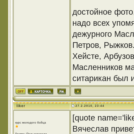
достойное фото
надо всех упомя
дежурного Масле
Петров, Рыжков
Хейсте, Арбузов
Масленников ма
ситарикан был 
liker
27.2.2010, 23:44
[quote name='like
курс молодого бойца
Вячеслав привет
Группа: Пользователи