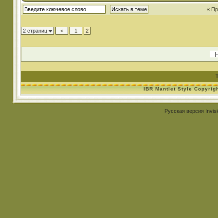
« П
2 страниц
<
1
2
IBR Mantlet Style Copyrig
Русская версия
Invis