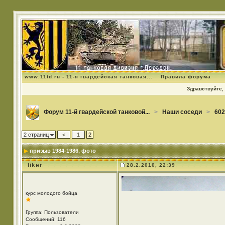
www.11td.ru - 11-я гвардейская танковая...
Правила форума
Здравствуйте, 
Форум 11-й гвардейской танковой...
>
Наши соседи
>
602
2 страниц
<
1
2
призыв 1984-1986
, фото
liker
28.2.2010, 22:39
курс молодого бойца
Группа: Пользователи
Сообщений: 116