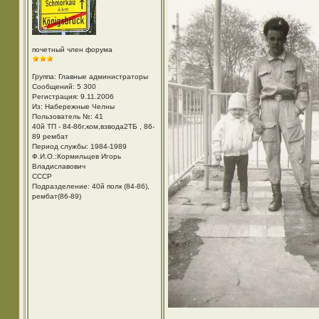
почетный член форума
Группа: Главные администраторы
Сообщений: 5 300
Регистрация: 9.11.2006
Из: Набережные Челны
Пользователь №: 41
40й ТП - 84-86г,ком,взвода2ТБ , 86-
89 рембат
Период службы: 1984-1989
Ф.И.О.:Кормильцев Игорь
Владиславович
СССР
Подразделение: 40й полк (84-86),
рембат(86-89)