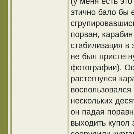
(у меня есть это
этично бало бы 
сгрупировавшись
порван, карабин
стабилизация в 
не был пристегн
фотографии). О
растегнулся кар
воспользовался 
нескольких деся
он падая поравн
выходить купол 
соорудили курга