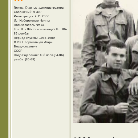
Группа: Главные администраторы
Сообщений: 5 300
Регистрация: 9.11.2006
Из: Набережные Челны
Пользователь №: 41
40й ТП - 84-86г,ком,взвода2ТБ , 86-
89 рембат
Период службы: 1984-1989
Ф.И.О.:Кормильцев Игорь
Владиславович
СССР
Подразделение: 40й полк (84-86),
рембат(86-89)