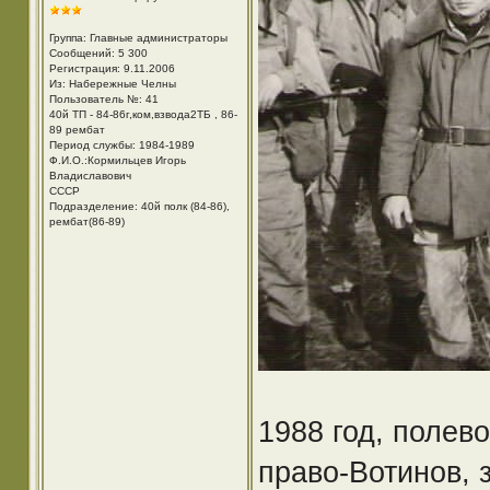
Группа: Главные администраторы
Сообщений: 5 300
Регистрация: 9.11.2006
Из: Набережные Челны
Пользователь №: 41
40й ТП - 84-86г,ком,взвода2ТБ , 86-
89 рембат
Период службы: 1984-1989
Ф.И.О.:Кормильцев Игорь
Владиславович
СССР
Подразделение: 40й полк (84-86),
рембат(86-89)
1988 год, полев
право-Вотинов, 