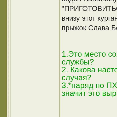
"ПРИГОТОВИТЬСЯ
внизу этот кург
прыжок Слава Б
1.Это место с
службы?
2. Какова наст
случая?
3.*наряд по ПХ
значит это вы