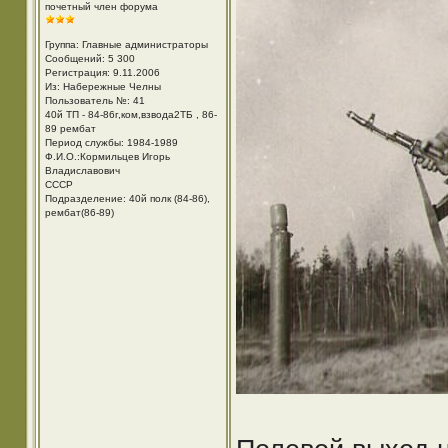
почетный член форума
Группа: Главные администраторы
Сообщений: 5 300
Регистрация: 9.11.2006
Из: Набережные Челны
Пользователь №: 41
40й ТП - 84-86г,ком,взвода2ТБ , 86-
89 рембат
Период службы: 1984-1989
Ф.И.О.:Кормильцев Игорь
Владиславович
СССР
Подразделение: 40й полк (84-86),
рембат(86-89)