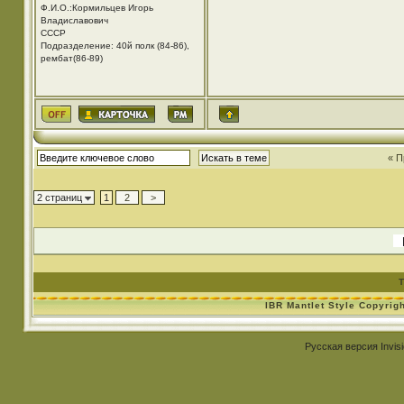
Ф.И.О.:Кормильцев Игорь
Владиславович
СССР
Подразделение: 40й полк (84-86),
рембат(86-89)
« П
2 страниц
1
2
>
Т
IBR Mantlet Style Copyrig
Русская версия
Invis