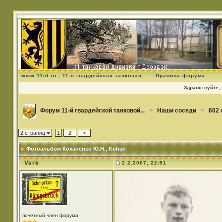
www.11td.ru - 11-я гвардейская танковая...
Правила форума
Здравствуйте, 
Форум 11-й гвардейской танковой...
>
Наши соседи
>
602 
2 страниц
1
2
>
Фотоальбом Коханенко Ю.Н.
, Kohan
Verk
2.2.2007, 22:51
почетный член форума