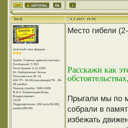
Verk
5.2.2007, 20:56
Место гибели (2-
почетный член форума
Группа: Главные администраторы
Сообщений: 5 300
Расскажи как эт
Регистрация: 9.11.2006
Из: Набережные Челны
обстоятельствах
Пользователь №: 41
40й ТП - 84-86г,ком,взвода2ТБ , 86-
89 рембат
Период службы: 1984-1989
Ф.И.О.:Кормильцев Игорь
Прыгали мы по м
Владиславович
СССР
Подразделение: 40й полк (84-86),
собрали в памят
рембат(86-89)
избежать движен