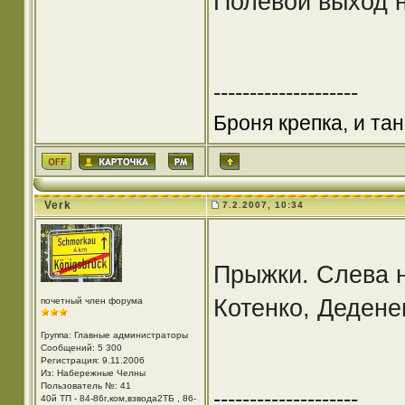
Полевой выход н
--------------------
Броня крепка, и та
Verk
7.2.2007, 10:34
Прыжки. Слева н
Котенко, Дедене
почетный член форума
Группа: Главные администраторы
Сообщений: 5 300
Регистрация: 9.11.2006
Из: Набережные Челны
Пользователь №: 41
--------------------
40й ТП - 84-86г,ком,взвода2ТБ , 86-