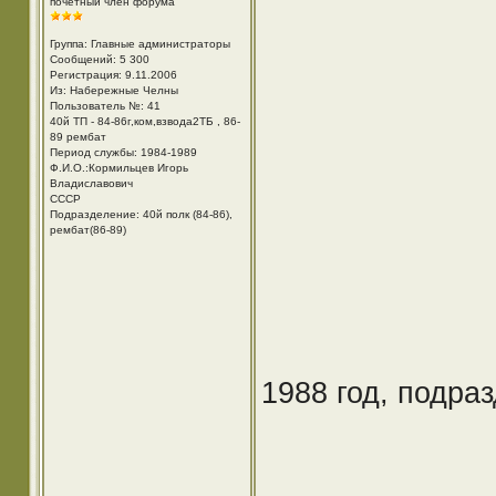
почетный член форума
Группа: Главные администраторы
Сообщений: 5 300
Регистрация: 9.11.2006
Из: Набережные Челны
Пользователь №: 41
40й ТП - 84-86г,ком,взвода2ТБ , 86-
89 рембат
Период службы: 1984-1989
Ф.И.О.:Кормильцев Игорь
Владиславович
СССР
Подразделение: 40й полк (84-86),
рембат(86-89)
1988 год, подра