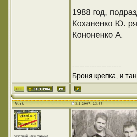
1988 год, подра
Коханенко Ю. ря
Кононенко А.
--------------------
Броня крепка, и та
Verk
3.2.2007, 13:47
почетный член форума