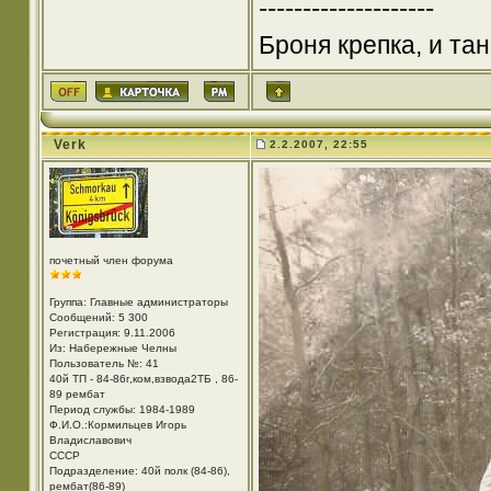
--------------------
Броня крепка, и та
Verk
2.2.2007, 22:55
почетный член форума
Группа: Главные администраторы
Сообщений: 5 300
Регистрация: 9.11.2006
Из: Набережные Челны
Пользователь №: 41
40й ТП - 84-86г,ком,взвода2ТБ , 86-
89 рембат
Период службы: 1984-1989
Ф.И.О.:Кормильцев Игорь
Владиславович
СССР
Подразделение: 40й полк (84-86),
рембат(86-89)