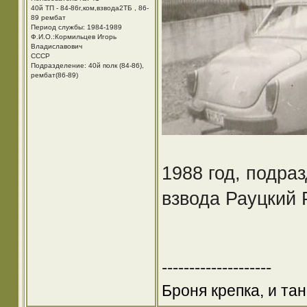
40й ТП - 84-86г,ком,взвода2ТБ , 86-
89 рембат
Период службы: 1984-1989
Ф.И.О.:Кормильцев Игорь
Владиславович
СССР
Подразделение: 40й полк (84-86),
рембат(86-89)
1988 год, подра
взвода Рауцкий 
--------------------
Броня крепка, и та