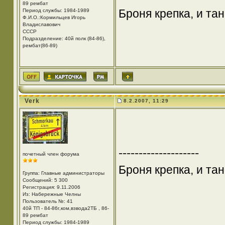
89 рембат
Броня крепка, и та
Период службы: 1984-1989
Ф.И.О.:Кормильцев Игорь
Владиславович
СССР
Подразделение: 40й полк (84-86),
рембат(86-89)
Verk
8.2.2007, 11:29
--------------------
почетный член форума
Броня крепка, и та
Группа: Главные администраторы
Сообщений: 5 300
Регистрация: 9.11.2006
Из: Набережные Челны
Пользователь №: 41
40й ТП - 84-86г,ком,взвода2ТБ , 86-
89 рембат
Период службы: 1984-1989