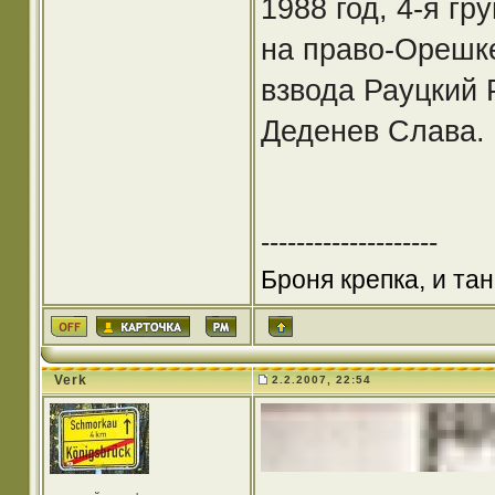
1988 год, 4-я г
на право-Орешке
взвода Рауцкий 
Деденев Слава.
--------------------
Броня крепка, и та
Verk
2.2.2007, 22:54