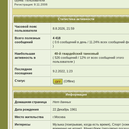
Группа: Пользователи
Регистрация: 9.11.2006
Статистика активности
Часовой пояс
8.8.2026, 21:59
пользователя
Всего полезных
4 418
сообщений
( 0.6 сообщений в день / 11.24% всех сообщений 
)
Наибольшая
40-й гвардейский танковый
активность в
( 526 сообщений / 12% от всех сообщений этого
пользователя )
Последнее
9.2.2022, 1:23
посещение
Статус
(Offline)
Информация
Домашняя страница
Нет данных
Дата рождения
22 Декабрь 1961
Место жительства
г.Москва
Интересы
Музыка (поигрываю, когда есть время), Спорт (хокк
временно не играю), Кёнигсбрюк (регулярно посещ