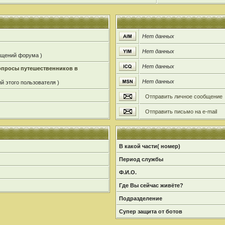
Нет данных
Нет данных
общений форума )
Нет данных
опросы путешественников в
Нет данных
й этого пользователя )
Отправить личное сообщение
Отправить письмо на e-mail
В какой части( номер)
Период службы
Ф.И.О.
Где Вы сейчас живёте?
Подразделение
Супер защита от ботов