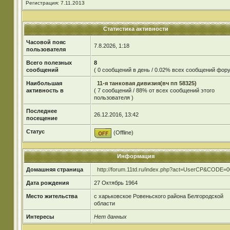
Регистрация: 7.11.2013
Статистика активности
Часовой пояс
7.8.2026, 1:18
пользователя
Всего полезных
8
сообщений
( 0 сообщений в день / 0.02% всех сообщений фору
Наибольшая
11-я танковая дивизия(вч пп 58325)
активность в
( 7 сообщений / 88% от всех сообщений этого
пользователя )
Последнее
26.12.2016, 13:42
посещение
Статус
(Offline)
Информация
Домашняя страница
http://forum.11td.ru/index.php?act=UserCP&CODE=0
Дата рождения
27 Октябрь 1964
Место жительства
с харьковское Ровеньского района Белгородской
области
Интересы
Нет данных