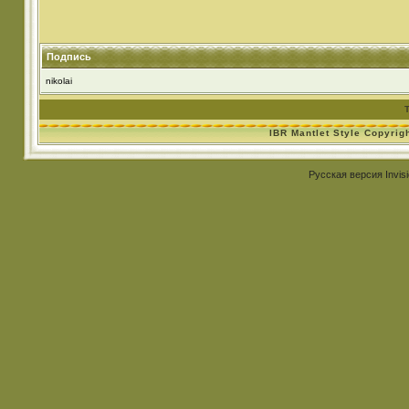
Подпись
nikolai
IBR Mantlet Style Copyrig
Русская версия
Invis