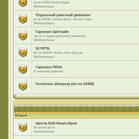
вч пп 11604 Кенигсбрюк
Модераторы:
Отдельный ракетный дивизион
вч пп 38092, Кенигсбрюк , Neues Lager
Модераторы:
Гарнизон Цейтхайн
части и подразделения гарнизона
Модераторы:
52 ПРТБ
в/ч пп 92846 гКапен близ Дессау
Модераторы:
Гарнизон РИЗА
9 танковая дивизия
Госпиталь Шморкау (в/ч пп 54359)
Форум
Школа №25 Кенигсбрюк
Встречи,фото...
Модераторы: