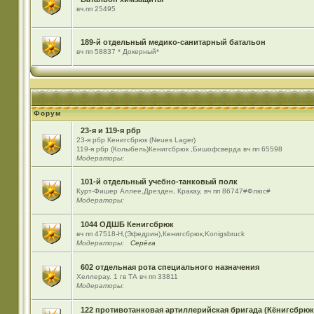
вч.пп 25495
189-й отдельный медико-санитарный батальон
вч пп 58837 * Докерный*
Форум
23-я и 119-я рбр
23-я рбр Кенигсбрюк (Neues Lager)
119-я рбр (Колыбель)Кенигсбрюк ,Бишофсверда вч пп 65598
Модераторы:
101-й отдельный учебно-танковый полк
Курт-Фишер Аллее,Дрезден, Кракау, вч пп 86747#Флюс#
Модераторы:
1044 ОДШБ Кенигсбрюк
вч пп 47518-Н,(Эфедрин),Кенигсбрюк,Konigsbruck
Модераторы:
Серёга
602 отдельная рота специального назначения
Хеллерау. 1 гв ТА вч пп 33811
Модераторы:
122 противотанковая артиллерийская бригада (Кёнигсбрюк