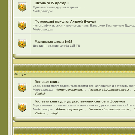
Школа №15 Дрезден
Одноклассники,друзья,встречи........
Модераторы:
Фотоархив( прислал Андрей Дудуш)
Фотографии из жизни школы сделаны Валерием Ивановичем Дудуш.
Модераторы:
Маленькая школа №15
Дрезден , здание штаба 11й ТД
Форум
Гостевая книга
Здесь гости могут поделиться своими впечатлениями и оставить сво
Модераторы:
Администраторы
,
Главные администраторы
,
Vladimir
Гостевая книга для дружественных сайтов и форумов
Здесь можно оставить ссылки и описание на дружественные сайты 
Модераторы:
Администраторы
,
Главные администраторы
,
Vladimir
,
oleg1