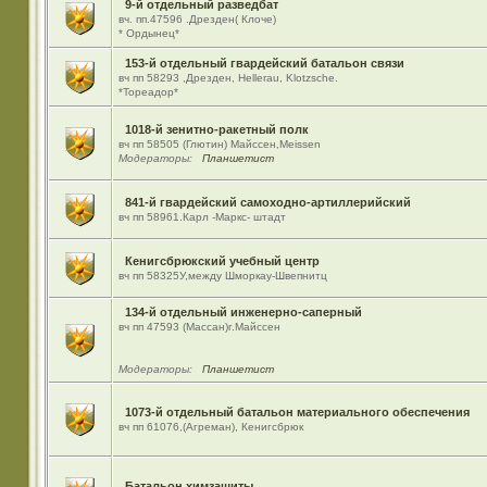
9-й отдельный разведбат
вч. пп.47596 .Дрезден( Клоче)
* Ордынец*
153-й отдельный гвардейский батальон связи
вч пп 58293 ,Дрезден, Hellerau, Klotzsche.
*Тореадор*
1018-й зенитно-ракетный полк
вч пп 58505 (Глютин) Майсcен,Meissen
Модераторы:
Планшетист
841-й гвардейский самоходно-артиллерийский
вч пп 58961.Карл -Маркс- штадт
Кенигсбрюкский учебный центр
вч пп 58325У,между Шморкау-Швепнитц
134-й отдельный инженерно-саперный
вч пп 47593 (Массан)г.Майссен
Модераторы:
Планшетист
1073-й отдельный батальон материального обеспечения
вч пп 61076,(Агреман), Кенигсбрюк
Батальон химзащиты