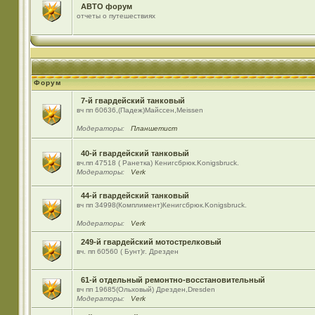
АВТО форум
отчеты о путешествиях
Форум
7-й гвардейский танковый
вч пп 60636,(Падеж)Майсcен,Meissen
Модераторы:
Планшетист
40-й гвардейский танковый
вч.пп 47518 ( Ранетка) Кенигсбрюк.Konigsbruck.
Модераторы:
Verk
44-й гвардейский танковый
вч пп 34998(Комплимент)Кенигсбрюк.Konigsbruck.
Модераторы:
Verk
249-й гвардейский мотострелковый
вч. пп 60560 ( Бунт)г. Дрезден
61-й отдельный ремонтно-восстановительный
вч пп 19685(Ольховый) Дрезден,Dresden
Модераторы:
Verk