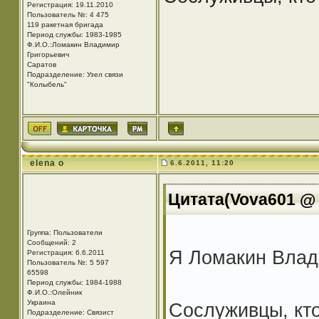
Регистрация: 19.11.2010
Пользователь №: 4 475
119 ракетная бригада
Период службы: 1983-1985
Ф.И.О.:Ломакин Владимир
Григорьевич
Саратов
Подразделение: Узел связи
"Колыбель"
elena o
6.6.2011, 11:20
Цитата(Vova601 @ 
Группа: Пользователи
Сообщений: 2
Я Ломакин Влади
Регистрация: 6.6.2011
Пользователь №: 5 597
65598
Период службы: 1984-1988
Ф.И.О.:Олейник
Украина
Сослуживцы, кто
Подразделение: Связист