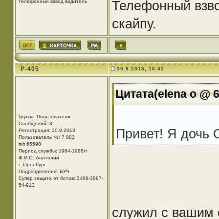
Телефонный взво
телефонный взвод водитель
скайпу.
Р-405
30.9.2013, 10:43
Цитата(elena o @ 6
Группа: Пользователи
Сообщений: 3
Привет! Я дочь 
Регистрация: 30.9.2013
Пользователь №: 7 883
п/п 65598
Период службы: 1984-1988гг
Ф.И.О.:Анатолий
г. Оренбург
Подразделение: БУЧ
Супер защита от ботов: 3468-3897-
54-913
служил с вашим 