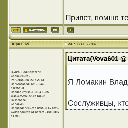
Привет, помню т
Юра1965
23.7.2013, 22:04
Цитата(Vova601 @ 2
Группа: Пользователи
Сообщений: 2
Я Ломакин Влади
Регистрация: 23.7.2013
Пользователь №: 7 844
п.п 65598
Период службы: 1984-1985
Ф.И.О.:Афанасьев Юрий
Николаевич
Сослуживцы, кто
Белорусь
Подразделение: п.п65598 бу связи
Супер защита от ботов: 3468-3897-
54-913