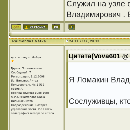
Служил на узле с
Владимирович . Б
Raimondas Natka
24.11.2012, 20:13
Цитата(Vova601 @ 
курс молодого бойца
Группа: Пользователи
Сообщений: 7
Регистрация: 1.12.2008
Я Ломакин Влади
Из: Вильнюс Литва
Пользователь №: 1 532
65598 A
Период службы: 1985-1986
Ф.И.О.:Raimondas Natka
Сослуживцы, кто
Вильнюс Литва
Подразделение: Батарея
управления части. Узел связи,
телеграфист в подвале штаба