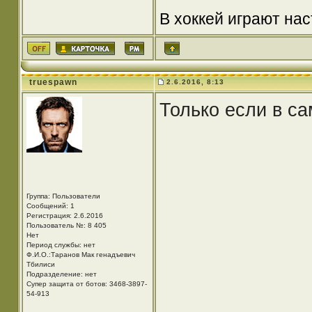
В хоккей играют нас
truespawn
2.6.2016, 8:13
Только если в са
p1
p1
p1
p1
p1
p1
p1
p1
p1
p1
p1
p1
p1
p1
p1
Группа: Пользователи
Сообщений: 1
p1
p1
p1
p1
p1
Регистрация: 2.6.2016
Пользователь №: 8 405
p1
p1
p1
p1
p1
Нет
Период службы: нет
Ф.И.О.:Таранов Мак генадъевич
p1
p1
p1
p1
p1
Тбилиси
Подразделение: нет
p1
p1
p1
p1
p1
Супер защита от ботов: 3468-3897-
54-913