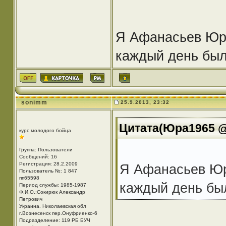
Я Афанасьев Юри
каждый день был 
sonimm
25.9.2013, 23:32
Цитата(Юра1965 @ 
курс молодого бойца
Группа: Пользователи
Сообщений: 16
Регистрация: 28.2.2009
Я Афанасьев Юр
Пользователь №: 1 847
пп65598
каждый день был
Период службы: 1985-1987
Ф.И.О.:Сокирюк Александр
Петрович
Украина. Николаевская обл
г.Вознесенск пер.Онуфриенко-6
Подразделение: 119 РБ БУЧ