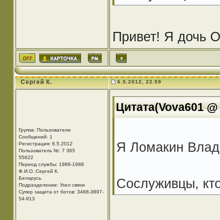
Привет! Я дочь 
Сергей К.
6.5.2012, 22:59
Цитата(Vova601 @ 
Группа: Пользователи
Сообщений: 1
Я Ломакин Влади
Регистрация: 6.5.2012
Пользователь №: 7 365
55622
Период службы: 1986-1988
Ф.И.О.:Сергей К.
Беларусь
Сослуживцы, кто
Подразделение: Узел связи
Супер защита от ботов: 3468-3897-
54-913