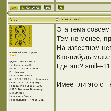
Vladimir
2.3.2016, 10:54
Эта тема совсем 
Тем не менее, п
На известном не
почетный член форума
Кто-нибудь може
Группа: Пользователи
Где это? smile-11.
Сообщений: 4 418
Регистрация: 9.11.2006
Из: г.Москва
Пользователь №: 40
40ТП, 1987-1989 г.г., Начальник
Имеет ли это от
гарнизонного телецентра
Период службы: 1987-1989
Ф.И.О.:Васильев Владимир
Кириллович
На планете Земля
Подразделение: 47518, 2ТБ
--------------------