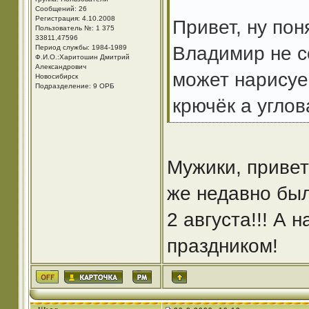
Сообщений: 26
Регистрация: 4.10.2008
Привет, ну по
Пользователь №: 1 375
33811,47596
Владимир не с
Период службы: 1984-1989
Ф.И.О.:Харитошин Дмитрий
Александрович
может нарисуе
Новосибирск
Подразделение: 9 ОРБ
крючёк а угло
Мужики, привет
же недавно был
2 августа!!! А 
праздником!