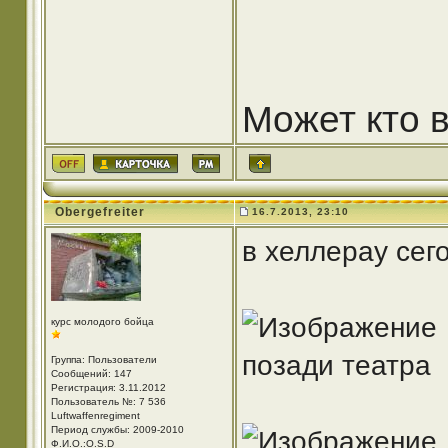
Может кто 
Obergefreiter
16.7.2013, 23:10
в хеллерау сег
курс молодого бойца
позади театра
Группа: Пользователи
Сообщений: 147
Регистрация: 3.11.2012
Пользователь №: 7 536
Luftwaffenregiment
Период службы: 2009-2010
Ф.И.О.:O.S.D