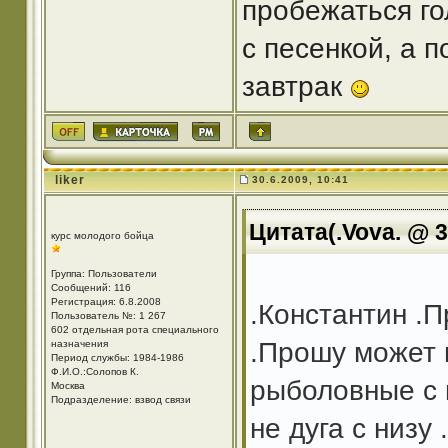
пробежаться го
с песенкой, а 
завтрак
liker
30.6.2009, 10:41
Цитата(.Vova. @ 3
курс молодого бойца
Группа: Пользователи
Сообщений: 116
Регистрация: 6.8.2008
.Константин .П
Пользователь №: 1 267
602 отдельная рота специального
.Прошу может 
назначения
Период службы: 1984-1986
Ф.И.О.:Солопов К.
рыболовные с 
Москва
Подразделение: взвод связи
не дуга с низу