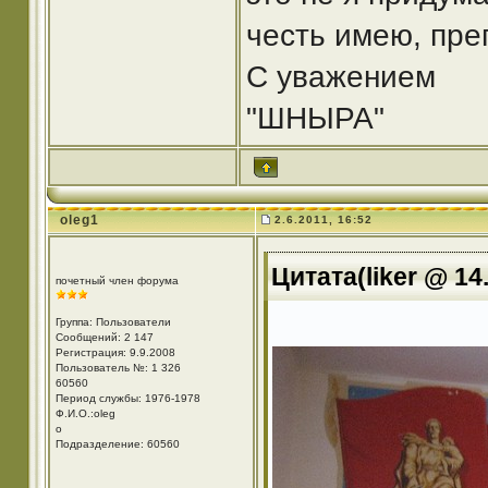
честь имею, пре
С уважением
"ШНЫРА"
oleg1
2.6.2011, 16:52
Цитата(liker @ 14
почетный член форума
Группа: Пользователи
Сообщений: 2 147
Регистрация: 9.9.2008
Пользователь №: 1 326
60560
Период службы: 1976-1978
Ф.И.О.:oleg
o
Подразделение: 60560