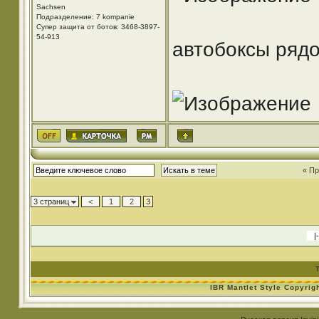
Sachsen
Подразделение: 7 kompanie
Супер защита от ботов: 3468-3897-
54-913
автобоксы рядо
« П
3 страниц
<
1
2
3
IBR Mantlet Style Copyrig