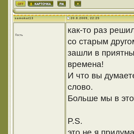
samokat13
20.8.2009, 22:25
как-то раз реши
Гость
со старым другом
зашли в приятн
времена!
И что вы думаете
слово.
Больше мы в это
P.S.
это не я придум