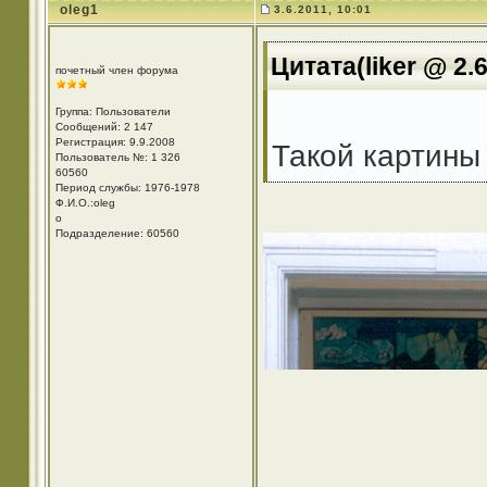
oleg1
3.6.2011, 10:01
Цитата(liker @ 2.6
почетный член форума
Группа: Пользователи
Сообщений: 2 147
Регистрация: 9.9.2008
Такой картины
Пользователь №: 1 326
60560
Период службы: 1976-1978
Ф.И.О.:oleg
o
Подразделение: 60560