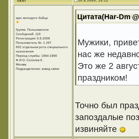
liker
20.8.2009, 10:12
Цитата(Har-Dm @ 
курс молодого бойца
Группа: Пользователи
Сообщений: 116
Регистрация: 6.8.2008
Мужики, привет
Пользователь №: 1 267
602 отдельная рота специального
нас же недавн
назначения
Период службы: 1984-1986
Ф.И.О.:Солопов К.
Это же 2 авгус
Москва
Подразделение: взвод связи
праздником!
Точно был праз
запоздалые поз
извиняйте