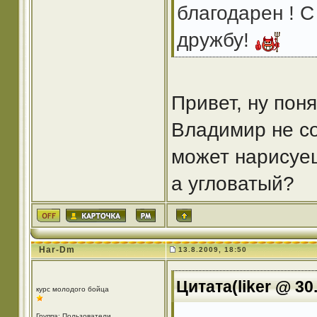
благодарен ! С
дружбу!
Привет, ну пон
Владимир не со
может нарисуеш
а угловатый?
Har-Dm
13.8.2009, 18:50
Цитата(liker @ 30
курс молодого бойца
Группа: Пользователи