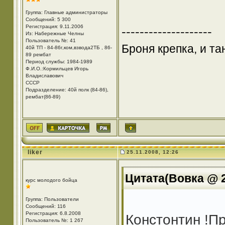
Группа: Главные администраторы
Сообщений: 5 300
Регистрация: 9.11.2006
--------------------
Из: Набережные Челны
Пользователь №: 41
Броня крепка, и т
40й ТП - 84-86г,ком,взвода2ТБ , 86-
89 рембат
Период службы: 1984-1989
Ф.И.О.:Кормильцев Игорь
Владиславович
СССР
Подразделение: 40й полк (84-86),
рембат(86-89)
liker
25.11.2008, 12:26
Цитата(Вовка @ 2
курс молодого бойца
Группа: Пользователи
Сообщений: 116
Регистрация: 6.8.2008
Констонтин !Пр
Пользователь №: 1 267