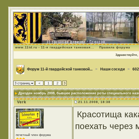
www.11td.ru - 11-я гвардейская танковая...
Правила форума
Здравствуйте, 
Форум 11-й гвардейской танковой...
>
Наши соседи
>
602
3 страниц
<
1
2
3
Дрезден ноябрь 2008
, бывшее расположение роты специального наз
Verk
21.11.2008, 18:38
Красотища кака
поехать через 
почетный член форума