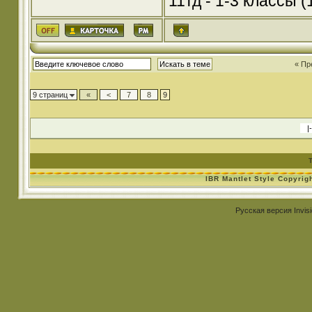
11тд - 1-3 классы (1
« Пр
9 страниц
«
<
7
8
9
IBR Mantlet Style Copyrig
Русская версия
Invis