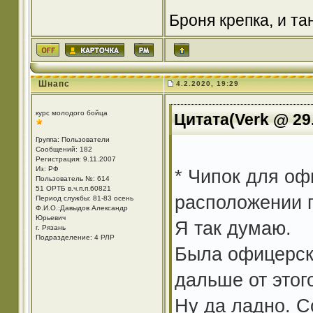
Броня крепка, и т
Шнапс
4.2.2020, 19:29
курс молодого бойца
Цитата(Verk @ 29.
Группа: Пользователи
Сообщений: 182
Регистрация: 9.11.2007
Из: РФ
* Чипок для оф
Пользователь №: 614
51 ОРТБ в.ч.п.п.60821
расположении г
Период службы: 81-83 осень
Ф.И.О.:Давыдов Александр
Юрьевич
Я так думаю.
г. Рязань
Подразделение: 4 РЛР
Была офицерска
дальше от этог
Ну да ладно. С