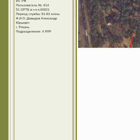
Из: РФ
Пользователь №: 614
51 ОРТБ в.ч.п.п.60821
Период службы: 81-83 осень
Ф.И.О.:Давыдов Александр
Юрьевич
г. Рязань
Подразделение: 4 РЛР