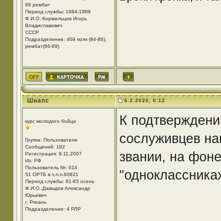
89 рембат
Период службы: 1984-1989
Ф.И.О.:Кормильцев Игорь
Владиславович
СССР
Подразделение: 40й полк (84-86),
рембат(86-89)
Шнапс
6.2.2020, 0:12
К подтверждени
курс молодого бойца
сослуживцев на
Группа: Пользователи
Сообщений: 182
звании, на фоне
Регистрация: 9.11.2007
Из: РФ
Пользователь №: 614
"одноклассниках
51 ОРТБ в.ч.п.п.60821
Период службы: 81-83 осень
Ф.И.О.:Давыдов Александр
Юрьевич
г. Рязань
Подразделение: 4 РЛР