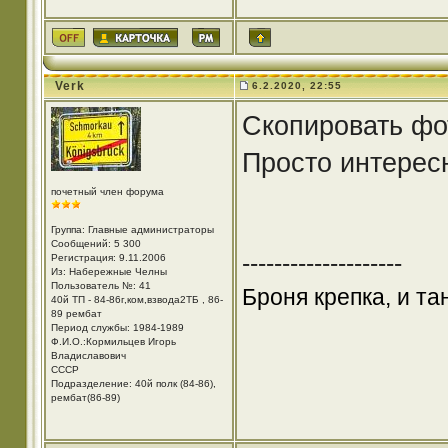
Verk
6.2.2020, 22:55
Скопировать фо
Просто интерес
почетный член форума
Группа: Главные администраторы
Сообщений: 5 300
--------------------
Регистрация: 9.11.2006
Из: Набережные Челны
Пользователь №: 41
Броня крепка, и т
40й ТП - 84-86г,ком,взвода2ТБ , 86-
89 рембат
Период службы: 1984-1989
Ф.И.О.:Кормильцев Игорь
Владиславович
СССР
Подразделение: 40й полк (84-86),
рембат(86-89)