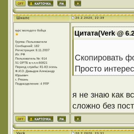
Шнапс
20.2.2020, 22:39
курс молодого бойца
Цитата(Verk @ 6.2
Группа: Пользователи
Сообщений: 182
Регистрация: 9.11.2007
Из: РФ
Скопировать ф
Пользователь №: 614
51 ОРТБ в.ч.п.п.60821
Просто интере
Период службы: 81-83 осень
Ф.И.О.:Давыдов Александр
Юрьевич
г. Рязань
Подразделение: 4 РЛР
я не знаю как в
сложно без пос
Verk
20.2.2020, 23:31