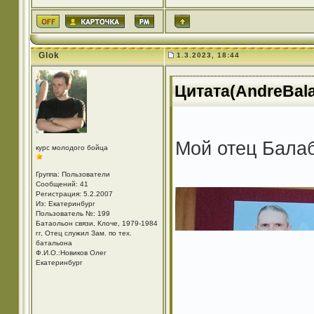
Glok
1.3.2023, 18:44
Цитата(AndreBala
Мой отец Балаб
курс молодого бойца
Группа: Пользователи
Сообщений: 41
Регистрация: 5.2.2007
Из: Екатеринбург
Пользователь №: 199
Батаольон связи, Клоче, 1979-1984
гг, Отец служил Зам. по тех.
батальона
Ф.И.О.:Новиков Олег
Екатеринбург