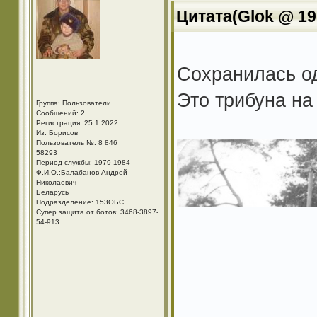
Цитата(Glok @ 19.
Сохранилась од
Это трибуна на
Группа: Пользователи
Сообщений: 2
Регистрация: 25.1.2022
Из: Борисов
Пользователь №: 8 846
58293
Период службы: 1979-1984
Ф.И.О.:Балабанов Андрей
Николаевич
Беларусь
Подразделение: 153ОБС
Супер защита от ботов: 3468-3897-
54-913