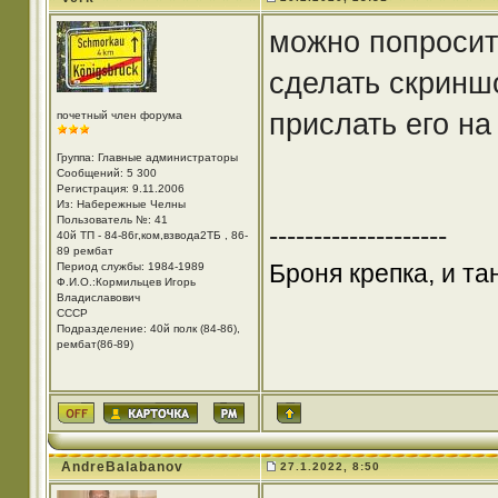
можно попросить
сделать скринш
прислать его на
почетный член форума
Группа: Главные администраторы
Сообщений: 5 300
Регистрация: 9.11.2006
Из: Набережные Челны
Пользователь №: 41
--------------------
40й ТП - 84-86г,ком,взвода2ТБ , 86-
89 рембат
Броня крепка, и т
Период службы: 1984-1989
Ф.И.О.:Кормильцев Игорь
Владиславович
СССР
Подразделение: 40й полк (84-86),
рембат(86-89)
AndreBalabanov
27.1.2022, 8:50