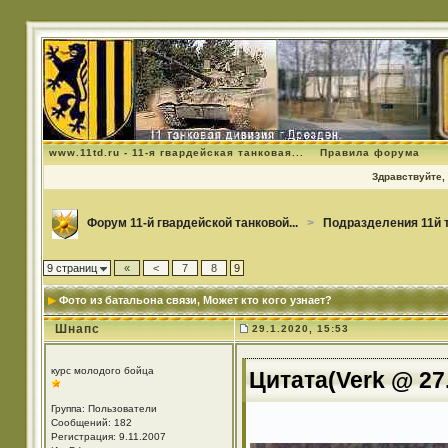
www.11td.ru - 11-я гвардейская танковая...
Правила форума
Здравствуйте, 
Форум 11-й гвардейской танковой...
>
Подразделения 11й 
9 страниц
«
<
7
8
9
Фото из батальона связи
, Может кто кого узнает?
Шнапс
29.1.2020, 15:53
курс молодого бойца
Цитата(Verk @ 27.
Группа: Пользователи
Сообщений: 182
Регистрация: 9.11.2007