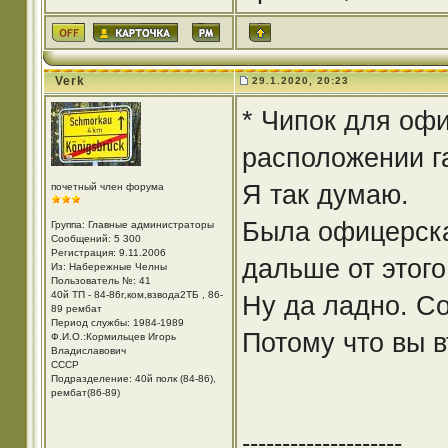
Verk
29.1.2020, 20:23
* Чипок для офи
расположении г
Я так думаю.
почетный член форума
Была офицерска
Группа: Главные администраторы
Сообщений: 5 300
Регистрация: 9.11.2006
дальше от этого
Из: Набережные Челны
Пользователь №: 41
40й ТП - 84-86г,ком,взвода2ТБ , 86-
Ну да ладно. Со
89 рембат
Период службы: 1984-1989
Потому что вы в
Ф.И.О.:Кормильцев Игорь
Владиславович
СССР
Подразделение: 40й полк (84-86),
рембат(86-89)
--------------------