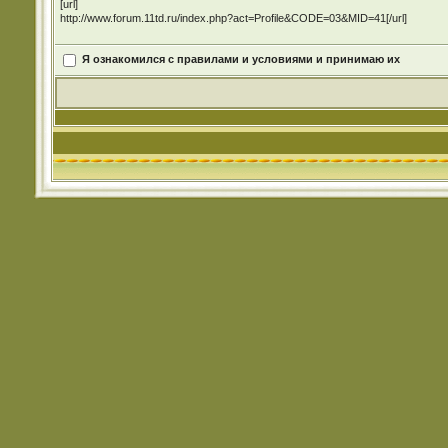
[url]
http://www.forum.11td.ru/index.php?act=Profile&CODE=03&MID=41[/url]
Я ознакомился с правилами и условиями и принимаю их