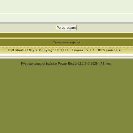
Текстовая версия
IBR Mantlet Style Copyright © 2006
Fisana
V.2.1
IBResource.ru
Русская версия
Invision Power Board
v2.1.7 © 2026 IPS, Inc.