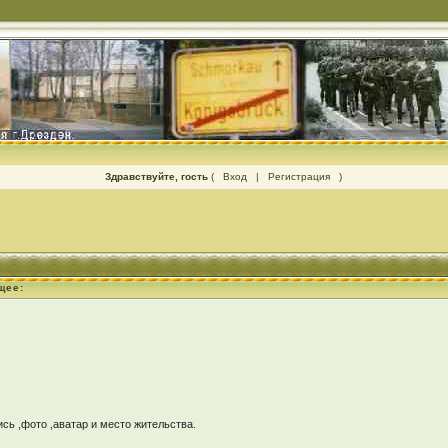
Здравствуйте, гость
(
Вход
|
Регистрация
)
щее:
ь ,фото ,аватар и место жительства.