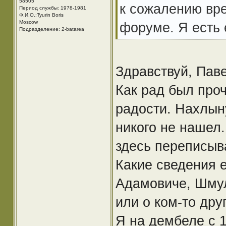
58505
к сожалению вре
Период службы: 1978-1981
Ф.И.О.:Tyurin Boris
Moscow
форуме. Я есть 
Подразделение: 2-batarea
Здравствуй, Паве
Как рад был проч
радости. Нахлын
никого не нашел.
здесь переписыв
Какие сведения 
Адамовиче, Шмул
или о ком-то дру
Я на дембеле с 1