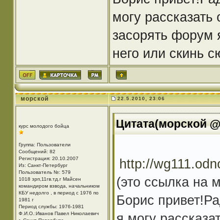
могу рассказать
засорять форум 
него или скинь с
морской
22.5.2010, 23:06
Цитата(морской @ 
курс молодого бойца
Группа: Пользователи
Сообщений: 82
Регистрация: 20.10.2007
http://wg111.odn
Из: Санкт-Петербург
Пользователь №: 579
(это ссылка на 
1018 зрп,11гв.тд.г Майсен
командиром взвода, начальником
КБУ недолго , в период с 1976 по
Борис привет!Рад
1981 г
Период службы: 1976-1981
Ф.И.О.:Иванов Павел Николаевич
я могу рассказа