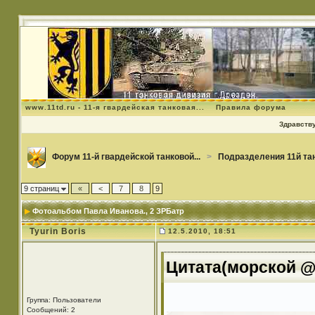
www.11td.ru - 11-я гвардейская танковая...
Правила форума
Здравству
Форум 11-й гвардейской танковой...
>
Подразделения 11й та
9 страниц
«
<
7
8
9
Фотоальбом Павла Иванова.
, 2 ЗРБатр
Tyurin Boris
12.5.2010, 18:51
Цитата(морской @ 
Группа: Пользователи
Сообщений: 2