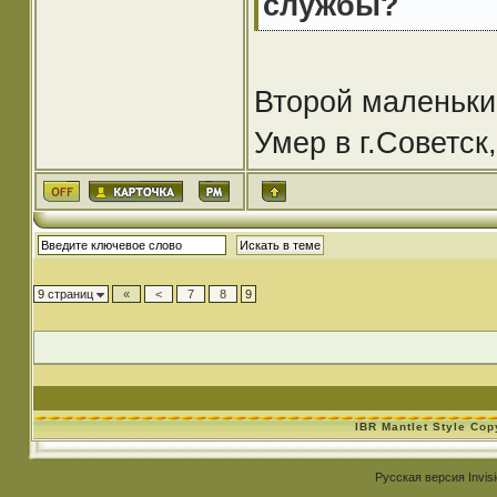
службы?
Второй маленький
Умер в г.Советск
9 страниц
«
<
7
8
9
IBR Mantlet Style Co
Русская версия
Invis