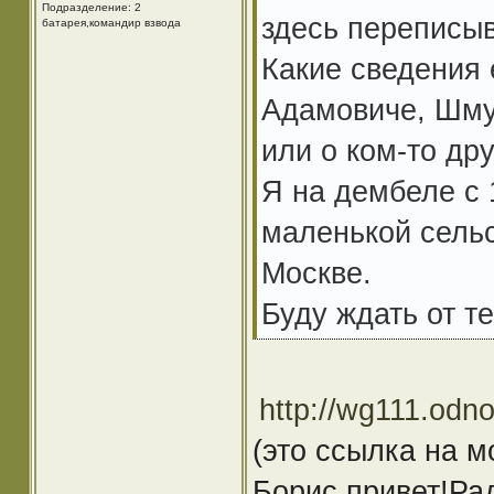
Подразделение: 2
здесь переписыв
батарея,командир взвода
Какие сведения 
Адамовиче, Шмул
или о ком-то др
Я на дембеле с 
маленькой сельс
Москве.
Буду ждать от т
http://wg111.odno
(это ссылка на м
Борис привет!Рад