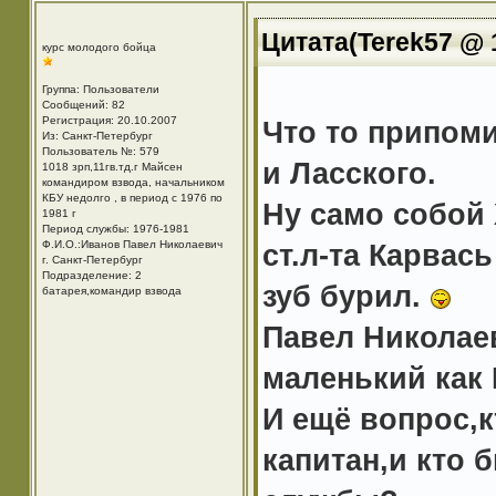
Цитата(Terek57 @ 1
курс молодого бойца
Группа: Пользователи
Сообщений: 82
Регистрация: 20.10.2007
Что то припом
Из: Санкт-Петербург
Пользователь №: 579
и Ласского.
1018 зрп,11гв.тд.г Майсен
командиром взвода, начальником
КБУ недолго , в период с 1976 по
Ну само собой
1981 г
Период службы: 1976-1981
Ф.И.О.:Иванов Павел Николаевич
ст.л-та Карвась
г. Санкт-Петербург
Подразделение: 2
зуб бурил.
батарея,командир взвода
Павел Николаев
маленький как
И ещё вопрос,
капитан,и кто