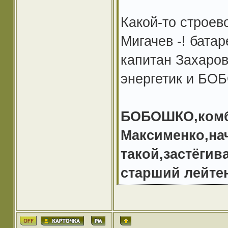
Какой-то строев
Мигачев -! бата
капитан Захаров
энергетик и Б
БОБОШКО,комба
Максименко,на
такой,застёгив
старший лейтен