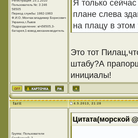
Я только сейчас
Регистрация: 25.1.2010
Пользователь №: 3 246
58505
плане слева зда
Период службы: 1982-1983
Ф.И.О.:Мончак владимир Борисович
Украина,г.Львов
на плацу в этом
Подразделение: в/ч58505,3-
батарея,1-взвод,механик-водитель
Это тот Пилац,чт
штабу?А прапорщ
инициалы!
farit
4.5.2013, 21:28
Цитата(морской @ 
Группа: Пользователи
Сообщений: 2