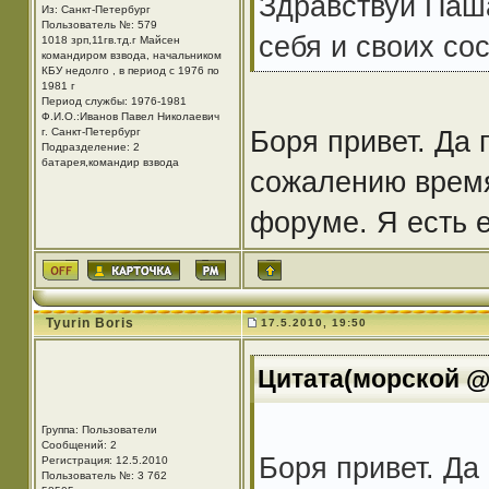
Здравствуй Паша
Из: Санкт-Петербург
Пользователь №: 579
себя и своих со
1018 зрп,11гв.тд.г Майсен
командиром взвода, начальником
КБУ недолго , в период с 1976 по
1981 г
Период службы: 1976-1981
Ф.И.О.:Иванов Павел Николаевич
Боря привет. Да 
г. Санкт-Петербург
Подразделение: 2
батарея,командир взвода
сожалению время
форуме. Я есть 
Tyurin Boris
17.5.2010, 19:50
Цитата(морской @ 
Группа: Пользователи
Сообщений: 2
Боря привет. Да
Регистрация: 12.5.2010
Пользователь №: 3 762