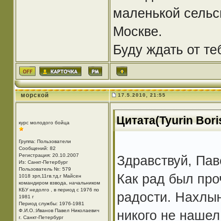
маленькой сельск
Москве.
Буду ждать от те
морской
17.5.2010, 21:55
Цитата(Tyurin Bori
курс молодого бойца
Группа: Пользователи
Сообщений: 82
Регистрация: 20.10.2007
Здравствуй, Пав
Из: Санкт-Петербург
Пользователь №: 579
Как рад был про
1018 зрп,11гв.тд.г Майсен
командиром взвода, начальником
КБУ недолго , в период с 1976 по
радости. Нахлы
1981 г
Период службы: 1976-1981
Ф.И.О.:Иванов Павел Николаевич
никого не нашел
г. Санкт-Петербург