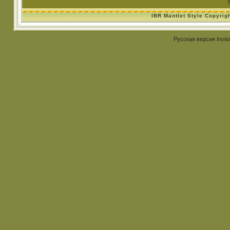
IBR Mantlet Style Copyrig
Русская версия
Invis