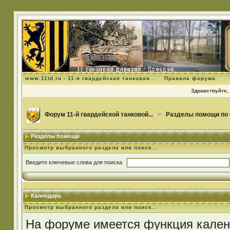
www.11td.ru - 11-я гвардейская танковая...
Правила форума
Здравствуйте, 
Форум 11-й гвардейской танковой...
>
Разделы помощи по
Разделы помощи
Просмотр выбранного раздела или поиск...
Введите ключевые слова для поиска
Календарь
Просмотр выбранного раздела или поиск...
На форуме имеется функция календ