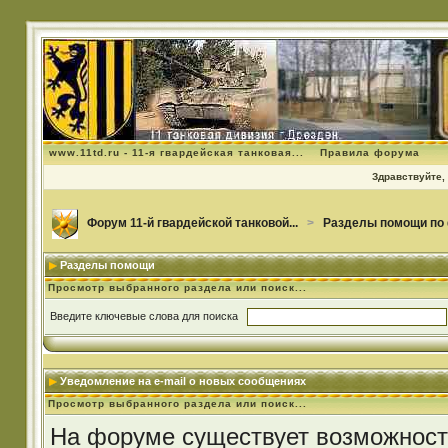
www.11td.ru - 11-я гвардейская танковая...
Правила форума
Здравствуйте, 
Форум 11-й гвардейской танковой...
>
Разделы помощи по
Разделы помощи
Просмотр выбранного раздела или поиск...
Введите ключевые слова для поиска
Уведомление на e-mail о новых сообщениях
Просмотр выбранного раздела или поиск...
На форуме существует возможност