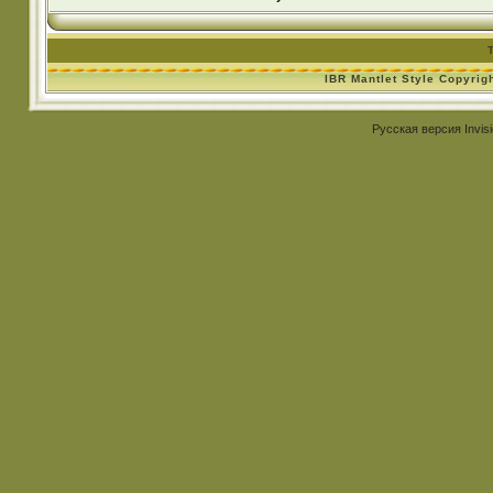
IBR Mantlet Style Copyrig
Русская версия
Invis