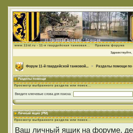
www.11td.ru - 11-я гвардейская танковая...
Правила форума
Здравствуйте, 
Форум 11-й гвардейской танковой...
>
Разделы помощи по
Разделы помощи
Просмотр выбранного раздела или поиск...
Введите ключевые слова для поиска
Личный ящик (PM)
Просмотр выбранного раздела или поиск...
Ваш личный ящик на форуме, дей