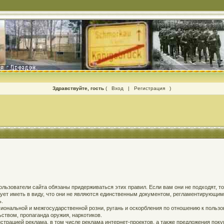
Здравствуйте, гость
(
Вход
|
Регистрация
)
 пользователи сайта обязаны придерживаться этих правил. Если вам они не подходят, т
едует иметь в виду, что они не являются единственным документом, регламентирующи
ь.
ональной и межгосударственной розни, ругань и оскорбления по отношению к пользов
твом, пропаганда оружия, наркотиков.
страцией реклама, в том числе реклама интернет-проектов, а также предложения поку