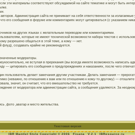
, если эти материалы соответствуют обсуждаемой на сайте тематике и могут быть инт
ылке.
ми.
 авторов. Администрация сайта не принимает на себя ответственности за излагаемые
 что его сообщения в форуме или комментариях могут цитироваться (с указанием ника
точников на других языках с желательным переводом или комментариями.
ользователям, которые не имеют технической возможности набора текстов с использо
кому разрешено общаться в этой теме, а кому — нет.
й флуд), создавать крайне не рекомендуется.
азначенные модераторы.
еукоснительно, не вступая в пререкания (вы всегда имеете возможность написать адм
ду — цитировать его сообщения о предупреждениях и наказаниях, после чего отвечат
дин пользователь делает замечания другим участникам. Делать замечания — прерогат
устимо (неважно, по отношению к вам или по отношению к кому-то другому) — отошлит
вала, значит, он считает, что его вмешательство не требуется.
ждение от модератора или администрации сайта, а сообщения удаляются. За неодно
ь ,фото ,аватар и место жительства.
Текстовая версия
IBR Mantlet Style Copyright © 2006
Fisana
V.2.1
IBResource.ru