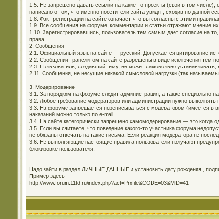
1.5. Не запрещено давать ссылки на какие-то проекты (свои в том числе)
написано о том, что именно посетители сайта увидят, сходив по данной сс
1.8. Факт регистрации на сайте означает, что вы согласны с этими правила
1.9. Все сообщения на форуме, комментарии и статьи отражают мнение их
1.10. Зарегистрировавшись, пользователь тем самым дает согласие на то,
права.
2. Сообщения
2.1. Официальный язык на сайте — русский. Допускается цитирование ис
2.2. Сообщения транслитом на сайте разрешены в виде исключения тем п
2.3. Пользователь, создавший тему, не может самовольно устанавливать, 
2.11. Сообщения, не несущие никакой смысловой нагрузки (так называемы
3. Модерирование
3.1. За порядком на форуме следит администрация, а также специально н
3.2. Любое требование модераторов или администрации нужно выполнять н
3.3. На форуме запрещается переписываться с модератором (имеется в ви
наказаний можно только по e-mail.
3.4. На сайте категорически запрещено самомодерирование — это когда о
3.5. Если вы считаете, что поведение какого-то участника форума недоп
не обязаны отвечать на такие письма. Если реакция модератора не последо
3.6. Не выполняющие настоящие правила пользователи получают предупре
блокировке пользователя.
Надо зайти в раздел ЛИЧНЫЕ ДАННЫЕ и установить дату рождения , подпис
Пример здесь
http://www.forum.11td.ru/index.php?act=Profile&CODE=03&MID=41