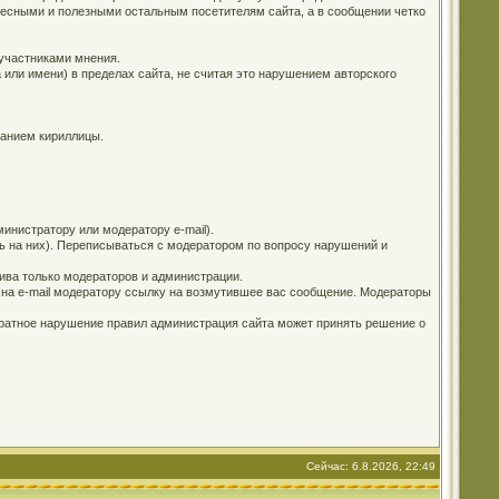
ересными и полезными остальным посетителям сайта, а в сообщении четко
 участниками мнения.
 или имени) в пределах сайта, не считая это нарушением авторского
ванием кириллицы.
инистратору или модератору e-mail).
ь на них). Переписываться с модератором по вопросу нарушений и
ива только модераторов и администрации.
е на e-mail модератору ссылку на возмутившее вас сообщение. Модераторы
кратное нарушение правил администрация сайта может принять решение о
Сейчас: 6.8.2026, 22:49