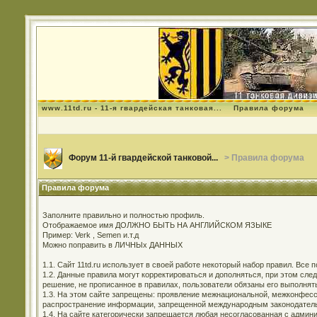
www.11td.ru - 11-я гвардейская танковая...
Правила форума
Форум 11-й гвардейской танковой...
> Правила форума
Правила форума
Заполните правильно и полностью профиль.
Отображаемое имя ДОЛЖНО БЫТЬ НА АНГЛИЙСКОМ ЯЗЫКЕ
Пример: Verk , Semen и.т.д
Можно поправить в ЛИЧНЫх ДАННЫХ
1.1. Сайт 11td.ru использует в своей работе некоторый набор правил. Все
1.2. Данные правила могут корректироваться и дополняться, при этом сл
решение, не прописанное в правилах, пользователи обязаны его выполнят
1.3. На этом сайте запрещены: проявление межнациональной, межконфесси
распространение информации, запрещенной международным законодательс
1.4. На сайте категорически запрещается любая несогласованная с админи