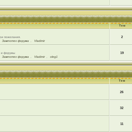
Тем
2
вои пожелания.
,
Зампотех форума
,
Vladimir
19
ы и форумы
,
Зампотех форума
,
Vladimir
,
oleg1
Тем
26
32
11