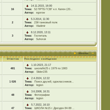
14.11.2015, 16:00
16
Тема:
52 ПРТБ ГСВГ н.п. Капен (20...
Автор:
egorow
5.3.2014, 11:30
2
Тема:
23й танковый полк
Автор:
Vladimir
8.12.2020, 13:11
3
Тема:
Госпиталь
Автор:
Suhoruk
Школы
Ответов
Последнее сообщение
1.10.2023, 21:17
481
Тема:
школа№25 с 1979 по 1983
Автор:
Slider235
2.4.2024, 12:22
1 026
Тема:
Поиск друзей, одоклассников...
Автор:
legion
3.6.2008, 16:31
48
Тема:
Фотографии
Автор:
legion
5.7.2022, 16:10
47
Тема:
ШКОЛА №15 г. Дрезден 84-88 ...