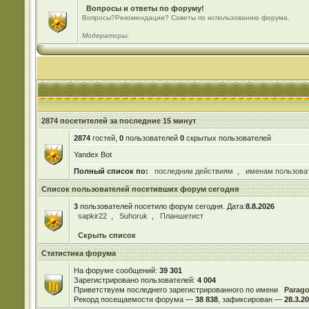
Вопросы и ответы по форуму!
Вопросы?Рекомендации? Советы по использованию форума.
Модераторы:
2874 посетителей за последние 15 минут
2874
гостей,
0
пользователей
0
скрытых пользователей
Yandex Bot
Полный список по:
последним действиям
,
именам пользова
Список пользователей посетивших форум сегодня
3
пользователей посетило форум сегодня. Дата:
8.8.2026
sapkir22
,
Suhoruk
,
Планшетист
Скрыть список
Статистика форума
На форуме сообщений:
39 301
Зарегистрировано пользователей:
4 004
Приветствуем последнего зарегистрированного по имени
Parag
Рекорд посещаемости форума —
38 838
, зафиксирован —
28.3.20