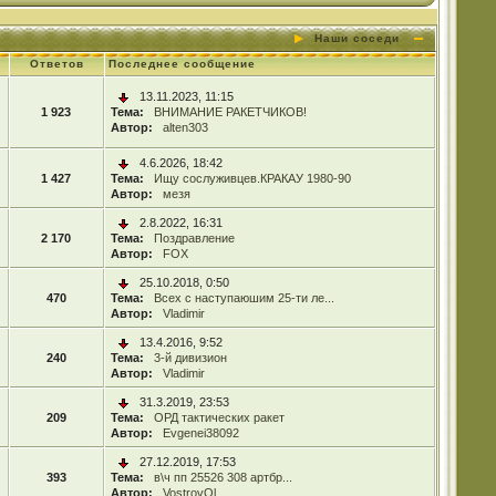
Наши соседи
Ответов
Последнее сообщение
13.11.2023, 11:15
1 923
Тема:
ВНИМАНИЕ РАКЕТЧИКОВ!
Автор:
alten303
4.6.2026, 18:42
1 427
Тема:
Ищу сослуживцев.КРАКАУ 1980-90
Автор:
мезя
2.8.2022, 16:31
2 170
Тема:
Поздравление
Автор:
FOX
25.10.2018, 0:50
470
Тема:
Всех с наступаюшим 25-ти ле...
Автор:
Vladimir
13.4.2016, 9:52
240
Тема:
3-й дивизион
Автор:
Vladimir
31.3.2019, 23:53
209
Тема:
ОРД тактических ракет
Автор:
Evgenei38092
27.12.2019, 17:53
393
Тема:
в\ч пп 25526 308 артбр...
Автор:
VostrovOl