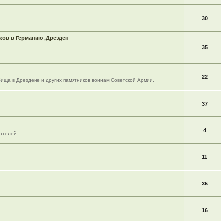
30
ов в Германию ,Дрезден
35
22
ища в Дрездене и других памятников воинам Советской Армии.
37
4
вателей
11
35
16