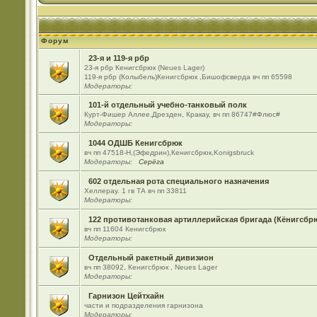
Форум
23-я и 119-я рбр
23-я рбр Кенигсбрюк (Neues Lager)
119-я рбр (Колыбель)Кенигсбрюк ,Бишофсверда вч пп 65598
Модераторы:
101-й отдельный учебно-танковый полк
Курт-Фишер Аллее,Дрезден, Кракау, вч пп 86747#Флюс#
Модераторы:
1044 ОДШБ Кенигсбрюк
вч пп 47518-Н,(Эфедрин),Кенигсбрюк,Konigsbruck
Модераторы:
Серёга
602 отдельная рота специального назначения
Хеллерау. 1 гв ТА вч пп 33811
Модераторы:
122 противотанковая артиллерийская бригада (Кёнигсбр
вч пп 11604 Кенигсбрюк
Модераторы:
Отдельный ракетный дивизион
вч пп 38092, Кенигсбрюк , Neues Lager
Модераторы:
Гарнизон Цейтхайн
части и подразделения гарнизона
Модераторы: