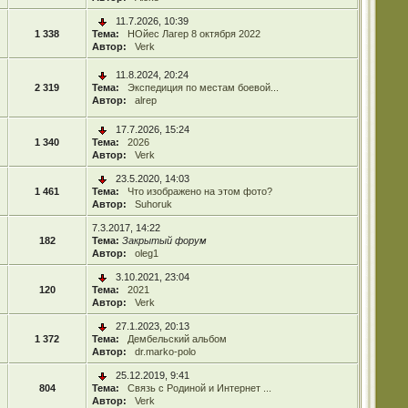
11.7.2026, 10:39
1 338
Тема:
НОйес Лагер 8 октября 2022
Автор:
Verk
11.8.2024, 20:24
2 319
Тема:
Экспедиция по местам боевой...
Автор:
alrep
17.7.2026, 15:24
1 340
Тема:
2026
Автор:
Verk
23.5.2020, 14:03
1 461
Тема:
Что изображено на этом фото?
Автор:
Suhoruk
7.3.2017, 14:22
182
Тема:
Закрытый форум
Автор:
oleg1
3.10.2021, 23:04
120
Тема:
2021
Автор:
Verk
27.1.2023, 20:13
1 372
Тема:
Дембельский альбом
Автор:
dr.marko-polo
25.12.2019, 9:41
804
Тема:
Связь с Родиной и Интернет ...
Автор:
Verk