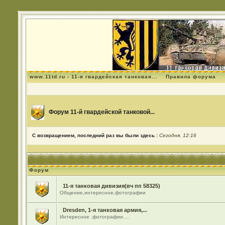
www.11td.ru - 11-я гвардейская танковая...
Правила форума
Форум 11-й гвардейской танковой...
С возвращением, последний раз вы были здесь :
Сегодня, 12:16
Форум
11-я танковая дивизия(вч пп 58325)
Общение,интересное,фотографии
Dresden, 1-я танковая армия,...
Интересное .фотографии....