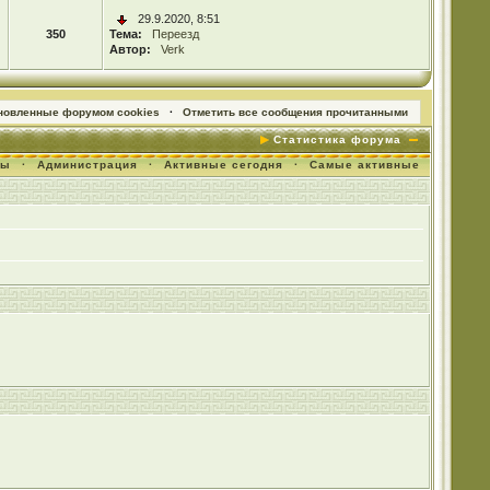
29.9.2020, 8:51
350
Тема:
Переезд
Автор:
Verk
ановленные форумом cookies
·
Отметить все сообщения прочитанными
Статистика форума
мы
·
Администрация
·
Активные сегодня
·
Самые активные