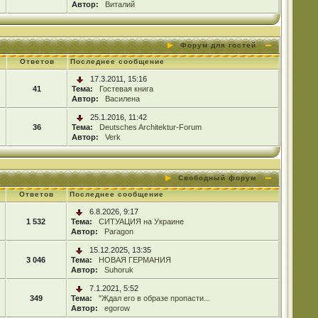
Автор:
Виталий
Форум для гостей
Ответов
Последнее сообщение
17.3.2011, 15:16
41
Тема:
Гостевая книга
Автор:
Василена
25.1.2016, 11:42
36
Тема:
Deutsches Architektur-Forum
Автор:
Verk
Свободный форум
Ответов
Последнее сообщение
6.8.2026, 9:17
1 532
Тема:
СИТУАЦИЯ на Украине
Автор:
Paragon
15.12.2025, 13:35
3 046
Тема:
НОВАЯ ГЕРМАНИЯ
Автор:
Suhoruk
7.1.2021, 5:52
349
Тема:
"Ждал его в образе пропасти...
Автор:
egorow