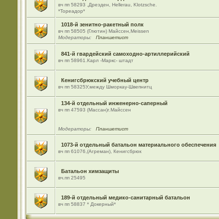
вч пп 58293 ,Дрезден, Hellerau, Klotzsche.
*Тореадор*
1018-й зенитно-ракетный полк
вч пп 58505 (Глютин) Майсcен,Meissen
Модераторы:
Планшетист
841-й гвардейский самоходно-артиллерийский
вч пп 58961.Карл -Маркс- штадт
Кенигсбрюкский учебный центр
вч пп 58325У,между Шморкау-Швепнитц
134-й отдельный инженерно-саперный
вч пп 47593 (Массан)г.Майссен
Модераторы:
Планшетист
1073-й отдельный батальон материального обеспечения
вч пп 61076,(Агреман), Кенигсбрюк
Батальон химзащиты
вч.пп 25495
189-й отдельный медико-санитарный батальон
вч пп 58837 * Докерный*