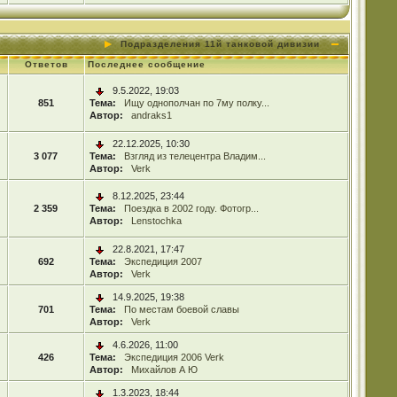
Подразделения 11й танковой дивизии
Ответов
Последнее сообщение
9.5.2022, 19:03
851
Тема:
Ищу однополчан по 7му полку...
Автор:
andraks1
22.12.2025, 10:30
3 077
Тема:
Взгляд из телецентра Владим...
Автор:
Verk
8.12.2025, 23:44
2 359
Тема:
Поездка в 2002 году. Фотогр...
Автор:
Lenstochka
22.8.2021, 17:47
692
Тема:
Экспедиция 2007
Автор:
Verk
14.9.2025, 19:38
701
Тема:
По местам боевой славы
Автор:
Verk
4.6.2026, 11:00
426
Тема:
Экспедиция 2006 Verk
Автор:
Михайлов А Ю
1.3.2023, 18:44