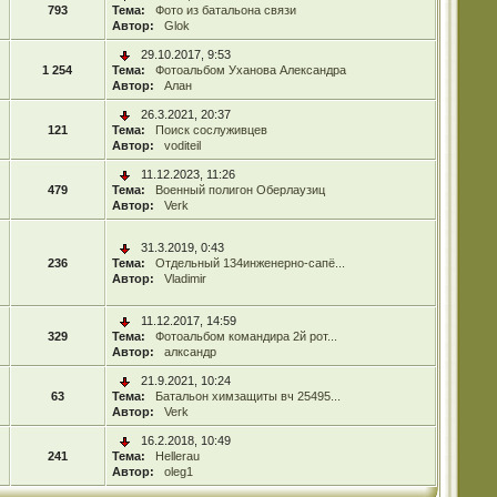
793
Тема:
Фото из батальона связи
Автор:
Glok
29.10.2017, 9:53
1 254
Тема:
Фотоальбом Уханова Александра
Автор:
Алан
26.3.2021, 20:37
121
Тема:
Поиск сослуживцев
Автор:
voditeil
11.12.2023, 11:26
479
Тема:
Военный полигон Оберлаузиц
Автор:
Verk
31.3.2019, 0:43
236
Тема:
Отдельный 134инженерно-сапё...
Автор:
Vladimir
11.12.2017, 14:59
329
Тема:
Фотоальбом командира 2й рот...
Автор:
алксандр
21.9.2021, 10:24
63
Тема:
Батальон химзащиты вч 25495...
Автор:
Verk
16.2.2018, 10:49
241
Тема:
Hellerau
Автор:
oleg1