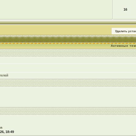
16
Удалить уст
Активные те
телей
on
26, 18:49