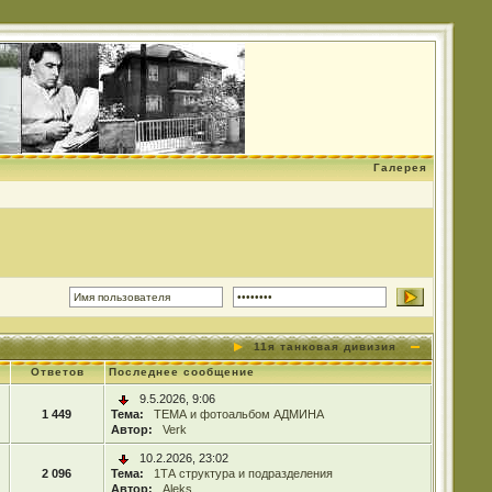
Галерея
11я танковая дивизия
Ответов
Последнее сообщение
9.5.2026, 9:06
1 449
Тема:
ТЕМА и фотоальбом АДМИНА
Автор:
Verk
10.2.2026, 23:02
2 096
Тема:
1ТА структура и подразделения
Автор:
Aleks