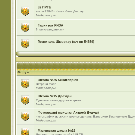
52 ПРТБ
в/ч пп 92846 гКапен близ Дессау
Модераторы:
Гарнизон РИЗА
9 танковая дивизия
Госпиталь Шморкау (в/ч пп 54359)
Форум
Школа №25 Кенигсбрюк
Встречи,фото...
Модераторы:
Школа №15 Дрезден
Одноклассники,друзья,встречи........
Модераторы:
Фотоархив( прислал Андрей Дудуш)
Фотографии из жизни школы сделаны Валерием Ивановичем Дуду
Модераторы:
Маленькая школа №15
Дрезден , здание штаба 11й ТД