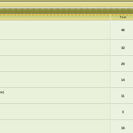
Тем
46
32
20
14
юк)
11
3
16