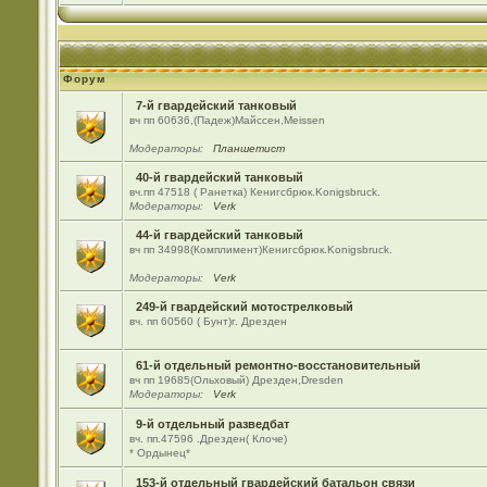
Форум
7-й гвардейский танковый
вч пп 60636,(Падеж)Майсcен,Meissen
Модераторы:
Планшетист
40-й гвардейский танковый
вч.пп 47518 ( Ранетка) Кенигсбрюк.Konigsbruck.
Модераторы:
Verk
44-й гвардейский танковый
вч пп 34998(Комплимент)Кенигсбрюк.Konigsbruck.
Модераторы:
Verk
249-й гвардейский мотострелковый
вч. пп 60560 ( Бунт)г. Дрезден
61-й отдельный ремонтно-восстановительный
вч пп 19685(Ольховый) Дрезден,Dresden
Модераторы:
Verk
9-й отдельный разведбат
вч. пп.47596 .Дрезден( Клоче)
* Ордынец*
153-й отдельный гвардейский батальон связи