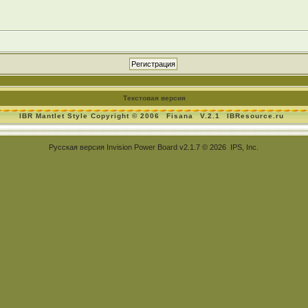
Текстовая версия
IBR Mantlet Style Copyright © 2006
Fisana
V.2.1
IBResource.ru
Русская версия
Invision Power Board
v2.1.7 © 2026 IPS, Inc.