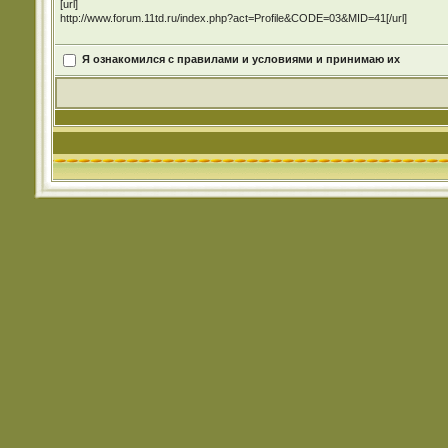
[url]
http://www.forum.11td.ru/index.php?act=Profile&CODE=03&MID=41[/url]
Я ознакомился с правилами и условиями и принимаю их