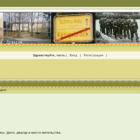
Здравствуйте, гость
(
Вход
|
Регистрация
)
щее:
ь ,фото ,аватар и место жительства.