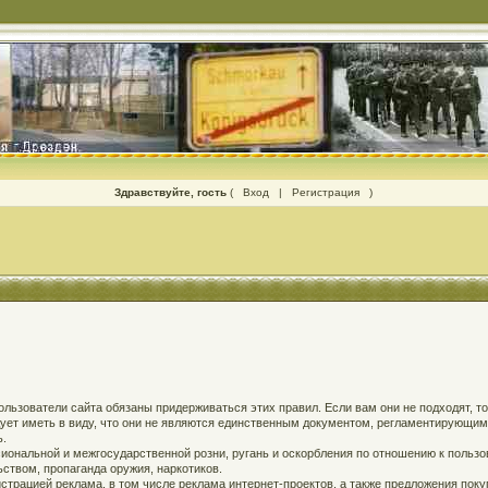
Здравствуйте, гость
(
Вход
|
Регистрация
)
 пользователи сайта обязаны придерживаться этих правил. Если вам они не подходят, т
едует иметь в виду, что они не являются единственным документом, регламентирующи
ь.
ональной и межгосударственной розни, ругань и оскорбления по отношению к пользов
твом, пропаганда оружия, наркотиков.
страцией реклама, в том числе реклама интернет-проектов, а также предложения поку