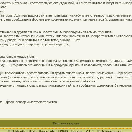
, если эти материалы соответствуют обсуждаемой на сайте тематике и могут быть инт
ылке.
ми.
 авторов. Администрация сайта не принимает на себя ответственности за излагаемые
 что его сообщения в форуме или комментариях могут цитироваться (с указанием ника
точников на других языках с желательным переводом или комментариями.
ользователям, которые не имеют технической возможности набора текстов с использо
кому разрешено общаться в этой теме, а кому — нет.
й флуд), создавать крайне не рекомендуется.
азначенные модераторы.
еукоснительно, не вступая в пререкания (вы всегда имеете возможность написать адм
ду — цитировать его сообщения о предупреждениях и наказаниях, после чего отвечат
дин пользователь делает замечания другим участникам. Делать замечания — прерогат
устимо (неважно, по отношению к вам или по отношению к кому-то другому) — отошлит
вала, значит, он считает, что его вмешательство не требуется.
ждение от модератора или администрации сайта, а сообщения удаляются. За неодно
ь ,фото ,аватар и место жительства.
Текстовая версия
IBR Mantlet Style Copyright © 2006
Fisana
V.2.1
IBResource.ru