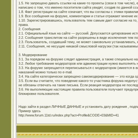
1.5. Не запрещено давать ссылки на какие-то проекты (свои в том числе)
написано о том, что именно посетители сайта увидят, сходив по данной сс
1.8. Факт регистрации на сайте означает, что вы согласны с этими правила
1.9. Все сообщения на форуме, комментарии и статьи отражают мнение их
1.10. Зарегистрировавшись, пользователь тем самым дает согласие на то,
права.
2. Сообщения
2.1. Официальный язык на сайте — русский. Допускается цитирование ис
2.2. Сообщения транслитом на сайте разрешены в виде исключения тем п
2.3. Пользователь, создавший тему, не может самовольно устанавливать, 
2.11. Сообщения, не несущие никакой смысловой нагрузки (так называемы
3. Модерирование
3.1. За порядком на форуме следит администрация, а также специально н
3.2. Любое требование модераторов или администрации нужно выполнять н
3.3. На форуме запрещается переписываться с модератором (имеется в ви
наказаний можно только по e-mail.
3.4. На сайте категорически запрещено самомодерирование — это когда о
3.5. Если вы считаете, что поведение какого-то участника форума недоп
не обязаны отвечать на такие письма. Если реакция модератора не последо
3.6. Не выполняющие настоящие правила пользователи получают предупре
блокировке пользователя.
Надо зайти в раздел ЛИЧНЫЕ ДАННЫЕ и установить дату рождения , подпис
Пример здесь
http://www.forum.11td.ru/index.php?act=Profile&CODE=03&MID=41