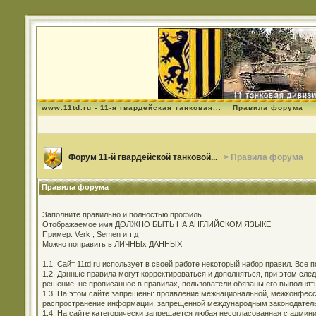
www.11td.ru - 11-я гвардейская танковая...
Правила форума
Форум 11-й гвардейской танковой...
> Правила форума
Правила форума
Заполните правильно и полностью профиль.
Отображаемое имя ДОЛЖНО БЫТЬ НА АНГЛИЙСКОМ ЯЗЫКЕ
Пример: Verk , Semen и.т.д
Можно поправить в ЛИЧНЫх ДАННЫХ
1.1. Сайт 11td.ru использует в своей работе некоторый набор правил. Все
1.2. Данные правила могут корректироваться и дополняться, при этом сл
решение, не прописанное в правилах, пользователи обязаны его выполнят
1.3. На этом сайте запрещены: проявление межнациональной, межконфесси
распространение информации, запрещенной международным законодательс
1.4. На сайте категорически запрещается любая несогласованная с админи