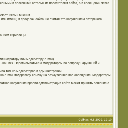
ересными и полезными остальным посетителям сайта, а в сообщении четко
 участниками мнения.
 или имени) в пределах сайта, не считая это нарушением авторского
ванием кириллицы.
инистратору или модератору e-mail).
ь на них). Переписываться с модератором по вопросу нарушений и
ива только модераторов и администрации.
е на e-mail модератору ссылку на возмутившее вас сообщение. Модераторы
кратное нарушение правил администрация сайта может принять решение о
Сейчас: 6.8.2026, 16:10