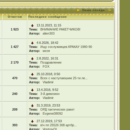
Наши соседи
Ответов
Последнее сообщение
13.11.2023, 11:15
1 923
Тема:
ВНИМАНИЕ РАКЕТЧИКОВ!
Автор:
alten303
4.6.2026, 18:42
1 427
Тема:
Ищу сослуживцев.КРАКАУ 1980-90
Автор:
мезя
2.8.2022, 16:31
2 170
Тема:
Поздравление
Автор:
FOX
25.10.2018, 0:50
470
Тема:
Всех с наступаюшим 25-ти ле...
Автор:
Vladimir
13.4.2016, 9:52
240
Тема:
3-й дивизион
Автор:
Vladimir
31.3.2019, 23:53
209
Тема:
ОРД тактических ракет
Автор:
Evgenei38092
27.12.2019, 17:53
393
Тема:
в\ч пп 25526 308 артбр...
Автор:
VostrovOl