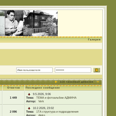
Галерея
11я танковая дивизия
Ответов
Последнее сообщение
9.5.2026, 9:06
1 449
Тема:
ТЕМА и фотоальбом АДМИНА
Автор:
Verk
10.2.2026, 23:02
2 096
Тема:
1ТА структура и подразделения
Автор:
Aleks