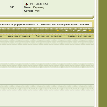
29.9.2020, 8:51
350
Тема:
Переезд
Автор:
Verk
ановленные форумом cookies
·
Отметить все сообщения прочитанными
Статистика форума
мы
·
Администрация
·
Активные сегодня
·
Самые активные