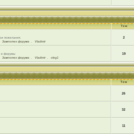
Тем
2
вои пожелания.
,
Зампотех форума
,
Vladimir
19
ы и форумы
,
Зампотех форума
,
Vladimir
,
oleg1
Тем
26
32
11