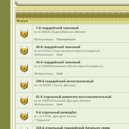
Форум
7-й гвардейский танковый
вч пп 60636,(Падеж)Майсcен,Meissen
Модераторы:
Планшетист
40-й гвардейский танковый
вч.пп 47518 ( Ранетка) Кенигсбрюк.Konigsbruck.
Модераторы:
Verk
44-й гвардейский танковый
вч пп 34998(Комплимент)Кенигсбрюк.Konigsbruck.
Модераторы:
Verk
249-й гвардейский мотострелковый
вч. пп 60560 ( Бунт)г. Дрезден
61-й отдельный ремонтно-восстановительный
вч пп 19685(Ольховый) Дрезден,Dresden
Модераторы:
Verk
9-й отдельный разведбат
вч. пп.47596 .Дрезден( Клоче)
* Ордынец*
153-й отдельный гвардейский батальон связи