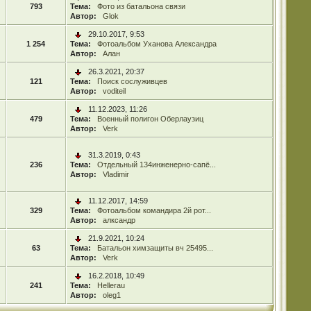
793
Тема:
Фото из батальона связи
Автор:
Glok
29.10.2017, 9:53
1 254
Тема:
Фотоальбом Уханова Александра
Автор:
Алан
26.3.2021, 20:37
121
Тема:
Поиск сослуживцев
Автор:
voditeil
11.12.2023, 11:26
479
Тема:
Военный полигон Оберлаузиц
Автор:
Verk
31.3.2019, 0:43
236
Тема:
Отдельный 134инженерно-сапё...
Автор:
Vladimir
11.12.2017, 14:59
329
Тема:
Фотоальбом командира 2й рот...
Автор:
алксандр
21.9.2021, 10:24
63
Тема:
Батальон химзащиты вч 25495...
Автор:
Verk
16.2.2018, 10:49
241
Тема:
Hellerau
Автор:
oleg1