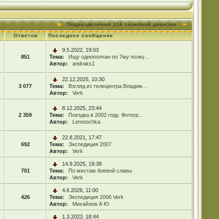
Подразделения 11й танковой дивизии
Ответов
Последнее сообщение
9.5.2022, 19:03
851
Тема:
Ищу однополчан по 7му полку...
Автор:
andraks1
22.12.2025, 10:30
3 077
Тема:
Взгляд из телецентра Владим...
Автор:
Verk
8.12.2025, 23:44
2 359
Тема:
Поездка в 2002 году. Фотогр...
Автор:
Lenstochka
22.8.2021, 17:47
692
Тема:
Экспедиция 2007
Автор:
Verk
14.9.2025, 19:38
701
Тема:
По местам боевой славы
Автор:
Verk
4.6.2026, 11:00
426
Тема:
Экспедиция 2006 Verk
Автор:
Михайлов А Ю
1.3.2023, 18:44