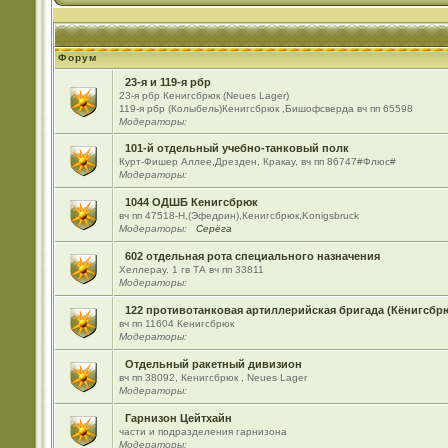
Форум
23-я и 119-я рбр
23-я рбр Кенигсбрюк (Neues Lager)
119-я рбр (Колыбель)Кенигсбрюк ,Бишофсверда вч пп 65598
Модераторы:
101-й отдельный учебно-танковый полк
Курт-Фишер Аллее,Дрезден, Кракау, вч пп 86747#Флюс#
Модераторы:
1044 ОДШБ Кенигсбрюк
вч пп 47518-Н,(Эфедрин),Кенигсбрюк,Konigsbruck
Модераторы:
Серёга
602 отдельная рота специального назначения
Хеллерау. 1 гв ТА вч пп 33811
Модераторы:
122 противотанковая артиллерийская бригада (Кёнигсбр
вч пп 11604 Кенигсбрюк
Модераторы:
Отдельный ракетный дивизион
вч пп 38092, Кенигсбрюк , Neues Lager
Модераторы:
Гарнизон Цейтхайн
части и подразделения гарнизона
Модераторы: