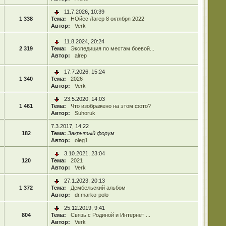
11.7.2026, 10:39
1 338
Тема:
НОйес Лагер 8 октября 2022
Автор:
Verk
11.8.2024, 20:24
2 319
Тема:
Экспедиция по местам боевой...
Автор:
alrep
17.7.2026, 15:24
1 340
Тема:
2026
Автор:
Verk
23.5.2020, 14:03
1 461
Тема:
Что изображено на этом фото?
Автор:
Suhoruk
7.3.2017, 14:22
182
Тема:
Закрытый форум
Автор:
oleg1
3.10.2021, 23:04
120
Тема:
2021
Автор:
Verk
27.1.2023, 20:13
1 372
Тема:
Дембельский альбом
Автор:
dr.marko-polo
25.12.2019, 9:41
804
Тема:
Связь с Родиной и Интернет ...
Автор:
Verk