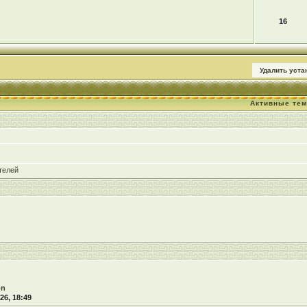
16
Удалить уст
Активные те
телей
on
26, 18:49