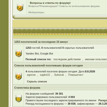
Вопросы и ответы по форуму!
Вопросы?Рекомендации? Советы по использованию форума.
Модераторы:
1253 посетителей за последние 15 минут
1253
гостей,
0
пользователей
0
скрытых пользователей
Yandex Bot, Google Bot
Полный список по:
последним действиям
,
именам пользова
Список пользователей посетивших форум сегодня
4
пользователей посетило форум сегодня. Дата:
8.8.2026
egorow
,
sapkir22
,
Suhoruk
,
Планшетист
Скрыть список
Статистика форума
На форуме сообщений:
39 301
Зарегистрировано пользователей:
4 004
Приветствуем последнего зарегистрированного по имени
Parag
Рекорд посещаемости форума —
38 838
, зафиксирован —
28.3.20