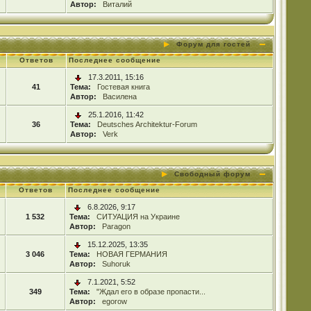
Автор:
Виталий
Форум для гостей
Ответов
Последнее сообщение
17.3.2011, 15:16
41
Тема:
Гостевая книга
Автор:
Василена
25.1.2016, 11:42
36
Тема:
Deutsches Architektur-Forum
Автор:
Verk
Свободный форум
Ответов
Последнее сообщение
6.8.2026, 9:17
1 532
Тема:
СИТУАЦИЯ на Украине
Автор:
Paragon
15.12.2025, 13:35
3 046
Тема:
НОВАЯ ГЕРМАНИЯ
Автор:
Suhoruk
7.1.2021, 5:52
349
Тема:
"Ждал его в образе пропасти...
Автор:
egorow