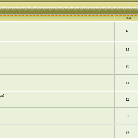
Тем
46
32
20
14
юк)
11
3
16