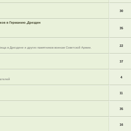
30
ов в Германию ,Дрезден
35
22
ища в Дрездене и других памятников воинам Советской Армии.
37
4
вателей
11
35
16