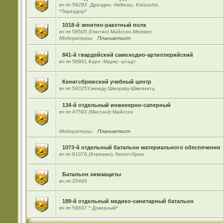
вч пп 58293 ,Дрезден, Hellerau, Klotzsche.
*Тореадор*
1018-й зенитно-ракетный полк
вч пп 58505 (Глютин) Майсcен,Meissen
Модераторы:
Планшетист
841-й гвардейский самоходно-артиллерийский
вч пп 58961.Карл -Маркс- штадт
Кенигсбрюкский учебный центр
вч пп 58325У,между Шморкау-Швепнитц
134-й отдельный инженерно-саперный
вч пп 47593 (Массан)г.Майссен
Модераторы:
Планшетист
1073-й отдельный батальон материального обеспечения
вч пп 61076,(Агреман), Кенигсбрюк
Батальон химзащиты
вч.пп 25495
189-й отдельный медико-санитарный батальон
вч пп 58837 * Докерный*