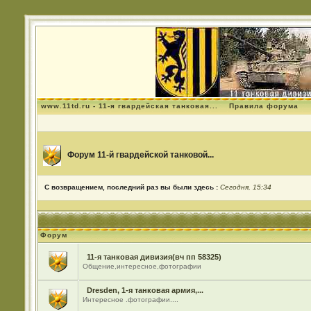
www.11td.ru - 11-я гвардейская танковая...
Правила форума
Форум 11-й гвардейской танковой...
С возвращением, последний раз вы были здесь :
Сегодня, 15:34
Форум
11-я танковая дивизия(вч пп 58325)
Общение,интересное,фотографии
Dresden, 1-я танковая армия,...
Интересное .фотографии....