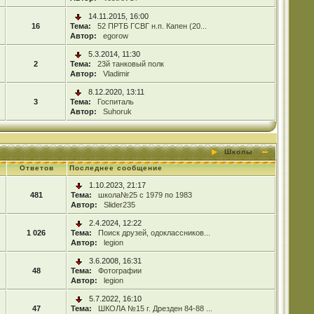
14.11.2015, 16:00
16
Тема:
52 ПРТБ ГСВГ н.п. Капен (20...
Автор:
egorow
5.3.2014, 11:30
2
Тема:
23й танковый полк
Автор:
Vladimir
8.12.2020, 13:11
3
Тема:
Госпиталь
Автор:
Suhoruk
Школы
Ответов
Последнее сообщение
1.10.2023, 21:17
481
Тема:
школа№25 с 1979 по 1983
Автор:
Slider235
2.4.2024, 12:22
1 026
Тема:
Поиск друзей, одоклассников...
Автор:
legion
3.6.2008, 16:31
48
Тема:
Фотографии
Автор:
legion
5.7.2022, 16:10
47
Тема:
ШКОЛА №15 г. Дрезден 84-88 ...