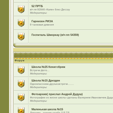
52 ПРТБ
в/ч пп 92846 гКапен близ Дессау
Модераторы:
Гарнизон РИЗА
9 танковая дивизия
Госпиталь Шморкау (в/ч пп 54359)
Форум
Школа №25 Кенигсбрюк
Встречи,фото...
Модераторы:
Школа №15 Дрезден
Одноклассники,друзья,встречи........
Модераторы:
Фотоархив( прислал Андрей Дудуш)
Фотографии из жизни школы сделаны Валерием Ивановичем Дуду
Модераторы:
Маленькая школа №15
Дрезден , здание штаба 11й ТД