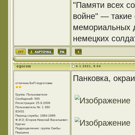
"Памяти всех со
войне" — такие 
мемориальных д
немецких солда
egorow
6.1.2021, 8:04
Панковка, окраи
отличник БиП подготовки
Группа: Пользователи
Сообщений: 500
Регистрация: 25.9.2008
Пользователь №: 1 360
82431
Период службы: 1984-1989
Ф.И.О.:Егоров Николай Васильевич
Курган
Подразделение: группа Скибы-
Першина