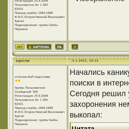
Регистрация: 25.9.2008
Пользователь №: 1 360
82431
Период службы: 1984-1989
Ф.И.О.:Егоров Николай Васильевич
Курган
Подразделение: группа Скибы-
Першина
egorow
5.1.2021, 15:14
Начались каник
отличник БиП подготовки
поиски в интерн
Группа: Пользователи
Сегодня решил 
Сообщений: 500
Регистрация: 25.9.2008
Пользователь №: 1 360
захоронения нем
82431
Период службы: 1984-1989
Ф.И.О.:Егоров Николай Васильевич
выкопал:
Курган
Подразделение: группа Скибы-
Першина
Цитата