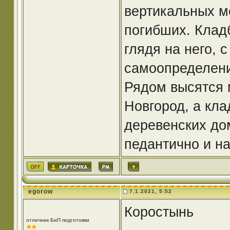
вертикальных м
погибших. Клад
глядя на него, 
самоопределени
Рядом высятся 
Новгород, а кл
деревенских дом
педантично и н
egorow
7.1.2021, 5:52
Коростынь
отличник БиП подготовки