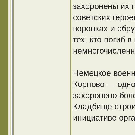
захоронены их 
советских геро
воронках и обр
тех, кто погиб 
немногочисленны
Немецкое военн
Корпово — одно
захоронено боле
Кладбище строи
инициативе орг