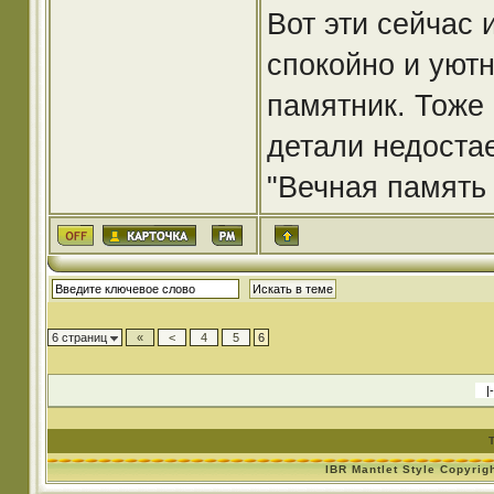
Вот эти сейчас 
спокойно и уютн
памятник. Тоже
детали недостае
"Вечная память 
6 страниц
«
<
4
5
6
IBR Mantlet Style Copyrig