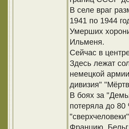
В селе враг раз
1941 по 1944 го
Умерших хорони
Ильменя.
Сейчас в центр
Здесь лежат со
немецкой армии.
дивизия" "Мёртв
В боях за "Демь
потеряла до 80 
"сверхчеловеки
Францию, Бельг