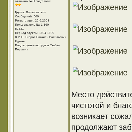
отличник БиП подготовки
Группа: Пользователи
Сообщений: 500
Регистрация: 25.9.2008
Пользователь №: 1 360
82431
Период службы: 1984-1989
Ф.И.О.:Егоров Николай Васильевич
Курган
Подразделение: группа Скибы-
Першина
Место действит
чистотой и благ
возникает сожа
продолжают забо