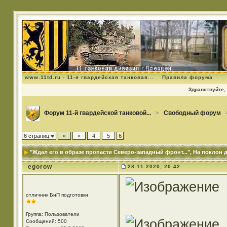
www.11td.ru - 11-я гвардейская танковая...
Правила форума
Здравствуйте, 
Форум 11-й гвардейской танковой...
>
Свободный форум
6 страниц
«
<
4
5
6
"Ждал его в образе пропасти Северо-западный фронт..."
, На поклон 
egorow
28.11.2020, 20:42
отличник БиП подготовки
Группа: Пользователи
Сообщений: 500