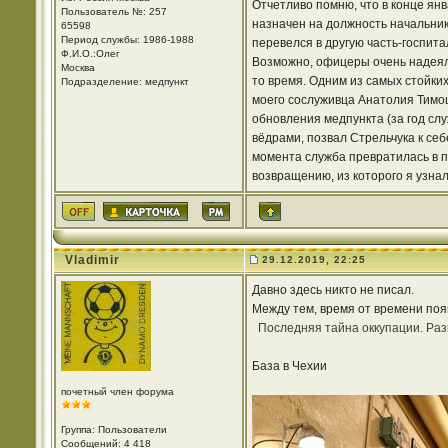
Отчетливо помню, что в конце ян
Пользователь №: 257
назначен на должность начальни
65598
Период службы: 1986-1988
перевелся в другую часть-госпита
Ф.И.О.:Олег
Возможно, офицеры очень надеяли
Москва
то время. Одним из самых стойки
Подразделение: медпункт
моего сослуживца Анатолия Тимоше
обновления медпункта (за год сл
вёдрами, позвал Стрельчука к себ
момента служба превратилась в п
возвращению, из которого я узнал
Vladimir
29.12.2019, 22:25
Давно здесь никто не писал.
Между тем, время от времени поя
Последняя тайна оккупации. Ра
База в Чехии
почетный член форума
Группа: Пользователи
Сообщений: 4 418