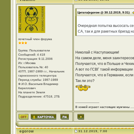
Цитата(egorow @ 30.12.2019, 9:31)
Очередная попытка высосать сен
СА, так и для ракетных бригад н
почетный член форума
Группа: Пользователи
Николай с Наступающим!
Сообщений: 4 418
На самом деле, меня заинтересов
Регистрация: 9.11.2006
Из: г.Москва
Получается, что в Польше и Чехи
Пользователь №: 40
А вот по ГСВГ такой информации 
40ТП, 1987-1989 г.г., Начальник
Получается, что в Германии, есл
гарнизонного телецентра
Период службы: 1987-1989
Так ли это?
Ф.И.О.:Васильев Владимир
Кириллович
На планете Земля
Подразделение: 47518, 2ТБ
--------------------
В хоккей играют настоящие мужчины ....
egorow
31.12.2019, 7:00