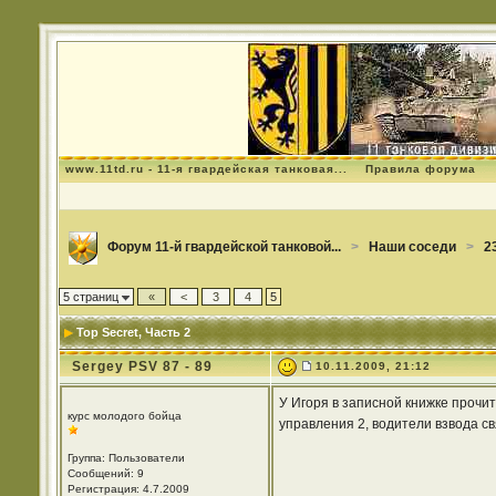
www.11td.ru - 11-я гвардейская танковая...
Правила форума
Форум 11-й гвардейской танковой...
>
Наши соседи
>
2
5 страниц
«
<
3
4
5
Top Secret
, Часть 2
Sergey PSV 87 - 89
10.11.2009, 21:12
У Игоря в записной книжке прочи
курс молодого бойца
управления 2, водители взвода св
Группа: Пользователи
Сообщений: 9
Регистрация: 4.7.2009