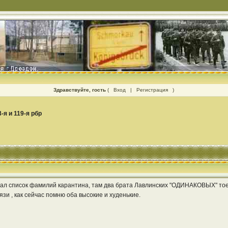
Здравствуйте, гость
(
Вход
|
Регистрация
)
3-я и 119-я рбр
тал список фамилий карантина, там два брата Лавлинских "ОДИНАКОВЫХ" тое
язи , как сейчас помню оба высокие и худенькие.