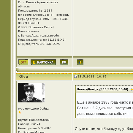
Из: г. Вельск Архангельская
область.
Пользователь №: 2 384
п.п 65598,в.ч 55622-в.ПГТ Гомбори.
Период службы: 1987 - 1988 ГСВГ,
88 -89 КЗакВО.
Ф.И.О.:Полежаев Сергей
Валентинович.
г. Вельск Архангельская обл.
Подразделение: п.п 81185 Б.У.2 -
ОПД.водитель ЗиЛ 131 ЭВМ.
Oleg
18.5.2011, 16:35
Цитата(Konigs @ 10.5.2008, 15:46)
Еще в январе 1988 года никто и 
Вот наш 2-й дивизион заступил н
курс молодого бойца
день поменялись все события.
Группа: Пользователи
Сообщений: 74
Регистрация: 5.3.2007
Слухи о том, что бригаду ждут б
Из: Россия Москва