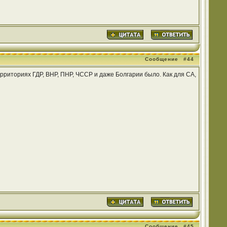
Сообщение
#44
рриториях ГДР, ВНР, ПНР, ЧССР и даже Болгарии было. Как для СА,
Сообщение
#45