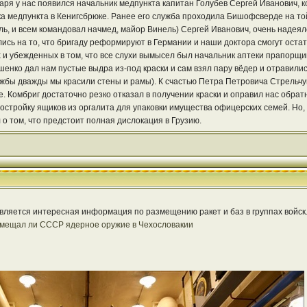
варя у нас появился начальник медпункта капитан Голубев Сергей Иванович,
ка медпункта в Кенигсбрюке. Ранее его служба проходила Бишофсверде на т
ль, и всем командовал начмед, майор Винель) Сергей Иванович, очень надеял
сь на то, что бригаду реформируют в Германии и наши доктора смогут остат
х и убежденных в том, что все слухи вымысел был начальник аптеки прапорщи
нко дал нам пустые выдра из-под краски и сам взял пару вёдер и отравились
ужбы дважды мы красили стены и рамы). К счастью Петра Петровича Стрельчук
е. Комбриг достаточно резко отказал в получении краски и оправил нас обрат
остройку ящиков из оргалита для упаковки имущества офицерских семей. Но, 
 о том, что предстоит полная дислокация в Грузию.
вляется интересная информация по размещению ракет и баз в группах войск
змещал ли СССР ядерное оружие в Чехословакии