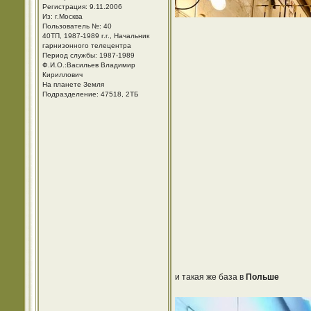
Регистрация: 9.11.2006
Из: г.Москва
Пользователь №: 40
40ТП, 1987-1989 г.г., Начальник
гарнизонного телецентра
Период службы: 1987-1989
Ф.И.О.:Васильев Владимир
Кириллович
На планете Земля
Подразделение: 47518, 2ТБ
и такая же база в
Польше