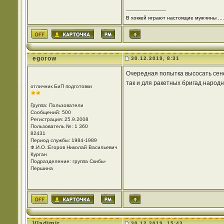
--------------------
В хоккей играют настоящие мужчины ....
egorow
30.12.2019, 8:31
Очередная попытка высосать сенса
так и для ракетных бригад народн
отличник БиП подготовки
Группа: Пользователи
Сообщений: 500
Регистрация: 25.9.2008
Пользователь №: 1 360
82431
Период службы: 1984-1989
Ф.И.О.:Егоров Николай Васильевич
Курган
Подразделение: группа Скибы-
Першина
Vladimir
30.12.2019, 15:43