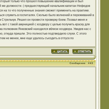
 который только что прошел повышение квалификации и был
ой же должности. ( предшествующий начальник капитан Нефедов
ся на то что полученные знания сможет применить на практике.
ься служить в госпиталях. Сколько было волнений и переживаний в
к Стрельчук. Решил он провести проверку боем. Позвал меня и
 вот с такой амуницией с хоздвору с целью получить краску для
а полковник Янковский находился вблизи хоздвора. Увидев нас с
но, откуда пришли. Это полностью подтвердило слухи. С этого
тем не менее, мне еще удалось съездить в отпуск по
Сообщение
#43
.