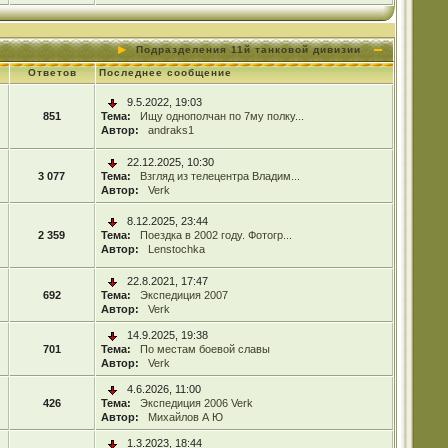
Подразделения 11й танковой дивизии
Ответов
Последнее сообщение
9.5.2022, 19:03
851
Тема:
Ищу однополчан по 7му полку...
Автор:
andraks1
22.12.2025, 10:30
3 077
Тема:
Взгляд из телецентра Владим...
Автор:
Verk
8.12.2025, 23:44
2 359
Тема:
Поездка в 2002 году. Фотогр...
Автор:
Lenstochka
22.8.2021, 17:47
692
Тема:
Экспедиция 2007
Автор:
Verk
14.9.2025, 19:38
701
Тема:
По местам боевой славы
Автор:
Verk
4.6.2026, 11:00
426
Тема:
Экспедиция 2006 Verk
Автор:
Михайлов А Ю
1.3.2023, 18:44