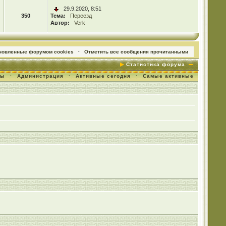
29.9.2020, 8:51
350
Тема:
Переезд
Автор:
Verk
ановленные форумом cookies
·
Отметить все сообщения прочитанными
Статистика форума
мы
·
Администрация
·
Активные сегодня
·
Самые активные