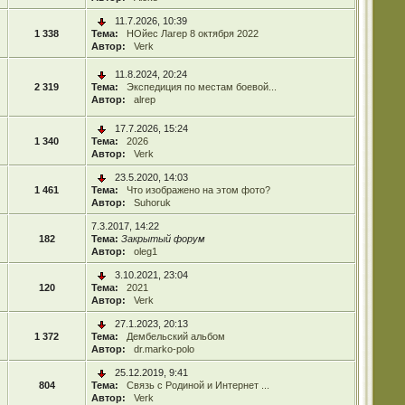
11.7.2026, 10:39
1 338
Тема:
НОйес Лагер 8 октября 2022
Автор:
Verk
11.8.2024, 20:24
2 319
Тема:
Экспедиция по местам боевой...
Автор:
alrep
17.7.2026, 15:24
1 340
Тема:
2026
Автор:
Verk
23.5.2020, 14:03
1 461
Тема:
Что изображено на этом фото?
Автор:
Suhoruk
7.3.2017, 14:22
182
Тема:
Закрытый форум
Автор:
oleg1
3.10.2021, 23:04
120
Тема:
2021
Автор:
Verk
27.1.2023, 20:13
1 372
Тема:
Дембельский альбом
Автор:
dr.marko-polo
25.12.2019, 9:41
804
Тема:
Связь с Родиной и Интернет ...
Автор:
Verk