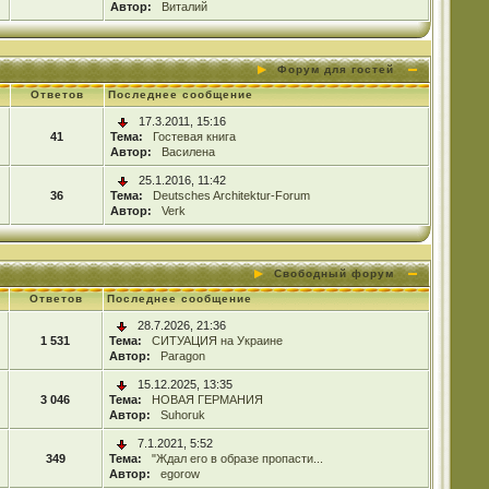
Автор:
Виталий
Форум для гостей
Ответов
Последнее сообщение
17.3.2011, 15:16
41
Тема:
Гостевая книга
Автор:
Василена
25.1.2016, 11:42
36
Тема:
Deutsches Architektur-Forum
Автор:
Verk
Свободный форум
Ответов
Последнее сообщение
28.7.2026, 21:36
1 531
Тема:
СИТУАЦИЯ на Украине
Автор:
Paragon
15.12.2025, 13:35
3 046
Тема:
НОВАЯ ГЕРМАНИЯ
Автор:
Suhoruk
7.1.2021, 5:52
349
Тема:
"Ждал его в образе пропасти...
Автор:
egorow