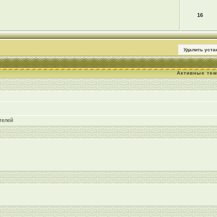
16
Удалить уст
Активные те
телей