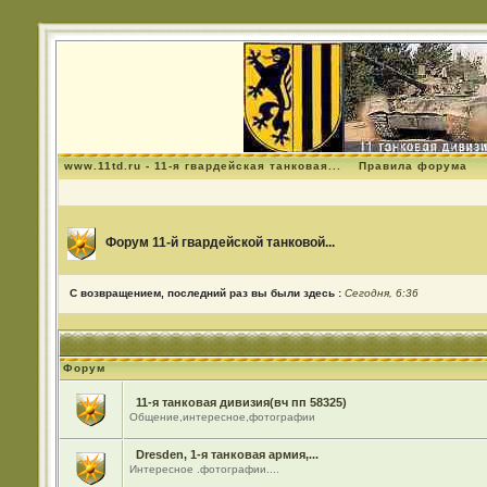
www.11td.ru - 11-я гвардейская танковая...
Правила форума
Форум 11-й гвардейской танковой...
С возвращением, последний раз вы были здесь :
Сегодня, 6:36
Форум
11-я танковая дивизия(вч пп 58325)
Общение,интересное,фотографии
Dresden, 1-я танковая армия,...
Интересное .фотографии....