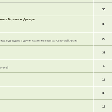
30
ов в Германию ,Дрезден
35
22
ища в Дрездене и других памятников воинам Советской Армии.
37
4
вателей
11
35
16