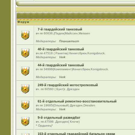
Форум
7-й гвардейский танковый
вч пп 60636,(Падеж)Майсcен,Meissen
Модераторы:
Планшетист
40-й гвардейский танковый
вч.пп 47518 ( Ранетка) Кенигсбрюк.Konigsbruck.
Модераторы:
Verk
44-й гвардейский танковый
вч пп 34998(Комплимент)Кенигсбрюк.Konigsbruck.
Модераторы:
Verk
249-й гвардейский мотострелковый
вч. пп 60560 ( Бунт)г. Дрезден
61-й отдельный ремонтно-восстановительный
вч пп 19685(Ольховый) Дрезден,Dresden
Модераторы:
Verk
9-й отдельный разведбат
вч. пп.47596 .Дрезден( Клоче)
* Ордынец*
153-й отдельный гвардейский батальон связи