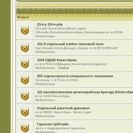
Форум
23-я и 119-я рбр
23-я рбр Кенигсбрюк (Neues Lager)
119-я рбр (Колыбель)Кенигсбрюк ,Бишофсверда вч пп 65598
Модераторы:
101-й отдельный учебно-танковый полк
Курт-Фишер Аллее,Дрезден, Кракау, вч пп 86747#Флюс#
Модераторы:
1044 ОДШБ Кенигсбрюк
вч пп 47518-Н,(Эфедрин),Кенигсбрюк,Konigsbruck
Модераторы:
Серёга
602 отдельная рота специального назначения
Хеллерау. 1 гв ТА вч пп 33811
Модераторы:
122 противотанковая артиллерийская бригада (Кёнигсбр
вч пп 11604 Кенигсбрюк
Модераторы:
Отдельный ракетный дивизион
вч пп 38092, Кенигсбрюк , Neues Lager
Модераторы:
Гарнизон Цейтхайн
части и подразделения гарнизона
Модераторы: