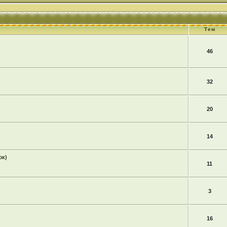
Тем
46
32
20
14
юк)
11
3
16