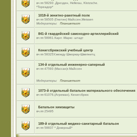
вч пп 58293 ,Дрезден, Hellerau, Klotzsche.
*Тореадор*
1018-й зенитно-ракетный полк
вч пп 58505 (Глютин) Майсcен,Meissen
Модераторы:
Планшетист
841-й гвардейский самоходно-артиллерийский
вч пп 58961.Карл -Маркс- штадт
Кенигсбрюкский учебный центр
вч пп 58325У,между Шморкау-Швепнитц
134-й отдельный инженерно-саперный
вч пп 47593 (Массан)г.Майссен
Модераторы:
Планшетист
1073-й отдельный батальон материального обеспечения
вч пп 61076,(Агреман), Кенигсбрюк
Батальон химзащиты
вч.пп 25495
189-й отдельный медико-санитарный батальон
вч пп 58837 * Докерный*