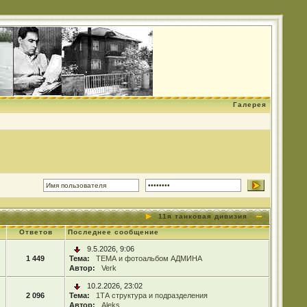
Галерея
11я танковая дивизия
Ответов
Последнее сообщение
9.5.2026, 9:06
1 449
Тема:
ТЕМА и фотоальбом АДМИНА
Автор:
Verk
10.2.2026, 23:02
2 096
Тема:
1ТА структура и подразделения
Автор:
Aleks