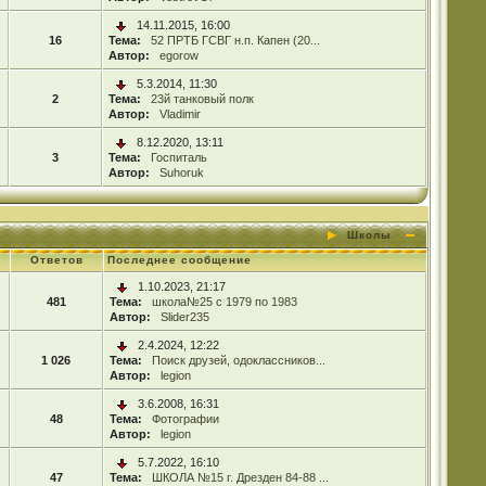
14.11.2015, 16:00
16
Тема:
52 ПРТБ ГСВГ н.п. Капен (20...
Автор:
egorow
5.3.2014, 11:30
2
Тема:
23й танковый полк
Автор:
Vladimir
8.12.2020, 13:11
3
Тема:
Госпиталь
Автор:
Suhoruk
Школы
Ответов
Последнее сообщение
1.10.2023, 21:17
481
Тема:
школа№25 с 1979 по 1983
Автор:
Slider235
2.4.2024, 12:22
1 026
Тема:
Поиск друзей, одоклассников...
Автор:
legion
3.6.2008, 16:31
48
Тема:
Фотографии
Автор:
legion
5.7.2022, 16:10
47
Тема:
ШКОЛА №15 г. Дрезден 84-88 ...