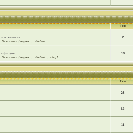
Тем
2
вои пожелания.
,
Зампотех форума
,
Vladimir
19
ы и форумы
,
Зампотех форума
,
Vladimir
,
oleg1
Тем
26
32
11