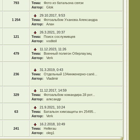
793
Тема:
Фото из батальона связи
Автор:
Glok
29.10.2017, 9:53
1 254
Тема:
Фотоальбом Уханова Александра
Автор:
Алан
26.3.2021, 20:37
121
Тема:
Поиск сослуживцев
Автор:
voditeil
11.12.2023, 11:26
479
Тема:
Военный полигон Оберлаузиц
Автор:
Verk
31.3.2019, 0:43
236
Тема:
Отдельный 134инженерно-сапё...
Автор:
Vladimir
11.12.2017, 14:59
329
Тема:
Фотоальбом командира 2й рот...
Автор:
алксандр
21.9.2021, 10:24
63
Тема:
Батальон химзащиты вч 25495...
Автор:
Verk
16.2.2018, 10:49
241
Тема:
Hellerau
Автор:
oleg1