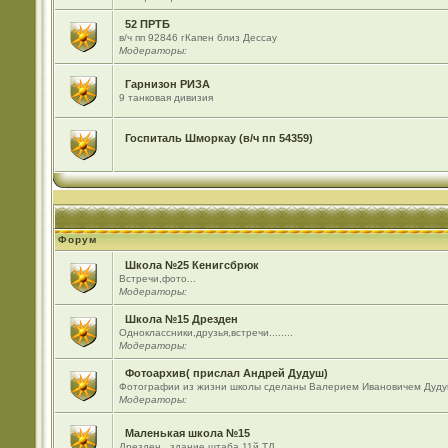
52 ПРТБ
в/ч пп 92846 гКапен близ Дессау
Модераторы:
Гарнизон РИЗА
9 танковая дивизия
Госпиталь Шморкау (в/ч пп 54359)
Форум
Школа №25 Кенигсбрюк
Встречи,фото...
Модераторы:
Школа №15 Дрезден
Одноклассники,друзья,встречи........
Модераторы:
Фотоархив( прислал Андрей Дудуш)
Фотографии из жизни школы сделаны Валерием Ивановичем Дуду
Модераторы:
Маленькая школа №15
Дрезден , здание штаба 11й ТД