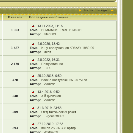
Наши соседи
Ответов
Последнее сообщение
13.11.2023, 11:15
1 923
Тема:
ВНИМАНИЕ РАКЕТЧИКОВ!
Автор:
alten303
4.6.2026, 18:42
1 427
Тема:
Ищу сослуживцев.КРАКАУ 1980-90
Автор:
мезя
2.8.2022, 16:31
2 170
Тема:
Поздравление
Автор:
FOX
25.10.2018, 0:50
470
Тема:
Всех с наступаюшим 25-ти ле...
Автор:
Vladimir
13.4.2016, 9:52
240
Тема:
3-й дивизион
Автор:
Vladimir
31.3.2019, 23:53
209
Тема:
ОРД тактических ракет
Автор:
Evgenei38092
27.12.2019, 17:53
393
Тема:
в\ч пп 25526 308 артбр...
Автор:
VostrovOl