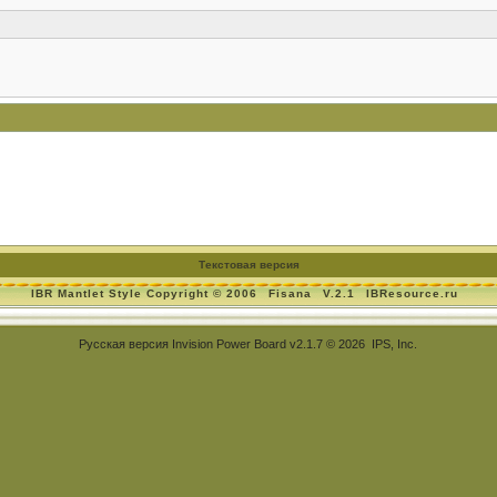
Текстовая версия
IBR Mantlet Style Copyright © 2006
Fisana
V.2.1
IBResource.ru
Русская версия
Invision Power Board
v2.1.7 © 2026 IPS, Inc.