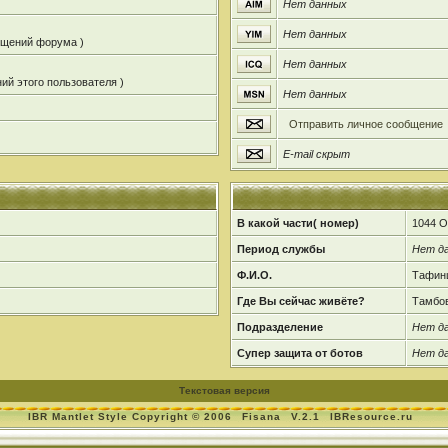
Нет данных
Нет данных
общений форума )
Нет данных
ий этого пользователя )
Нет данных
Отправить личное сообщение
E-mail скрыт
В какой части( номер)
1044 О
Период службы
Нет д
Ф.И.О.
Тафин
Где Вы сейчас живёте?
Тамбов
Подразделение
Нет д
Супер защита от ботов
Нет д
Текстовая версия
IBR Mantlet Style Copyright © 2006
Fisana
V.2.1
IBResource.ru