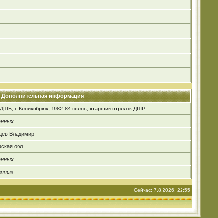
Дополнительная информация
ДШБ, г. Кениксбрюк, 1982-84 осень, старший стрелок ДШР
анных
цев Владимир
ская обл.
анных
анных
Сейчас: 7.8.2026, 22:55