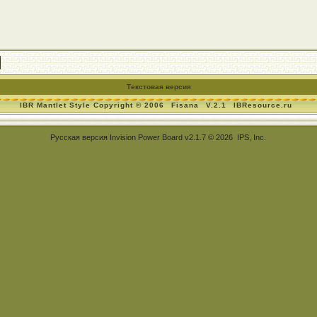
Текстовая версия
IBR Mantlet Style Copyright © 2006
Fisana
V.2.1
IBResource.ru
Русская версия
Invision Power Board
v2.1.7 © 2026 IPS, Inc.