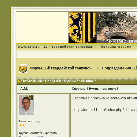
www.11td.ru - 11-я гвардейская танковая...
Правила форума
Форум 11-й гвардейской танковой...
>
Подразделения 11й
Объявление: Спортзал ! Нужны помнящие !
А.М.
Спортзал ! Нужны помнящие !
Огромная просьба ко всем, кто что-
http://forum.11td.ru/index.php?showt
Мимо проходил...
Группа: Зампотех форума