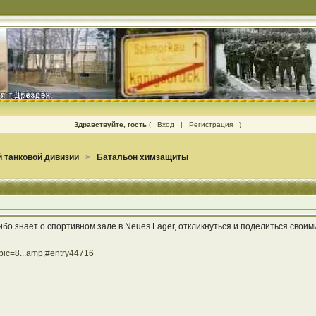
Здравствуйте, гость
(
Вход
|
Регистрация
)
 танковой дивизии
>
Батальон химзащиты
либо знает о спортивном зале в Neues Lager, откликнуться и поделиться своим
opic=8...amp;#entry44716