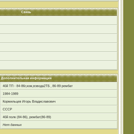
Связь
Дополнительная информация
40й ТП - 84-86г,ком,взвода2ТБ , 86-89 рембат
1984-1989
Кормильцев Игорь Владиславович
СССР
40й полк (84-86), рембат(86-89)
Нет данных