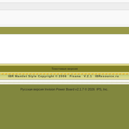
Текстовая версия
IBR Mantlet Style Copyright © 2006
Fisana
V.2.1
IBResource.ru
Русская версия
Invision Power Board
v2.1.7 © 2026 IPS, Inc.