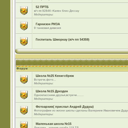
52 ПРТБ
в/ч пп 92846 гКапен близ Дессау
Модераторы:
Гарнизон РИЗА
9 танковая дивизия
Госпиталь Шморкау (в/ч пп 54359)
Форум
Школа №25 Кенигсбрюк
Встречи,фото...
Модераторы:
Школа №15 Дрезден
Одноклассники,друзья,встречи........
Модераторы:
Фотоархив( прислал Андрей Дудуш)
Фотографии из жизни школы сделаны Валерием Ивановичем Дуду
Модераторы:
Маленькая школа №15
Дрезден , здание штаба 11й ТД