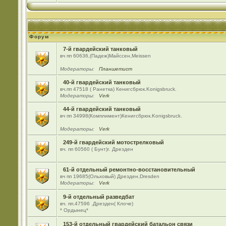
Форум
7-й гвардейский танковый
вч пп 60636,(Падеж)Майсcен,Meissen
Модераторы:
Планшетист
40-й гвардейский танковый
вч.пп 47518 ( Ранетка) Кенигсбрюк.Konigsbruck.
Модераторы:
Verk
44-й гвардейский танковый
вч пп 34998(Комплимент)Кенигсбрюк.Konigsbruck.
Модераторы:
Verk
249-й гвардейский мотострелковый
вч. пп 60560 ( Бунт)г. Дрезден
61-й отдельный ремонтно-восстановительный
вч пп 19685(Ольховый) Дрезден,Dresden
Модераторы:
Verk
9-й отдельный разведбат
вч. пп.47596 .Дрезден( Клоче)
* Ордынец*
153-й отдельный гвардейский батальон связи