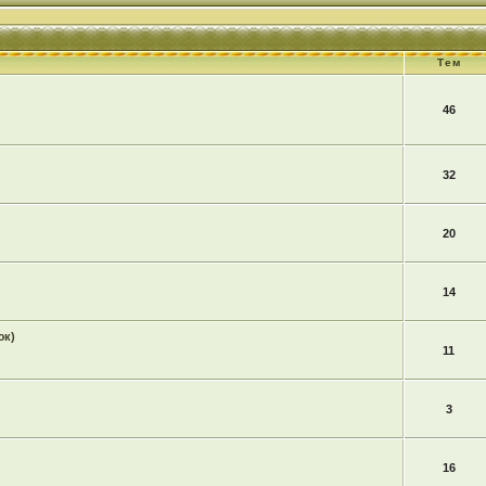
Тем
46
32
20
14
юк)
11
3
16