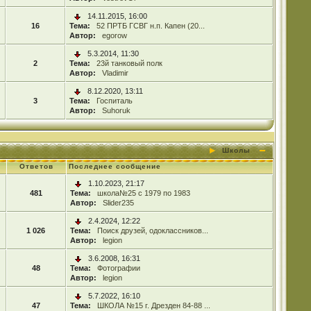
14.11.2015, 16:00
16
Тема:
52 ПРТБ ГСВГ н.п. Капен (20...
Автор:
egorow
5.3.2014, 11:30
2
Тема:
23й танковый полк
Автор:
Vladimir
8.12.2020, 13:11
3
Тема:
Госпиталь
Автор:
Suhoruk
Школы
Ответов
Последнее сообщение
1.10.2023, 21:17
481
Тема:
школа№25 с 1979 по 1983
Автор:
Slider235
2.4.2024, 12:22
1 026
Тема:
Поиск друзей, одоклассников...
Автор:
legion
3.6.2008, 16:31
48
Тема:
Фотографии
Автор:
legion
5.7.2022, 16:10
47
Тема:
ШКОЛА №15 г. Дрезден 84-88 ...