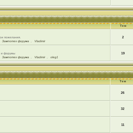
Тем
2
вои пожелания.
,
Зампотех форума
,
Vladimir
19
ы и форумы
,
Зампотех форума
,
Vladimir
,
oleg1
Тем
26
32
11