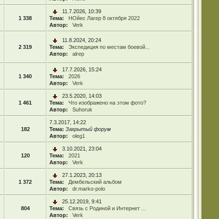
11.7.2026, 10:39
1 338
Тема:
НОйес Лагер 8 октября 2022
Автор:
Verk
11.8.2024, 20:24
2 319
Тема:
Экспедиция по местам боевой...
Автор:
alrep
17.7.2026, 15:24
1 340
Тема:
2026
Автор:
Verk
23.5.2020, 14:03
1 461
Тема:
Что изображено на этом фото?
Автор:
Suhoruk
7.3.2017, 14:22
182
Тема:
Закрытый форум
Автор:
oleg1
3.10.2021, 23:04
120
Тема:
2021
Автор:
Verk
27.1.2023, 20:13
1 372
Тема:
Дембельский альбом
Автор:
dr.marko-polo
25.12.2019, 9:41
804
Тема:
Связь с Родиной и Интернет ...
Автор:
Verk