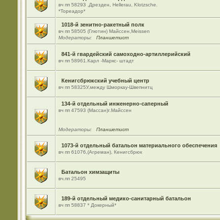
вч пп 58293 ,Дрезден, Hellerau, Klotzsche.
*Тореадор*
1018-й зенитно-ракетный полк
вч пп 58505 (Глютин) Майсcен,Meissen
Модераторы:
Планшетист
841-й гвардейский самоходно-артиллерийский
вч пп 58961.Карл -Маркс- штадт
Кенигсбрюкский учебный центр
вч пп 58325У,между Шморкау-Швепнитц
134-й отдельный инженерно-саперный
вч пп 47593 (Массан)г.Майссен
Модераторы:
Планшетист
1073-й отдельный батальон материального обеспечения
вч пп 61076,(Агреман), Кенигсбрюк
Батальон химзащиты
вч.пп 25495
189-й отдельный медико-санитарный батальон
вч пп 58837 * Докерный*