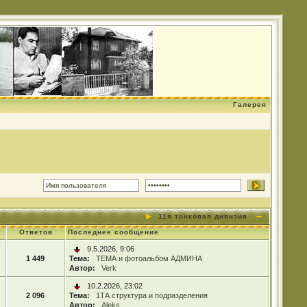
Галерея
11я танковая дивизия
Ответов
Последнее сообщение
9.5.2026, 9:06
1 449
Тема:
ТЕМА и фотоальбом АДМИНА
Автор:
Verk
10.2.2026, 23:02
2 096
Тема:
1ТА структура и подразделения
Автор:
Aleks