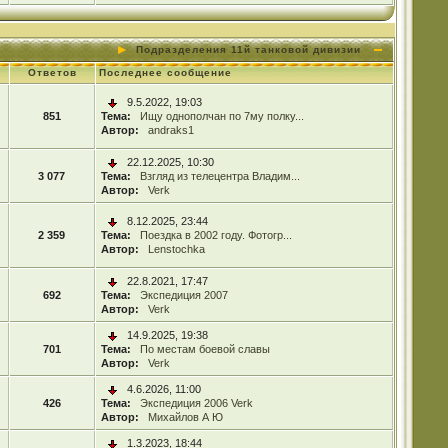
Подразделения 11й танковой дивизии
Ответов
Последнее сообщение
9.5.2022, 19:03
851
Тема:
Ищу однополчан по 7му полку...
Автор:
andraks1
22.12.2025, 10:30
3 077
Тема:
Взгляд из телецентра Владим...
Автор:
Verk
8.12.2025, 23:44
2 359
Тема:
Поездка в 2002 году. Фотогр...
Автор:
Lenstochka
22.8.2021, 17:47
692
Тема:
Экспедиция 2007
Автор:
Verk
14.9.2025, 19:38
701
Тема:
По местам боевой славы
Автор:
Verk
4.6.2026, 11:00
426
Тема:
Экспедиция 2006 Verk
Автор:
Михайлов А Ю
1.3.2023, 18:44