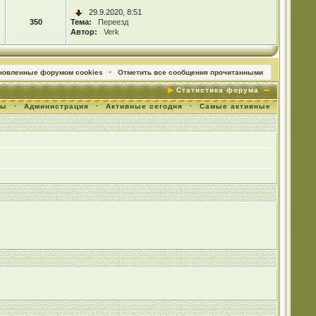
29.9.2020, 8:51
350
Тема:
Переезд
Автор:
Verk
ановленные форумом cookies
·
Отметить все сообщения прочитанными
Статистика форума
мы
·
Администрация
·
Активные сегодня
·
Самые активные