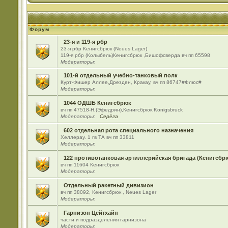
Форум
23-я и 119-я рбр
23-я рбр Кенигсбрюк (Neues Lager)
119-я рбр (Колыбель)Кенигсбрюк ,Бишофсверда вч пп 65598
Модераторы:
101-й отдельный учебно-танковый полк
Курт-Фишер Аллее,Дрезден, Кракау, вч пп 86747#Флюс#
Модераторы:
1044 ОДШБ Кенигсбрюк
вч пп 47518-Н,(Эфедрин),Кенигсбрюк,Konigsbruck
Модераторы:
Серёга
602 отдельная рота специального назначения
Хеллерау. 1 гв ТА вч пп 33811
Модераторы:
122 противотанковая артиллерийская бригада (Кёнигсбр
вч пп 11604 Кенигсбрюк
Модераторы:
Отдельный ракетный дивизион
вч пп 38092, Кенигсбрюк , Neues Lager
Модераторы:
Гарнизон Цейтхайн
части и подразделения гарнизона
Модераторы: