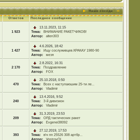
Наши соседи
Ответов
Последнее сообщение
13.11.2023, 11:15
1 923
Тема:
ВНИМАНИЕ РАКЕТЧИКОВ!
Автор:
alten303
4.6.2026, 18:42
1 427
Тема:
Ищу сослуживцев.КРАКАУ 1980-90
Автор:
мезя
2.8.2022, 16:31
2 170
Тема:
Поздравление
Автор:
FOX
25.10.2018, 0:50
470
Тема:
Всех с наступаюшим 25-ти ле...
Автор:
Vladimir
13.4.2016, 9:52
240
Тема:
3-й дивизион
Автор:
Vladimir
31.3.2019, 23:53
209
Тема:
ОРД тактических ракет
Автор:
Evgenei38092
27.12.2019, 17:53
393
Тема:
в\ч пп 25526 308 артбр...
Автор:
VostrovOl