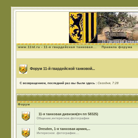
www.11td.ru - 11-я гвардейская танковая...
Правила форума
Форум 11-й гвардейской танковой...
С возвращением, последний раз вы были здесь :
Сегодня, 7:28
Форум
11-я танковая дивизия(вч пп 58325)
Общение,интересное,фотографии
Dresden, 1-я танковая армия,...
Интересное .фотографии....