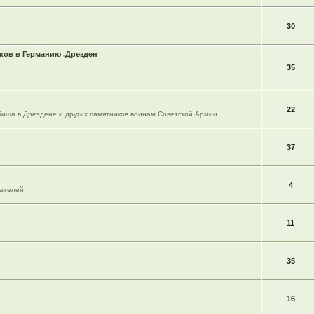
30
ов в Германию ,Дрезден
35
22
ища в Дрездене и других памятников воинам Советской Армии.
37
4
вателей
11
35
16