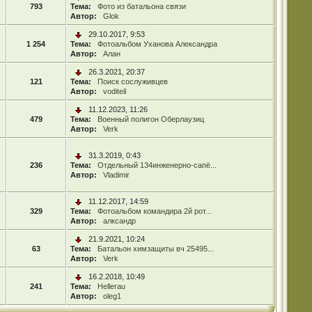
793
Тема:
Фото из батальона связи
Автор:
Glok
29.10.2017, 9:53
1 254
Тема:
Фотоальбом Уханова Александра
Автор:
Алан
26.3.2021, 20:37
121
Тема:
Поиск сослуживцев
Автор:
voditeil
11.12.2023, 11:26
479
Тема:
Военный полигон Оберлаузиц
Автор:
Verk
31.3.2019, 0:43
236
Тема:
Отдельный 134инженерно-сапё...
Автор:
Vladimir
11.12.2017, 14:59
329
Тема:
Фотоальбом командира 2й рот...
Автор:
алксандр
21.9.2021, 10:24
63
Тема:
Батальон химзащиты вч 25495...
Автор:
Verk
16.2.2018, 10:49
241
Тема:
Hellerau
Автор:
oleg1