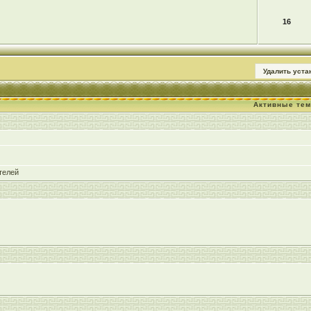
16
Удалить уст
Активные те
телей