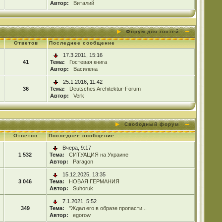
Автор:
Виталий
Форум для гостей
Ответов
Последнее сообщение
17.3.2011, 15:16
41
Тема:
Гостевая книга
Автор:
Василена
25.1.2016, 11:42
36
Тема:
Deutsches Architektur-Forum
Автор:
Verk
Свободный форум
Ответов
Последнее сообщение
Вчера, 9:17
1 532
Тема:
СИТУАЦИЯ на Украине
Автор:
Paragon
15.12.2025, 13:35
3 046
Тема:
НОВАЯ ГЕРМАНИЯ
Автор:
Suhoruk
7.1.2021, 5:52
349
Тема:
"Ждал его в образе пропасти...
Автор:
egorow