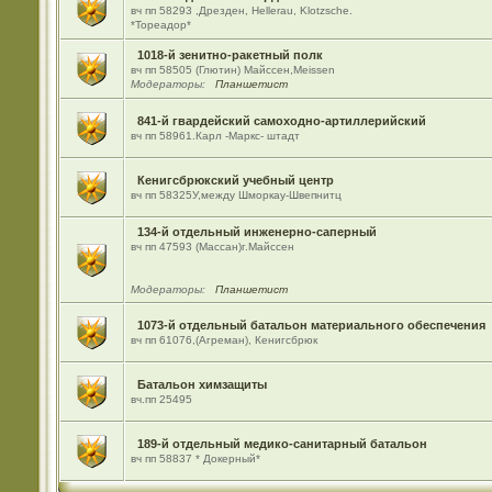
вч пп 58293 ,Дрезден, Hellerau, Klotzsche.
*Тореадор*
1018-й зенитно-ракетный полк
вч пп 58505 (Глютин) Майсcен,Meissen
Модераторы:
Планшетист
841-й гвардейский самоходно-артиллерийский
вч пп 58961.Карл -Маркс- штадт
Кенигсбрюкский учебный центр
вч пп 58325У,между Шморкау-Швепнитц
134-й отдельный инженерно-саперный
вч пп 47593 (Массан)г.Майссен
Модераторы:
Планшетист
1073-й отдельный батальон материального обеспечения
вч пп 61076,(Агреман), Кенигсбрюк
Батальон химзащиты
вч.пп 25495
189-й отдельный медико-санитарный батальон
вч пп 58837 * Докерный*