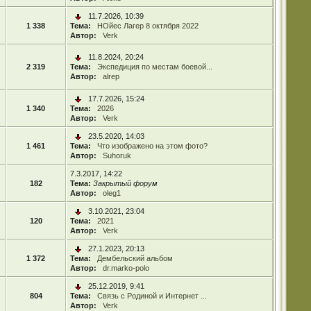
11.7.2026, 10:39
1 338
Тема:
НОйес Лагер 8 октября 2022
Автор:
Verk
11.8.2024, 20:24
2 319
Тема:
Экспедиция по местам боевой...
Автор:
alrep
17.7.2026, 15:24
1 340
Тема:
2026
Автор:
Verk
23.5.2020, 14:03
1 461
Тема:
Что изображено на этом фото?
Автор:
Suhoruk
7.3.2017, 14:22
182
Тема:
Закрытый форум
Автор:
oleg1
3.10.2021, 23:04
120
Тема:
2021
Автор:
Verk
27.1.2023, 20:13
1 372
Тема:
Дембельский альбом
Автор:
dr.marko-polo
25.12.2019, 9:41
804
Тема:
Связь с Родиной и Интернет ...
Автор:
Verk