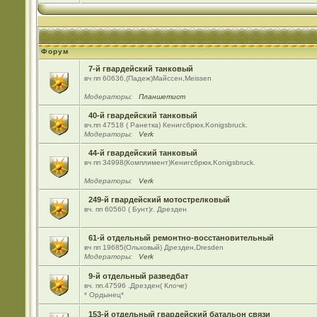
Форум
7-й гвардейский танковый
вч пп 60636,(Падеж)Майсcен,Meissen
Модераторы:
Планшетист
40-й гвардейский танковый
вч.пп 47518 ( Ранетка) Кенигсбрюк.Konigsbruck.
Модераторы:
Verk
44-й гвардейский танковый
вч пп 34998(Комплимент)Кенигсбрюк.Konigsbruck.
Модераторы:
Verk
249-й гвардейский мотострелковый
вч. пп 60560 ( Бунт)г. Дрезден
61-й отдельный ремонтно-восстановительный
вч пп 19685(Ольховый) Дрезден,Dresden
Модераторы:
Verk
9-й отдельный разведбат
вч. пп.47596 .Дрезден( Клоче)
* Ордынец*
153-й отдельный гвардейский батальон связи