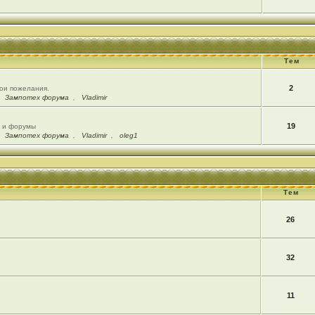
Тем
2
вои пожелания.
,
Зампотех форума
,
Vladimir
19
ы и форумы
,
Зампотех форума
,
Vladimir
,
oleg1
Тем
26
32
11