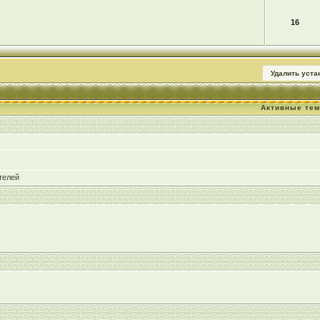
16
Удалить уст
Активные те
телей