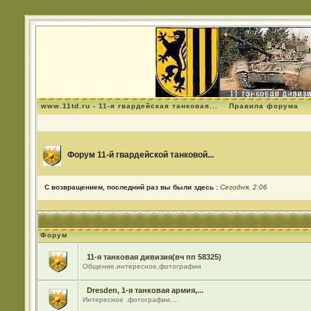
www.11td.ru - 11-я гвардейская танковая...
Правила форума
Форум 11-й гвардейской танковой...
С возвращением, последний раз вы были здесь :
Сегодня, 2:06
Форум
11-я танковая дивизия(вч пп 58325)
Общение,интересное,фотографии
Dresden, 1-я танковая армия,...
Интересное .фотографии....