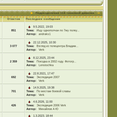
Подразделения 11й танковой дивизии
Ответов
Последнее сообщение
9.5.2022, 19:03
851
Тема:
Ищу однополчан по 7му полку...
Автор:
andraks1
22.12.2025, 10:30
3 077
Тема:
Взгляд из телецентра Владим...
Автор:
Verk
8.12.2025, 23:44
2 359
Тема:
Поездка в 2002 году. Фотогр...
Автор:
Lenstochka
22.8.2021, 17:47
692
Тема:
Экспедиция 2007
Автор:
Verk
14.9.2025, 19:38
701
Тема:
По местам боевой славы
Автор:
Verk
4.6.2026, 11:00
426
Тема:
Экспедиция 2006 Verk
Автор:
Михайлов А Ю
1.3.2023, 18:44