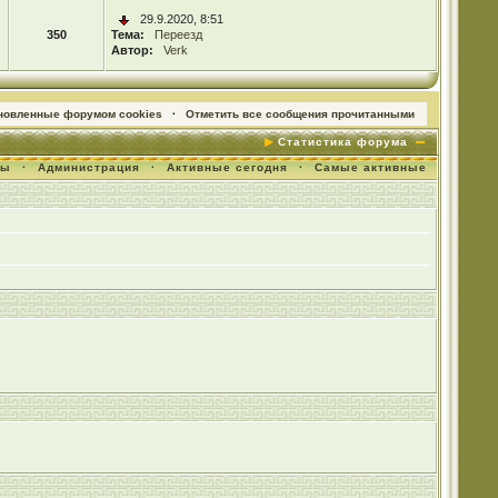
29.9.2020, 8:51
350
Тема:
Переезд
Автор:
Verk
ановленные форумом cookies
·
Отметить все сообщения прочитанными
Статистика форума
мы
·
Администрация
·
Активные сегодня
·
Самые активные