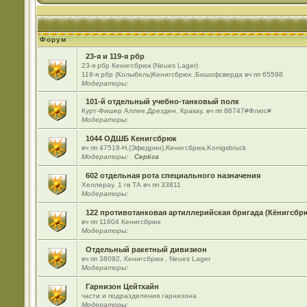
Форум
23-я и 119-я рбр
23-я рбр Кенигсбрюк (Neues Lager)
119-я рбр (Колыбель)Кенигсбрюк ,Бишофсверда вч пп 65598
Модераторы:
101-й отдельный учебно-танковый полк
Курт-Фишер Аллее,Дрезден, Кракау, вч пп 86747#Флюс#
Модераторы:
1044 ОДШБ Кенигсбрюк
вч пп 47518-Н,(Эфедрин),Кенигсбрюк,Konigsbruck
Модераторы:
Серёга
602 отдельная рота специального назначения
Хеллерау. 1 гв ТА вч пп 33811
Модераторы:
122 противотанковая артиллерийская бригада (Кёнигсбр
вч пп 11604 Кенигсбрюк
Модераторы:
Отдельный ракетный дивизион
вч пп 38092, Кенигсбрюк , Neues Lager
Модераторы:
Гарнизон Цейтхайн
части и подразделения гарнизона
Модераторы: