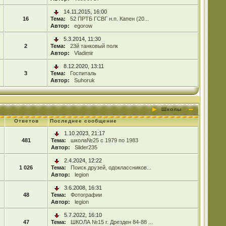
14.11.2015, 16:00
16
Тема:
52 ПРТБ ГСВГ н.п. Капен (20...
Автор:
egorow
5.3.2014, 11:30
2
Тема:
23й танковый полк
Автор:
Vladimir
8.12.2020, 13:11
3
Тема:
Госпиталь
Автор:
Suhoruk
Школы
Ответов
Последнее сообщение
1.10.2023, 21:17
481
Тема:
школа№25 с 1979 по 1983
Автор:
Slider235
2.4.2024, 12:22
1 026
Тема:
Поиск друзей, одоклассников...
Автор:
legion
3.6.2008, 16:31
48
Тема:
Фотографии
Автор:
legion
5.7.2022, 16:10
47
Тема:
ШКОЛА №15 г. Дрезден 84-88 ...