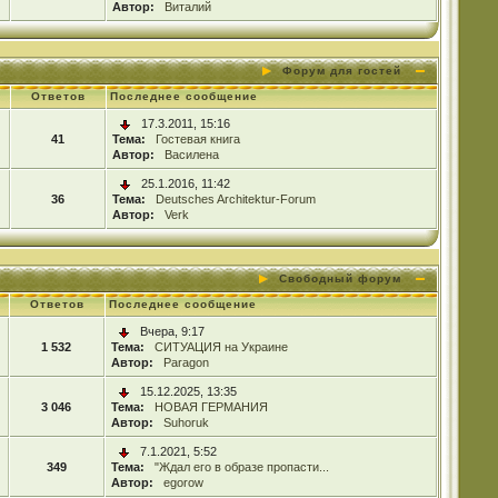
Автор:
Виталий
Форум для гостей
Ответов
Последнее сообщение
17.3.2011, 15:16
41
Тема:
Гостевая книга
Автор:
Василена
25.1.2016, 11:42
36
Тема:
Deutsches Architektur-Forum
Автор:
Verk
Свободный форум
Ответов
Последнее сообщение
Вчера, 9:17
1 532
Тема:
СИТУАЦИЯ на Украине
Автор:
Paragon
15.12.2025, 13:35
3 046
Тема:
НОВАЯ ГЕРМАНИЯ
Автор:
Suhoruk
7.1.2021, 5:52
349
Тема:
"Ждал его в образе пропасти...
Автор:
egorow