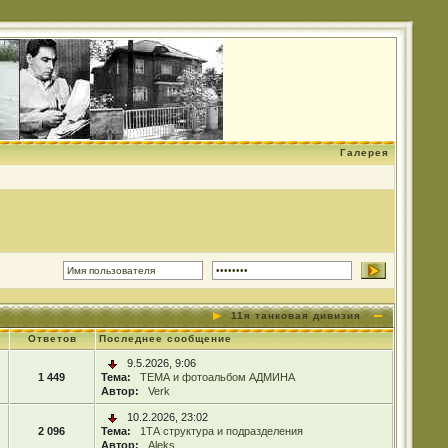
Галерея
11я танковая дивизия
Ответов
Последнее сообщение
9.5.2026, 9:06
1 449
Тема:
ТЕМА и фотоальбом АДМИНА
Автор:
Verk
10.2.2026, 23:02
2 096
Тема:
1ТА структура и подразделения
Автор:
Aleks