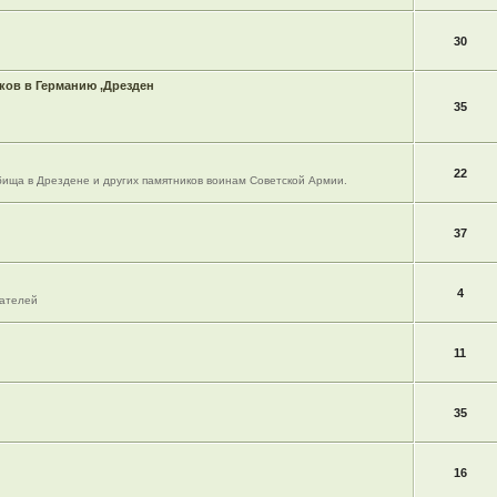
30
ов в Германию ,Дрезден
35
22
ища в Дрездене и других памятников воинам Советской Армии.
37
4
вателей
11
35
16