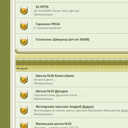
52 ПРТБ
в/ч пп 92846 гКапен близ Дессау
Модераторы:
Гарнизон РИЗА
9 танковая дивизия
Госпиталь Шморкау (в/ч пп 54359)
Форум
Школа №25 Кенигсбрюк
Встречи,фото...
Модераторы:
Школа №15 Дрезден
Одноклассники,друзья,встречи........
Модераторы:
Фотоархив( прислал Андрей Дудуш)
Фотографии из жизни школы сделаны Валерием Ивановичем Дуду
Модераторы:
Маленькая школа №15
Дрезден , здание штаба 11й ТД