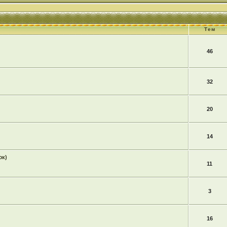
Тем
46
32
20
14
юк)
11
3
16