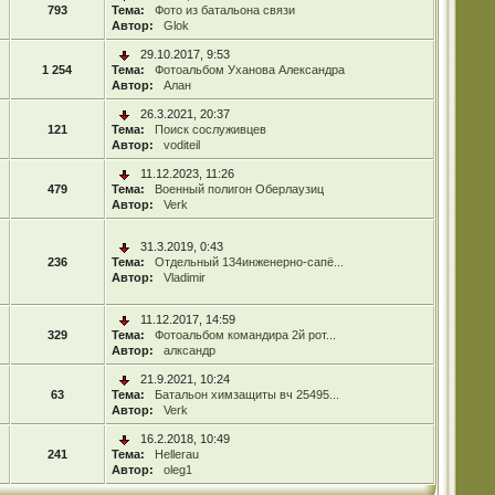
793
Тема:
Фото из батальона связи
Автор:
Glok
29.10.2017, 9:53
1 254
Тема:
Фотоальбом Уханова Александра
Автор:
Алан
26.3.2021, 20:37
121
Тема:
Поиск сослуживцев
Автор:
voditeil
11.12.2023, 11:26
479
Тема:
Военный полигон Оберлаузиц
Автор:
Verk
31.3.2019, 0:43
236
Тема:
Отдельный 134инженерно-сапё...
Автор:
Vladimir
11.12.2017, 14:59
329
Тема:
Фотоальбом командира 2й рот...
Автор:
алксандр
21.9.2021, 10:24
63
Тема:
Батальон химзащиты вч 25495...
Автор:
Verk
16.2.2018, 10:49
241
Тема:
Hellerau
Автор:
oleg1