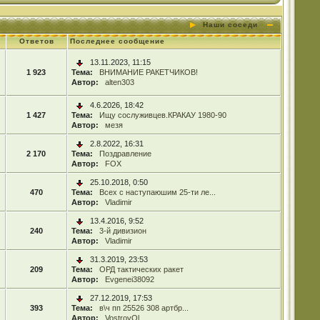
Наши соседи
Ответов
Последнее сообщение
13.11.2023, 11:15
1 923
Тема:
ВНИМАНИЕ РАКЕТЧИКОВ!
Автор:
alten303
4.6.2026, 18:42
1 427
Тема:
Ищу сослуживцев.КРАКАУ 1980-90
Автор:
мезя
2.8.2022, 16:31
2 170
Тема:
Поздравление
Автор:
FOX
25.10.2018, 0:50
470
Тема:
Всех с наступаюшим 25-ти ле...
Автор:
Vladimir
13.4.2016, 9:52
240
Тема:
3-й дивизион
Автор:
Vladimir
31.3.2019, 23:53
209
Тема:
ОРД тактических ракет
Автор:
Evgenei38092
27.12.2019, 17:53
393
Тема:
в\ч пп 25526 308 артбр...
Автор:
VostrovOl