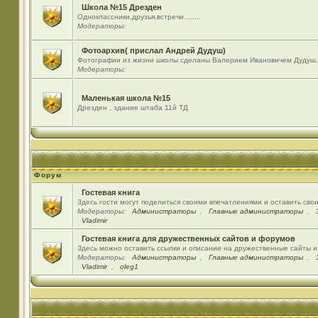
Школа №15 Дрезден
Одноклассники,друзья,встречи........
Модераторы:
Фотоархив( прислал Андрей Дудуш)
Фотографии из жизни школы сделаны Валерием Ивановичем Дудуш.
Модераторы:
Маленькая школа №15
Дрезден , здание штаба 11й ТД
Форум
Гостевая книга
Здесь гости могут поделиться своими впечатлениями и оставить сво
Модераторы:
Администраторы
,
Главные администраторы
,
Vladimir
Гостевая книга для дружественных сайтов и форумов
Здесь можно оставить ссылки и описание на дружественные сайты 
Модераторы:
Администраторы
,
Главные администраторы
,
Vladimir
,
oleg1