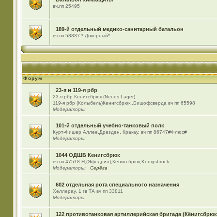
вч.пп 25495
189-й отдельный медико-санитарный батальон
вч пп 58837 * Докерный*
Форум
23-я и 119-я рбр
23-я рбр Кенигсбрюк (Neues Lager)
119-я рбр (Колыбель)Кенигсбрюк ,Бишофсверда вч пп 65598
Модераторы:
101-й отдельный учебно-танковый полк
Курт-Фишер Аллее,Дрезден, Кракау, вч пп 86747#Флюс#
Модераторы:
1044 ОДШБ Кенигсбрюк
вч пп 47518-Н,(Эфедрин),Кенигсбрюк,Konigsbruck
Модераторы:
Серёга
602 отдельная рота специального назначения
Хеллерау. 1 гв ТА вч пп 33811
Модераторы:
122 противотанковая артиллерийская бригада (Кёнигсбрюк