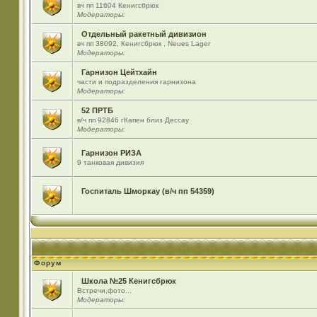
вч пп 11604 Кенигсбрюк
Модераторы:
Отдельный ракетный дивизион
вч пп 38092, Кенигсбрюк , Neues Lager
Модераторы:
Гарнизон Цейтхайн
части и подразделения гарнизона
Модераторы:
52 ПРТБ
в/ч пп 92846 гКапен близ Дессау
Модераторы:
Гарнизон РИЗА
9 танковая дивизия
Госпиталь Шморкау (в/ч пп 54359)
Форум
Школа №25 Кенигсбрюк
Встречи,фото...
Модераторы: