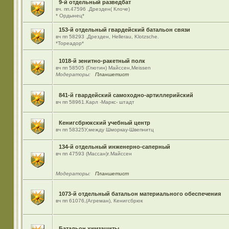
9-й отдельный разведбат
вч. пп.47596 .Дрезден( Клоче)
* Ордынец*
153-й отдельный гвардейский батальон связи
вч пп 58293 ,Дрезден, Hellerau, Klotzsche.
*Тореадор*
1018-й зенитно-ракетный полк
вч пп 58505 (Глютин) Майсcен,Meissen
Модераторы:
Планшетист
841-й гвардейский самоходно-артиллерийский
вч пп 58961.Карл -Маркс- штадт
Кенигсбрюкский учебный центр
вч пп 58325У,между Шморкау-Швепнитц
134-й отдельный инженерно-саперный
вч пп 47593 (Массан)г.Майссен
Модераторы:
Планшетист
1073-й отдельный батальон материального обеспечения
вч пп 61076,(Агреман), Кенигсбрюк
Батальон химзащиты