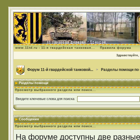
www.11td.ru - 11-я гвардейская танковая...
Правила форума
Здравствуйте, 
Форум 11-й гвардейской танковой...
>
Разделы помощи по
Разделы помощи
Просмотр выбранного раздела или поиск...
Введите ключевые слова для поиска
Сообщения
Просмотр выбранного раздела или поиск...
На форуме доступны две разные