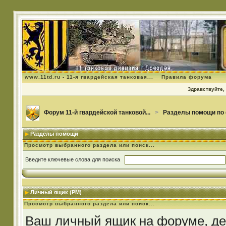
www.11td.ru - 11-я гвардейская танковая...
Правила форума
Здравствуйте, 
Форум 11-й гвардейской танковой...
>
Разделы помощи по
Разделы помощи
Просмотр выбранного раздела или поиск...
Введите ключевые слова для поиска
Личный ящик (PM)
Просмотр выбранного раздела или поиск...
Ваш личный ящик на форуме, дей