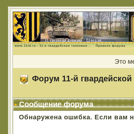
www.11td.ru - 11-я гвардейская танковая...
Правила форума
Это м
Форум 11-й гвардейской 
Сообщение форума
Обнаружена ошибка. Если вам 