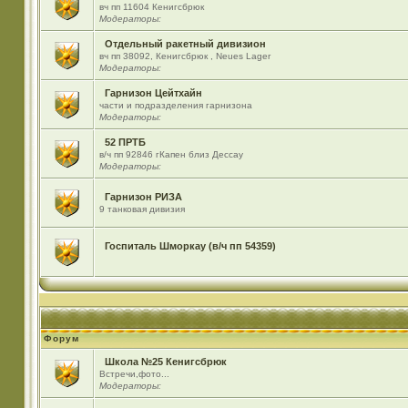
вч пп 11604 Кенигсбрюк
Модераторы:
Отдельный ракетный дивизион
вч пп 38092, Кенигсбрюк , Neues Lager
Модераторы:
Гарнизон Цейтхайн
части и подразделения гарнизона
Модераторы:
52 ПРТБ
в/ч пп 92846 гКапен близ Дессау
Модераторы:
Гарнизон РИЗА
9 танковая дивизия
Госпиталь Шморкау (в/ч пп 54359)
Форум
Школа №25 Кенигсбрюк
Встречи,фото...
Модераторы: