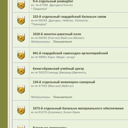
9-й отдельный разведбат
вч. пп.47596 .Дрезден( Клоче)
* Ордынец*
153-й отдельный гвардейский батальон связи
вч пп 58293 ,Дрезден, Hellerau, Klotzsche.
*Тореадор*
1018-й зенитно-ракетный полк
вч пп 58505 (Глютин) Майсcен,Meissen
Модераторы:
Планшетист
841-й гвардейский самоходно-артиллерийский
вч пп 58961.Карл -Маркс- штадт
Кенигсбрюкский учебный центр
вч пп 58325У,между Шморкау-Швепнитц
134-й отдельный инженерно-саперный
вч пп 47593 (Массан)г.Майссен
Модераторы:
Планшетист
1073-й отдельный батальон материального обеспечения
вч пп 61076,(Агреман), Кенигсбрюк
Батальон химзащиты