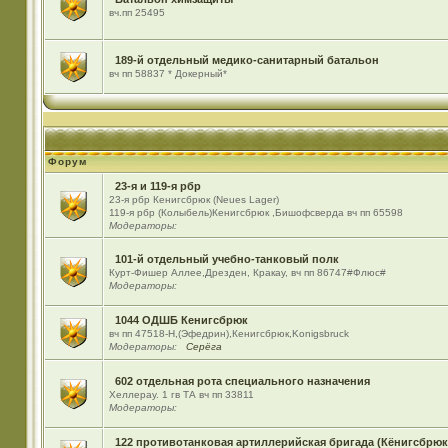
вч.пп 25495
189-й отдельный медико-санитарный батальон
вч пп 58837 * Докерный*
Форум
23-я и 119-я рбр
23-я рбр Кенигсбрюк (Neues Lager)
119-я рбр (Колыбель)Кенигсбрюк ,Бишофсверда вч пп 65598
Модераторы:
101-й отдельный учебно-танковый полк
Курт-Фишер Аллее,Дрезден, Кракау, вч пп 86747#Флюс#
Модераторы:
1044 ОДШБ Кенигсбрюк
вч пп 47518-Н,(Эфедрин),Кенигсбрюк,Konigsbruck
Модераторы:
Серёга
602 отдельная рота специального назначения
Хеллерау. 1 гв ТА вч пп 33811
Модераторы:
122 противотанковая артиллерийская бригада (Кёнигсбрюк