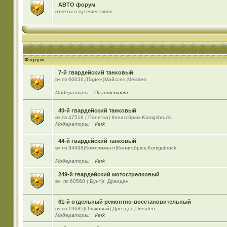
АВТО форум
отчеты о путешествиях
Форум
7-й гвардейский танковый
вч пп 60636,(Падеж)Майсcен,Meissen
Модераторы:
Планшетист
40-й гвардейский танковый
вч.пп 47518 ( Ранетка) Кенигсбрюк.Konigsbruck.
Модераторы:
Verk
44-й гвардейский танковый
вч пп 34998(Комплимент)Кенигсбрюк.Konigsbruck.
Модераторы:
Verk
249-й гвардейский мотострелковый
вч. пп 60560 ( Бунт)г. Дрезден
61-й отдельный ремонтно-восстановительный
вч пп 19685(Ольховый) Дрезден,Dresden
Модераторы:
Verk