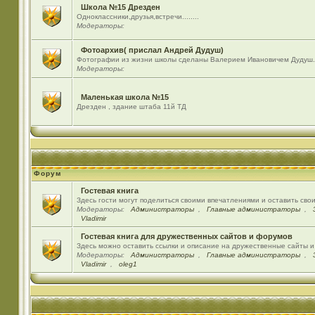
Школа №15 Дрезден
Одноклассники,друзья,встречи........
Модераторы:
Фотоархив( прислал Андрей Дудуш)
Фотографии из жизни школы сделаны Валерием Ивановичем Дудуш.
Модераторы:
Маленькая школа №15
Дрезден , здание штаба 11й ТД
Форум
Гостевая книга
Здесь гости могут поделиться своими впечатлениями и оставить сво
Модераторы:
Администраторы
,
Главные администраторы
,
Vladimir
Гостевая книга для дружественных сайтов и форумов
Здесь можно оставить ссылки и описание на дружественные сайты 
Модераторы:
Администраторы
,
Главные администраторы
,
Vladimir
,
oleg1