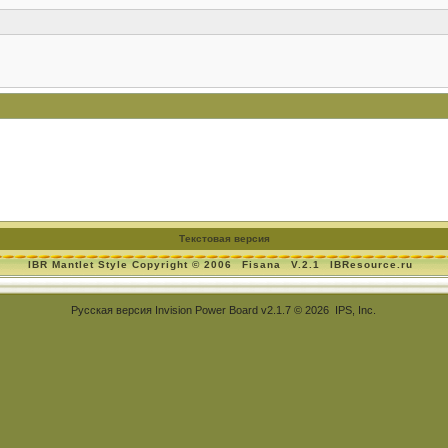
Текстовая версия
IBR Mantlet Style Copyright © 2006
Fisana
V.2.1
IBResource.ru
Русская версия
Invision Power Board
v2.1.7 © 2026 IPS, Inc.